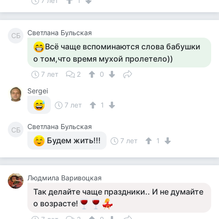
7 лет
1
Светлана Бульская
СБ
Всё чаще вспоминаются слова бабушки
о том,что время мухой пролетело))
7 лет
2
0
Sergei
7 лет
1
Светлана Бульская
СБ
Будем жить!!!
7 лет
1
Людмила Варивоцкая
Так делайте чаще праздники.. И не думайте
о возрасте!