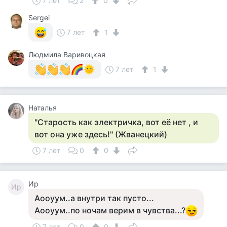
7 лет
2
0
Sergei
7 лет
1
Людмила Варивоцкая
7 лет
1
Наталья
"Старость как электричка, вот её нет , и
вот она уже здесь!" (Жванецкий)
7 лет
0
0
Ир
Ир
Аооуум..а внутри так пусто...
Аооуум..по ночам верим в чувства...?
7 лет
0
0