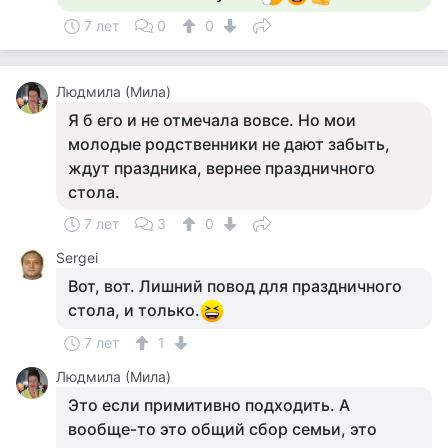
7 лет
0
0
Людмила (Мила)
Я б его и не отмечала вовсе. Но мои
молодые родственники не дают забыть,
ждут праздника, вернее праздничного
стола.
7 лет
3
0
Sergei
Вот, вот. Лишний повод для праздничного
стола, и только.
7 лет
1
Людмила (Мила)
Это если примитивно подходить. А
вообще-то это общий сбор семьи, это