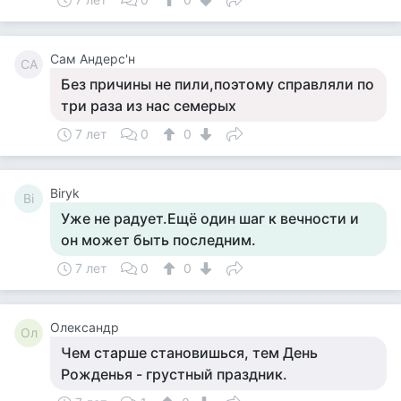
Сам Андерс'н
СА
Без причины не пили,поэтому справляли по
три раза из нас семерых
7 лет
0
0
Biryk
Bi
Уже не радует.Ещё один шаг к вечности и
он может быть последним.
7 лет
0
0
Олександр
Ол
Чем старше становишься, тем День
Рожденья - грустный праздник.