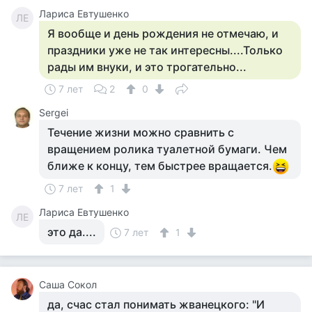
Лариса Евтушенко
ЛЕ
Я вообще и день рождения не отмечаю, и
праздники уже не так интересны....Только
рады им внуки, и это трогательно...
7 лет
2
0
Sergei
Течение жизни можно сравнить с
вращением ролика туалетной бумаги. Чем
ближе к концу, тем быстрее вращается.
7 лет
1
Лариса Евтушенко
ЛЕ
это да....
7 лет
1
Саша Сокол
да, счас стал понимать жванецкого: "И