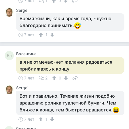
7 лет
1
0
Sergei
Время жизни, как и время года, - нужно
благодарно принимать.
7 лет
1
Валентина
Ва
а я не отмечаю-нет желания радоваться
приближаясь к концу
7 лет
2
0
Sergei
Вот и правильно. Течение жизни подобно
вращению ролика туалетной бумаги. Чем
ближе к концу, тем быстрее вращается.
7 лет
1
Валентина