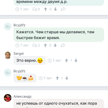
времени между двумя д.р.
7 лет
0
0
Bcyjdfz
Bc
Кажется. Чем старше мы делаемся, тем
быстрее бежит время.
7 лет
2
0
Sergei
Это верно.
7 лет
1
Bcyjdfz
Bc
7 лет
1
Александр
не успеешь от одного очухаться, как пора