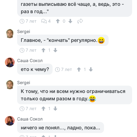
газеты выписываю всё чаще, а, ведь, это -
раз в год..."
7 лет
4
0
Sergei
Главное, - "кончать" регулярно.
7 лет
1
Саша Сокол
ето к чему?
7 лет
1
Sergei
К тому, что ни всем нужно ограничиваться
только одним разом в году.
7 лет
1
Саша Сокол
ничего не понял..., ладно, пока...