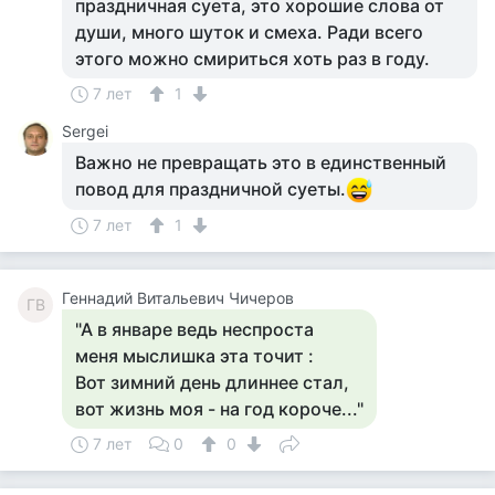
праздничная суета, это хорошие слова от
души, много шуток и смеха. Ради всего
этого можно смириться хоть раз в году.
7 лет
1
Sergei
Важно не превращать это в единственный
повод для праздничной суеты.
7 лет
1
Геннадий Витальевич Чичеров
ГВ
"А в январе ведь неспроста
меня мыслишка эта точит :
Вот зимний день длиннее стал,
вот жизнь моя - на год короче..."
7 лет
0
0