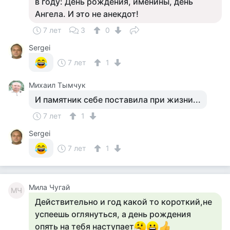
в году: День рождения, именины, день
Ангела. И это не анекдот!
7 лет
3
0
Sergei
7 лет
1
Михаил Тымчук
И памятник себе поставила при жизни...
7 лет
1
Sergei
7 лет
1
Мила Чугай
МЧ
Действительно и год какой то короткий,не
успеешь оглянуться, а день рождения
опять на тебя наступает