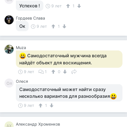
Успехов !
9 лет
1
Гордеев Слава
Ок
9 лет
1
Muza
Самодостаточный мужчина всегда
найдёт объект для восхищения.
9 лет
1
0
Олеся
Ол
Самодостаточный может найти сразу
несколько вариантов для разнообразия
9 лет
1
Александр Хроменков
АХ