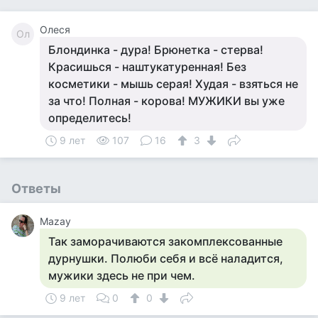
Олеся
Ол
Блондинка - дура! Брюнетка - стерва!
Красишься - наштукатуренная! Без
косметики - мышь серая! Худая - взяться не
за что! Полная - корова! МУЖИКИ вы уже
определитесь!
9 лет
107
16
3
Ответы
Mazay
Так заморачиваются закомплексованные
дурнушки. Полюби себя и всё наладится,
мужики здесь не при чем.
9 лет
0
0