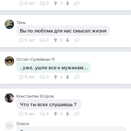
9 лет
0
0
Тень
Вы по любома для нас смысал жизня
9 лет
0
0
Остап-Сулейман !!!
..уже..ушли все к мужикам...
9 лет
0
0
Константин Егоров
Что ты всех слушаешь ?
9 лет
4
0
Олеся
Ол