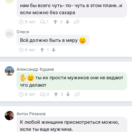
нам бы всего чуть- по- чуть в этом плане..и
если можно без сахара
9 лет
1
0
Олеся
Ол
Всё должно быть в меру
9 лет
1
Александр Кудаев
ты их прости мужиков они не ведают
что делают
9 лет
0
0
Антон Рязанов
К любой женщине присмотреться можно,
если ты еще мужчина.