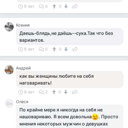
9 лет
0
0
Ксения
Даешь-блядь,не даёшь--сука.Так что без
вариантов.
9 лет
0
0
Андрей
как вы женщины любите на себя
наговаривать!
9 лет
2
0
Олеся
Ол
По крайне мере я никогда на себя не
нашовариваю. Я всем довольна
. Просто
мнения некоторых мужчин о девушках