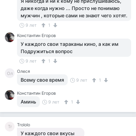
Я никогда и ни к кому не прислушиваюсь,
даже когда нужно ... Просто не понимаю
мужчин , которые сами не знают чего хотят.
9 лет
1
Константин Егоров
У каждого свои тараканы кино, а как им
Подружиться вопрос
9 лет
1
Олеся
Ол
Всему свое время
9 лет
1
Константин Егоров
Аминь
9 лет
1
Trololo
Tr
У каждого свои вкусы