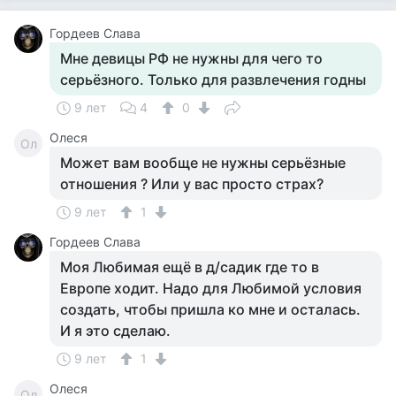
Гордеев Слава
Мне девицы РФ не нужны для чего то
серьёзного. Только для развлечения годны
9 лет
4
0
Олеся
Ол
Может вам вообще не нужны серьёзные
отношения ? Или у вас просто страх?
9 лет
1
Гордеев Слава
Моя Любимая ещё в д/садик где то в
Европе ходит. Надо для Любимой условия
создать, чтобы пришла ко мне и осталась.
И я это сделаю.
9 лет
1
Олеся
Ол