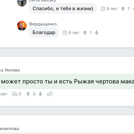
Спасибо, и тебе в жизни)
9 лет
1
Фердыщенко.
Благодар
9 лет
1
са Умнова
 может просто ты и есть Рыжая чертова мак
 лет
0
0
илиппова