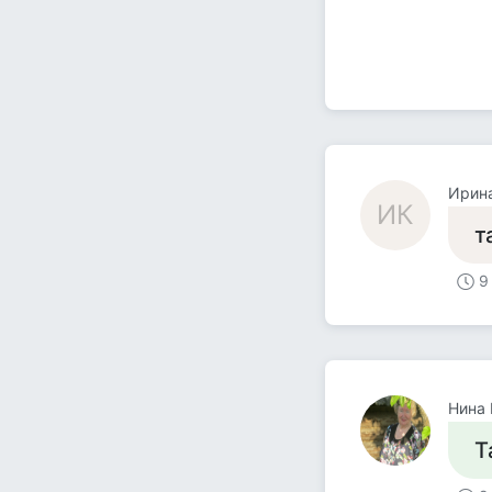
Ирин
ИК
т
9
Нина 
Т