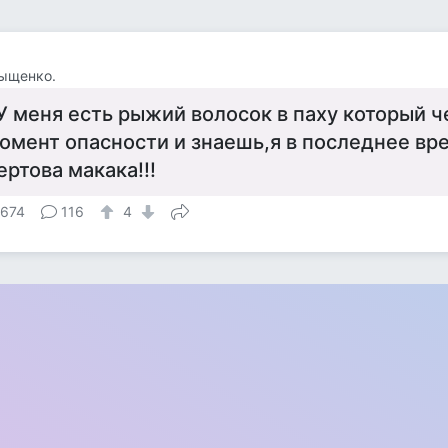
ыщенко.
У меня есть рыжий волосок в паху который ч
омент опасности и знаешь,я в последнее вр
ертова макака!!!
 674
116
4