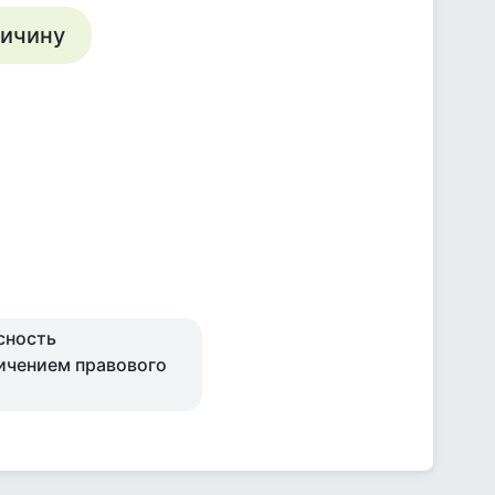
ричину
сность
ичением правового