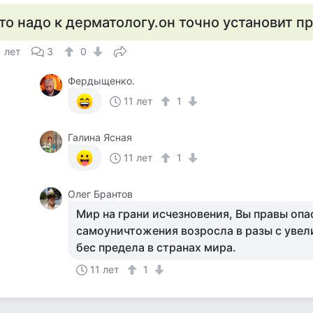
то надо к дерматологу.он точно установит п
1 лет
3
0
Фердыщенко.
11 лет
1
Галина Ясная
11 лет
1
Олег Брантов
Мир на грани исчезновения, Вы правы опа
самоуничтожения возросла в разы с увел
бес предела в странах мира.
11 лет
1