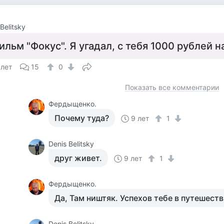
Belitsky
ильм "Фокус". Я угадал, с тебя 1000 рублей н
 лет
15
0
Показать все комментарии
Фердыщенко.
Почему туда?
9 лет
1
Denis Belitsky
друг живет.
9 лет
1
Фердыщенко.
Да, Там ништяк. Успехов тебе в путешеств
Denis Belitsky