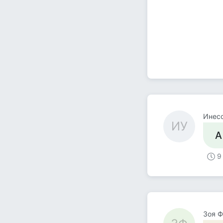
Инес
ИУ
А
9
Зоя Ф