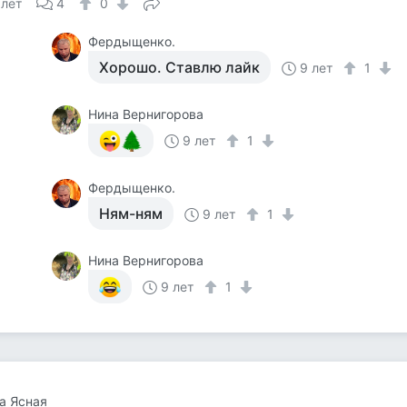
 лет
4
0
Фердыщенко.
Хорошо. Ставлю лайк
9 лет
1
Нина Вернигорова
9 лет
1
Фердыщенко.
Ням-ням
9 лет
1
Нина Вернигорова
9 лет
1
а Ясная