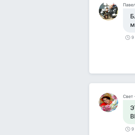
Павел
Б
м
9
Свет 
Э
В
9