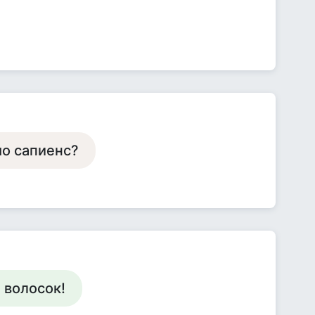
мо сапиенс?
 волосок!