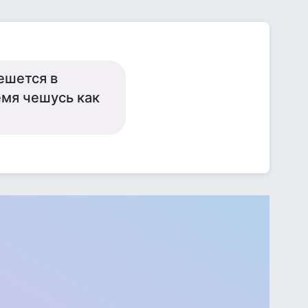
ешется в
емя чешусь как