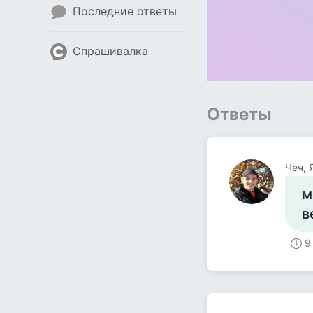
Последние ответы
Спрашивалка
Ответы
Чеч, 
м
в
9