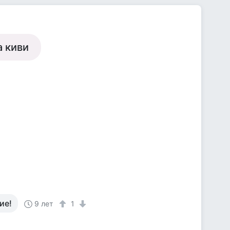
а киви
ие!
9 лет
1