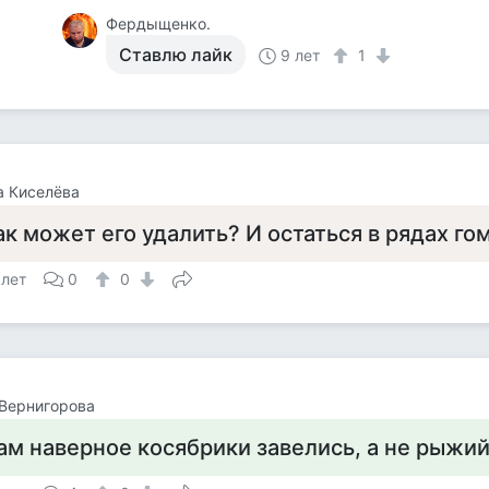
Фердыщенко.
Ставлю лайк
9 лет
1
а Киселёва
ак может его удалить? И остаться в рядах го
 лет
0
0
Вернигорова
ам наверное косябрики завелись, а не рыжий