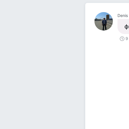
Denis 
ф
9