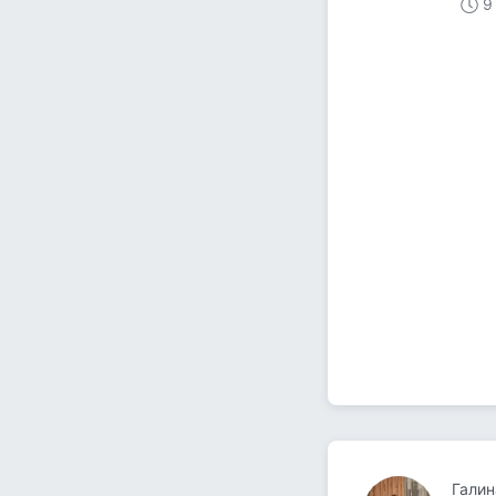
9
Галин