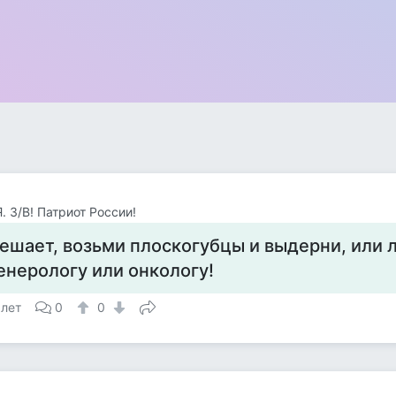
Я. З/В! Патриот России!
ешает, возьми плоскогубцы и выдерни, или 
енерологу или онкологу!
 лет
0
0