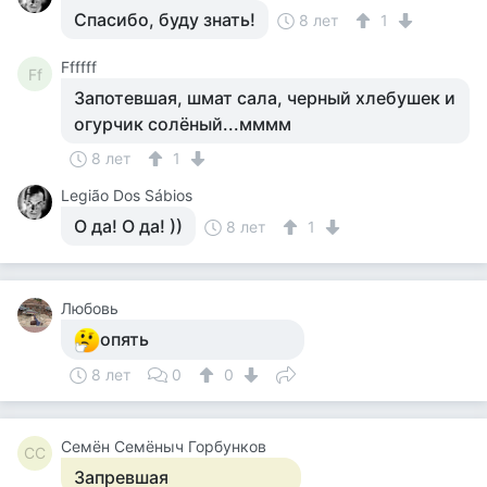
Спасибо, буду знать!
8 лет
1
Ffffff
Ff
Запотевшая, шмат сала, черный хлебушек и
огурчик солёный...мммм
8 лет
1
Legião Dos Sábios
О да! О да! ))
8 лет
1
Любовь
опять
8 лет
0
0
Семён Семёныч Горбунков
СС
Запревшая