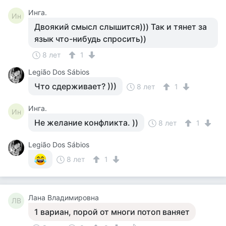
Инга.
Ин
Двоякий смысл слышится))) Так и тянет за
язык что-нибудь спросить))
8 лет
1
Legião Dos Sábios
Что сдерживает? )))
8 лет
1
Инга.
Ин
Не желание конфликта. ))
8 лет
1
Legião Dos Sábios
8 лет
1
Лана Владимировна
ЛВ
1 вариан, порой от многи потоп ваняет