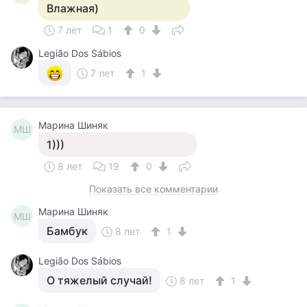
Влажная)
7 лет
1
0
Legião Dos Sábios
7 лет
1
Марина Шиняк
МШ
1)))
8 лет
19
0
Показать все комментарии
Марина Шиняк
МШ
Бамбук
8 лет
1
Legião Dos Sábios
О тяжелый случай!
8 лет
1