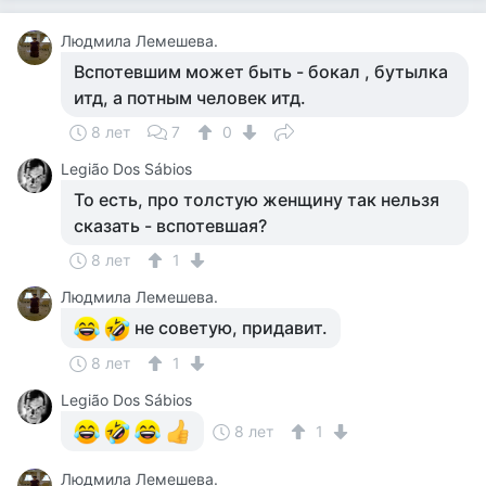
Людмила Лемешева.
Вспотевшим может быть - бокал , бутылка
итд, а потным человек итд.
8 лет
7
0
Legião Dos Sábios
То есть, про толстую женщину так нельзя
сказать - вспотевшая?
8 лет
1
Людмила Лемешева.
не советую, придавит.
8 лет
1
Legião Dos Sábios
8 лет
1
Людмила Лемешева.