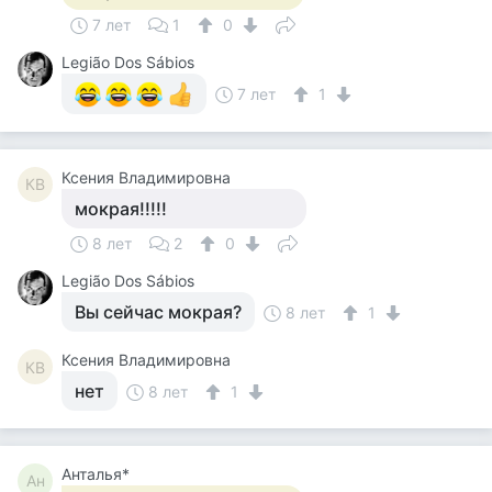
7 лет
1
0
Legião Dos Sábios
7 лет
1
Ксения Владимировна
КВ
мокрая!!!!!
8 лет
2
0
Legião Dos Sábios
Вы сейчас мокрая?
8 лет
1
Ксения Владимировна
КВ
нет
8 лет
1
Анталья*
Ан