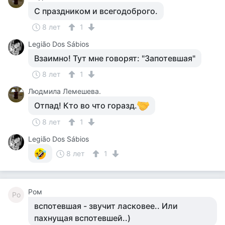
С праздником и всегодоброго.
8 лет
1
Legião Dos Sábios
Взаимно! Тут мне говорят: "Запотевшая"
8 лет
1
Людмила Лемешева.
Отпад! Кто во что горазд.
8 лет
1
Legião Dos Sábios
8 лет
1
Ром
Ро
вспотевшая - звучит ласковее.. Или
пахнущая вспотевшей..)