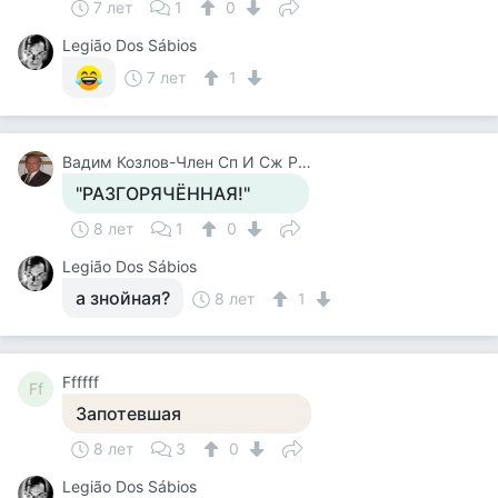
7 лет
1
0
Legião Dos Sábios
7 лет
1
Вадим Козлов-Член Сп И Сж России.будут Вопросы -Звоните 8 926 571 18 95
"РАЗГОРЯЧЁННАЯ!"
8 лет
1
0
Legião Dos Sábios
а знойная?
8 лет
1
Ffffff
Ff
Запотевшая
8 лет
3
0
Legião Dos Sábios