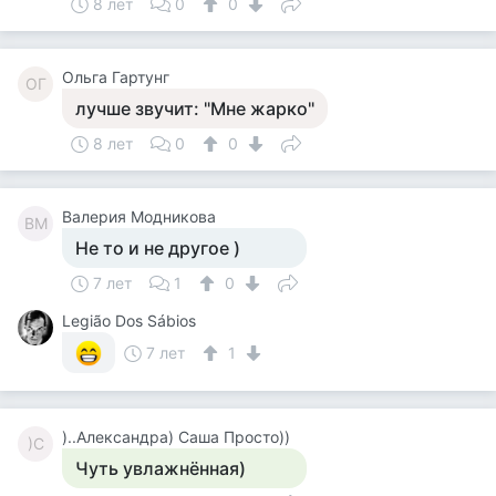
8 лет
0
0
Ольга Гартунг
ОГ
лучше звучит: "Мне жарко"
8 лет
0
0
Валерия Модникова
ВМ
Не то и не другое )
7 лет
1
0
Legião Dos Sábios
7 лет
1
)..Александра) Саша Просто))
)С
Чуть увлажнённая)