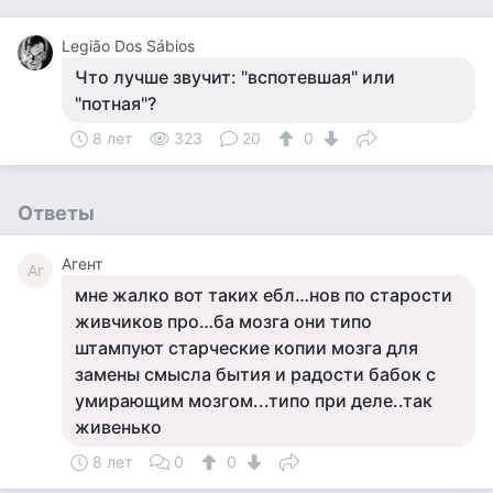
Legião Dos Sábios
Что лучше звучит: "вспотевшая" или
"потная"?
8 лет
323
20
0
Ответы
Агент
Аг
мне жалко вот таких ебл…нов по старости
живчиков про…ба мозга они типо
штампуют старческие копии мозга для
замены смысла бытия и радости бабок с
умирающим мозгом...типо при деле..так
живенько
8 лет
0
0