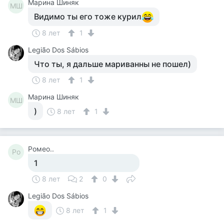
Марина Шиняк
МШ
Видимо ты его тоже курил
8 лет
1
Legião Dos Sábios
Что ты, я дальше мариванны не пошел)
8 лет
1
Марина Шиняк
МШ
)
8 лет
1
Ромео..
Ро
1
8 лет
2
0
Legião Dos Sábios
8 лет
1