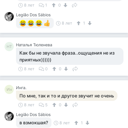
8 лет
1
0
Legião Dos Sábios
8 лет
1
Наталья Тюленева
НТ
Как бы не звучала фраза..ощущения не из
приятных))))))
8 лет
0
0
Инга.
Ин
По мне, так и то и другое звучит не очень
8 лет
5
0
Legião Dos Sábios
в взмокшая?
8 лет
1