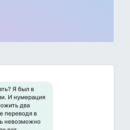
ать? Я был в
ми. И нумерация
ножить два
е переводя в
сь невозможно
ак вот