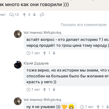
ак много как они говорили )))
 лет
13
0
Показать все комментарии
Vot Imenno) Rhfcjdcrbq
встаёт вопрос - кто делает историю ? ) е
народ продаёт то грош цена тому народу.)
7 лет
1
Юрий Дударев
тоже верно, но из истории мы знаем, что
способен на большее было бы желание его
красть у него ))
7 лет
1
Vot Imenno) Rhfcjdcrbq
ну я не унываю )))
7 лет
1