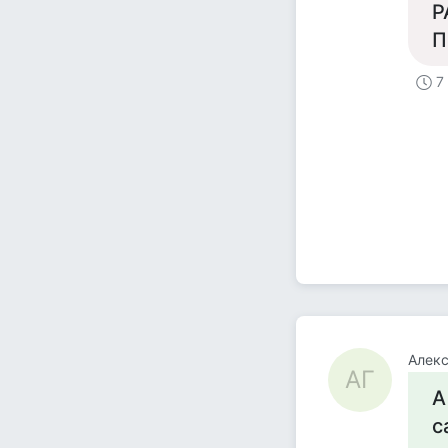
Р
П
7
Алекс
АГ
А
с