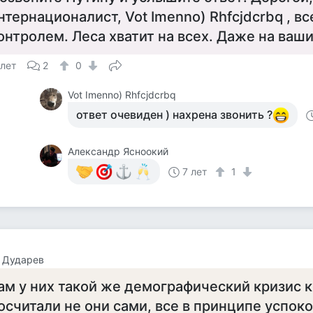
нтернационалист, Vot Imenno) Rhfcjdcrbq , вс
онтролем. Леса хватит на всех. Даже на ваши
 лет
2
0
Vot Imenno) Rhfcjdcrbq
ответ очевиден ) нахрена звонить ?
Александр Ясноокий
7 лет
1
 Дударев
ам у них такой же демографический кризис к
осчитали не они сами, все в принципе успоко