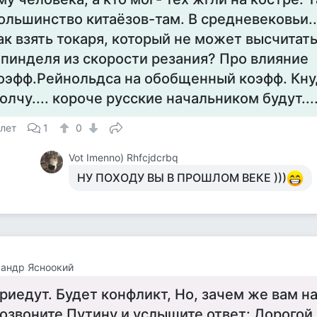
ольшинство китаёзов-там. В средневековьи..
ак взять токаря, который не может высчитат
пинделя из скорости резания? Про влияние
оэфф.Рейнольдса на обобщенный коэфф. Кн
олчу.... короче русские начальником будут...
 лет
1
0
Vot Imenno) Rhfcjdcrbq
НУ ПОХОДУ ВЫ В ПРОШЛОМ ВЕКЕ )))
андр Ясноокий
риедут. Будет конфликт, Но, зачем же вам на
озвоните Путину и услышите ответ: Дорогой,