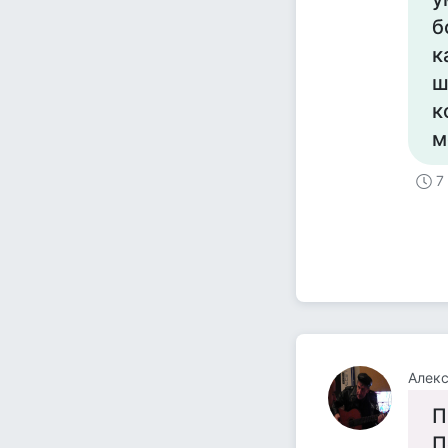
б
к
ш
к
м
7
Алекс
П
П