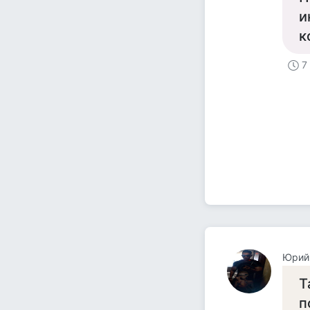
и
к
7
Юрий
Т
п