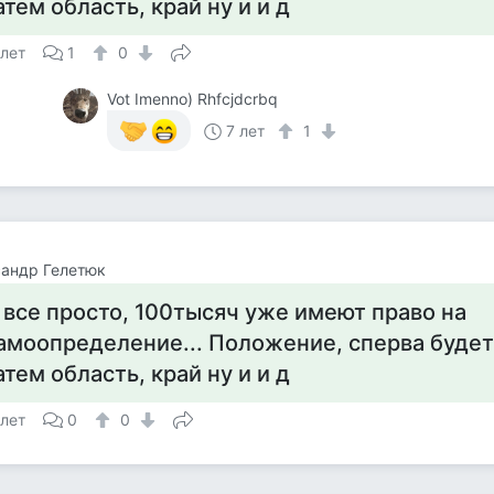
атем область, край ну и и д
 лет
1
0
Vot Imenno) Rhfcjdcrbq
7 лет
1
андр Гелетюк
 все просто, 100тысяч уже имеют право на
амоопределение... Положение, сперва будет
атем область, край ну и и д
 лет
0
0