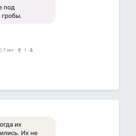
е под
 гробы.
7 лет
1
огда их
ились. Их не