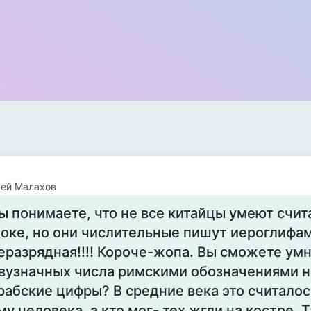
сей Малахов
ы понимаете, что не все китайцы умеют счит
оке, но они числительные пишут иероглифа
еразрядная!!!! Короче-жопа. Вы сможете ум
вузначных числа римскими обозначениями н
рабские цифры? В средние века это считало
му человека, а кто мог- тех жгли на костре. Т