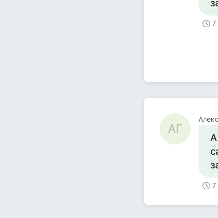
з
7
Алекс
АГ
А
с
з
7