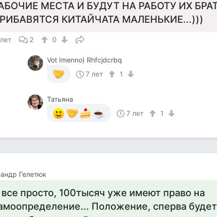
АБОЧИЕ МЕСТА И БУДУТ НА РАБОТУ ИХ БРАТ
РИБАВЯТСЯ КИТАЙЧАТА МАЛЕНЬКИЕ...)))
 лет
2
0
Vot Imenno) Rhfcjdcrbq
7 лет
1
Татьяна
7 лет
1
андр Гелетюк
 все просто, 100тысяч уже имеют право на
амоопределение... Положение, сперва будет