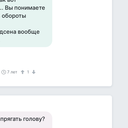
.. Вы понимаете
ь обороты
удсена вообще
.
7 лет
1
прягать голову?