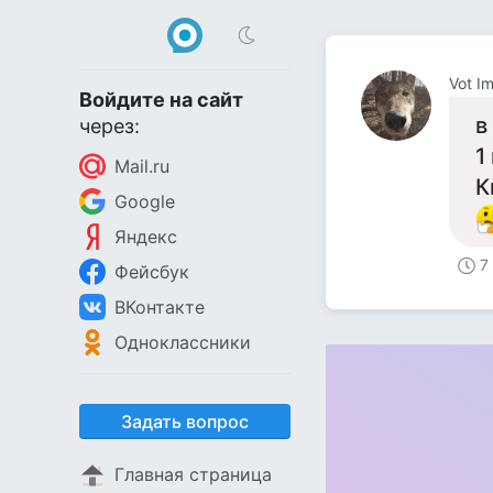
Vot I
Войдите на сайт
в
через:
1
Mail.ru
К
Google
Яндекс
7
Фейсбук
ВКонтакте
Одноклассники
Задать вопрос
Главная страница