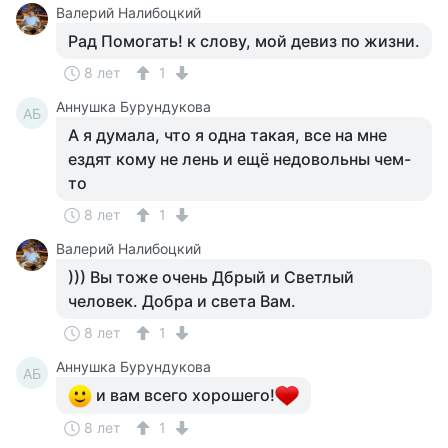
Валерий Налибоцкий
Рад Помогать! к слову, мой девиз по жизни.
8 лет
1
Аннушка Бурундукова
АБ
А я думала, что я одна такая, все на мне
ездят кому не лень и ещё недовольны чем-
то
8 лет
1
Валерий Налибоцкий
))) Вы тоже очень Дбрый и Светлый
человек. Добра и света Вам.
8 лет
1
Аннушка Бурундукова
АБ
и вам всего хорошего!
8 лет
1