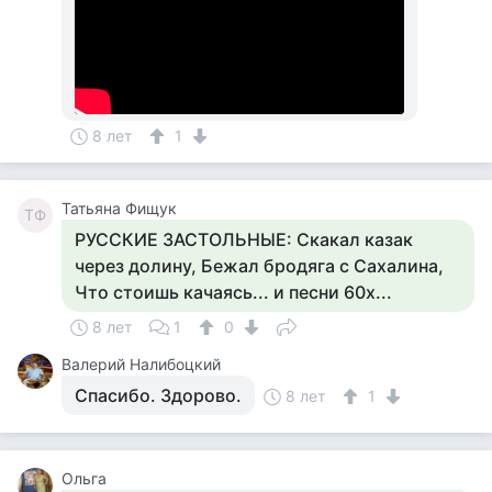
8 лет
1
Татьяна Фищук
ТФ
РУССКИЕ ЗАСТОЛЬНЫЕ: Скакал казак
через долину, Бежал бродяга с Сахалина,
Что стоишь качаясь... и песни 60х...
8 лет
1
0
Валерий Налибоцкий
Спасибо. Здорово.
8 лет
1
Ольга