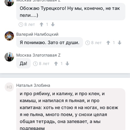
Обожаю Турецкого! Ну мы, конечно, не так
пели....)
8 лет
1
Валерий Налибоцкий
Я понимаю. Зато от души.
8 лет
1
Москва Златоглавая Z
Да!
8 лет
1
Наталья Злобина
НЗ
и про рябину, и калину, и про клен, и
камыш, и напилася я пьяная, и про
капитана: хоть не стою я на ногах, но всеж
я не пьяна, много поем, у снохи целая
общая тетрадь, она запевает, а мы
подпеваем