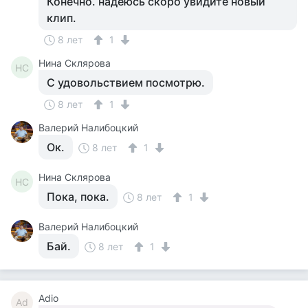
Конечно. надеюсь скоро увидите новый
клип.
8 лет
1
Нина Склярова
НС
С удовольствием посмотрю.
8 лет
1
Валерий Налибоцкий
Ок.
8 лет
1
Нина Склярова
НС
Пока, пока.
8 лет
1
Валерий Налибоцкий
Бай.
8 лет
1
Adio
Ad