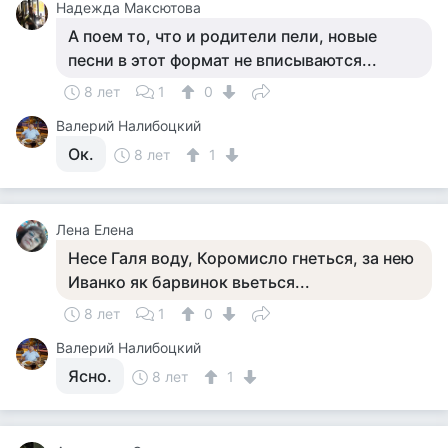
Надежда Максютова
А поем то, что и родители пели, новые
песни в этот формат не вписываются...
8 лет
1
0
Валерий Налибоцкий
Ок.
8 лет
1
Лена Елена
Несе Галя воду, Коромисло гнеться, за нею
Иванко як барвинок вьеться...
8 лет
1
0
Валерий Налибоцкий
Ясно.
8 лет
1