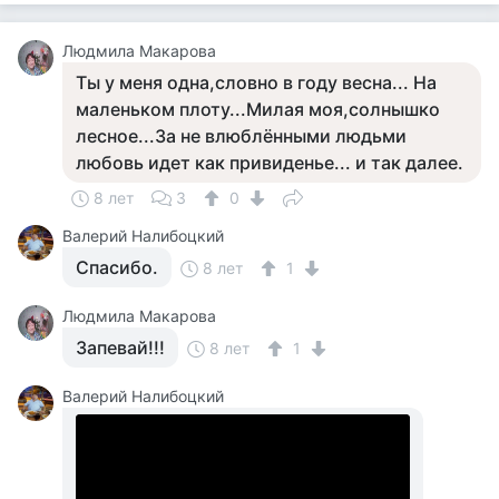
Людмила Макарова
Ты у меня одна,словно в году весна... На
маленьком плоту...Милая моя,солнышко
лесное...За не влюблёнными людьми
любовь идет как привиденье... и так далее.
8 лет
3
0
Валерий Налибоцкий
Спасибо.
8 лет
1
Людмила Макарова
Запевай!!!
8 лет
1
Валерий Налибоцкий