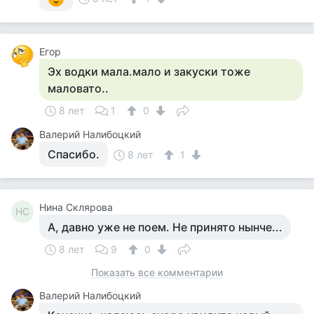
Егор
Эх водки мала.мало и закуски тоже
маловато..
8 лет
1
0
Валерий Налибоцкий
Спасибо.
8 лет
1
Нина Склярова
НС
А, давно уже не поем. Не принято нынче...
8 лет
9
0
Показать все комментарии
Валерий Налибоцкий