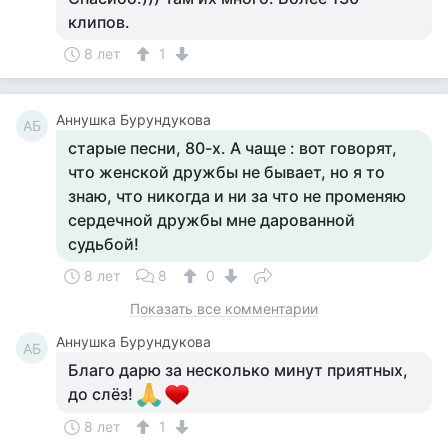
клипов.
8 лет
1
Аннушка Бурундукова
АБ
старые песни, 80-х. А чаще : вот говорят,
что женской дружбы не бывает, но я то
знаю, что никогда и ни за что не променяю
сердечной дружбы мне дарованной
судьбой!
8 лет
8
0
Показать все комментарии
Аннушка Бурундукова
АБ
Благо дарю за несколько минут приятных,
до слёз!
8 лет
1