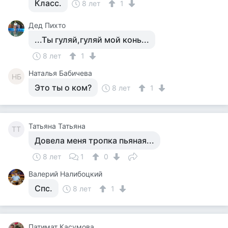
Класс.
8 лет
1
Дед Пихто
...Ты гуляй,гуляй мой конь...
8 лет
1
Наталья Бабичева
НБ
Это ты о ком?
8 лет
1
Татьяна Татьяна
ТТ
Довела меня тропка пьяная...
8 лет
1
0
Валерий Налибоцкий
Спс.
8 лет
1
Патимат Касумова