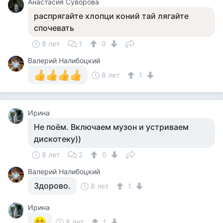
Анастасия Суворова
распрягайте хлопци коний тай лягайте
спочевать
8 лет
1
0
Валерий Налибоцкий
8 лет
1
Ирина
Не поём. Включаем музон и устриваем
дискотеку))
8 лет
2
0
Валерий Налибоцкий
Здорово.
8 лет
1
Ирина
8 лет
1