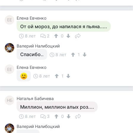
Елена Евченко
ЕЕ
От ой мороз, до напилася я пьяна.....
8 лет
2
0
Валерий Налибоцкий
Спасибо..
8 лет
1
Елена Евченко
ЕЕ
8 лет
1
Наталья Бабичева
НБ
Миллион, миллион алых роз....
8 лет
3
0
Валерий Налибоцкий