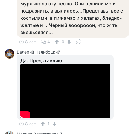
мурлыкала эту песню. Они решили меня
подразнить, а вылилось...Представь, все с
костылями, в пижамах и халатах, бледно-
желтые и ...Черный вооорооон, что ж ты
вьёшьсяяяя...
8 лет
4
0
Валерий Налибоцкий
Да. Представляю.
8 лет
1
Москва Златоглавая Z