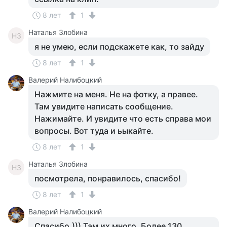
8 лет
1
Наталья Злобина
НЗ
я не умею, если подскажете как, то зайду
8 лет
1
Валерий Налибоцкий
Нажмите на меня. Не на фотку, а правее.
Там увидите написать сообщение.
Нажимайте. И увидите что есть справа мои
вопросы. Вот туда и ьыкайте.
8 лет
1
Наталья Злобина
НЗ
посмотрела, понравилось, спасибо!
8 лет
1
Валерий Налибоцкий
Спасибо.))) Там их много. Более 130