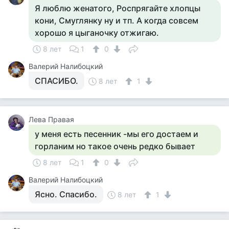
Я люблю женатого, Роспрягайте хлопцы
кони, Смуглянку ну и тп. А когда совсем
хорошо я цыганочку отжигаю.
8 лет
1
0
Валерий Налибоцкий
СПАСИБО.
8 лет
1
Лева Правая
у меня есть песенник -мы его достаем и
горланим но такое очень редко бывает
8 лет
1
0
Валерий Налибоцкий
Ясно. Спасибо.
8 лет
1