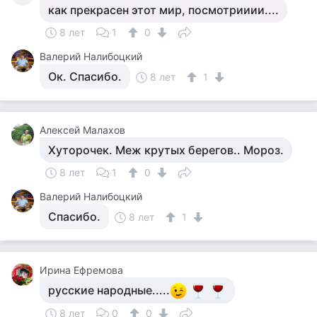
как прекрасен этот мир, посмотрииии....
8 лет
1
0
Валерий Налибоцкий
Ок. Спасибо.
8 лет
1
Алексей Малахов
Хуторочек. Меж крутых берегов.. Мороз.
8 лет
1
0
Валерий Налибоцкий
Спасибо.
8 лет
1
Ирина Ефремова
русские народные.....
8 лет
0
0