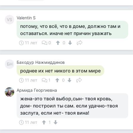
Valentin S
VS
потому, что всё, что в доме, должно там и
оставаться. иначе нет причин уважать
11 лет
0
0
Баходур Нажмиддинов
БН
роднее их нет никого в этом мире
11 лет
1
0
Армида Георгиевна
жена-это твой выбор,сын- твоя кровь,
дом- построил ты сам. если удачно-твоя
заслуга, если нет- твоя вина!
11 лет
1