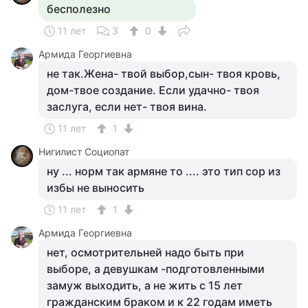
бесполезно
11 лет
3
0
Армида Георгиевна
не так.Жена- твой выбор,сын- твоя кровь,
дом-твое создание. Если удачно- твоя
заслуга, если нет- твоя вина.
11 лет
1
Нигилист Социопат
ну ... норм так армяне то .... это тип сор из
избы не выносить
11 лет
1
Армида Георгиевна
нет, осмотрительней надо быть при
выборе, а девушкам -подготовленными
замуж выходить, а не жить с 15 лет
гражданским браком и к 22 годам иметь