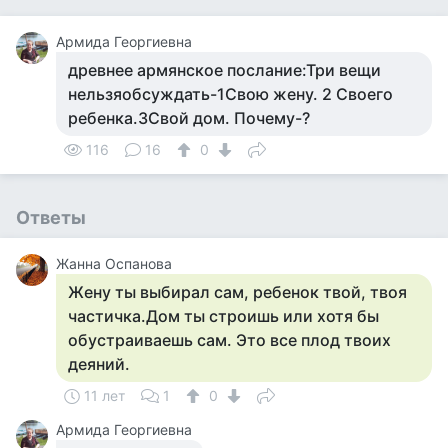
Армида Георгиевна
древнее армянское послание:Три вещи
нельзяобсуждать-1Свою жену. 2 Своего
ребенка.3Свой дом. Почему-?
116
16
0
Ответы
Жанна Оспанова
Жену ты выбирал сам, ребенок твой, твоя
частичка.Дом ты строишь или хотя бы
обустраиваешь сам. Это все плод твоих
деяний.
11 лет
1
0
Армида Георгиевна