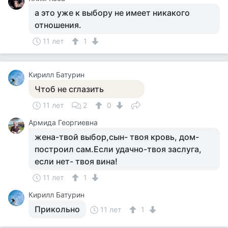
а это уже к выбору не имеет никакого
отношения.
11 лет
1
Кирилл Батурин
Чтоб не сглазить
11 лет
2
0
Армида Георгиевна
жена-твой выбор,сын- твоя кровь, дом-
построил сам.Если удачно-твоя заслуга,
если нет- твоя вина!
11 лет
1
Кирилл Батурин
Прикольно
11 лет
1