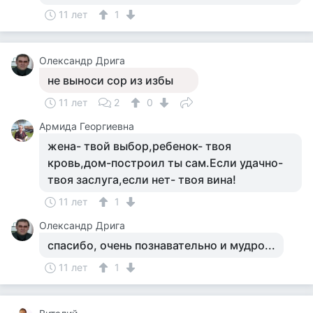
11 лет
1
Олександр Дрига
не выноси сор из избы
11 лет
2
0
Армида Георгиевна
жена- твой выбор,ребенок- твоя
кровь,дом-построил ты сам.Если удачно-
твоя заслуга,если нет- твоя вина!
11 лет
1
Олександр Дрига
спасибо, очень познавательно и мудро...
11 лет
1