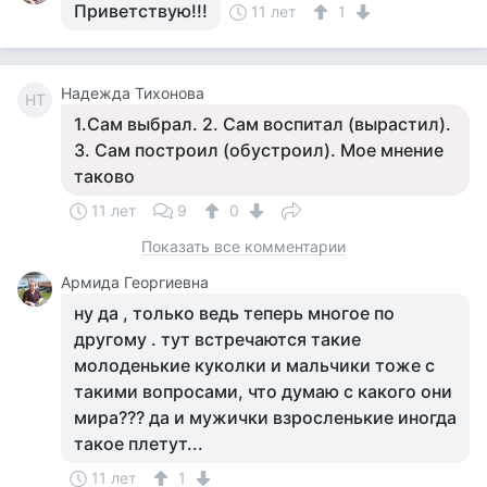
Приветствую!!!
11 лет
1
Надежда Тихонова
НТ
1.Сам выбрал. 2. Сам воспитал (вырастил).
3. Сам построил (обустроил). Мое мнение
таково
11 лет
9
0
Показать все комментарии
Армида Георгиевна
ну да , только ведь теперь многое по
другому . тут встречаются такие
молоденькие куколки и мальчики тоже с
такими вопросами, что думаю с какого они
мира??? да и мужички взросленькие иногда
такое плетут...
11 лет
1