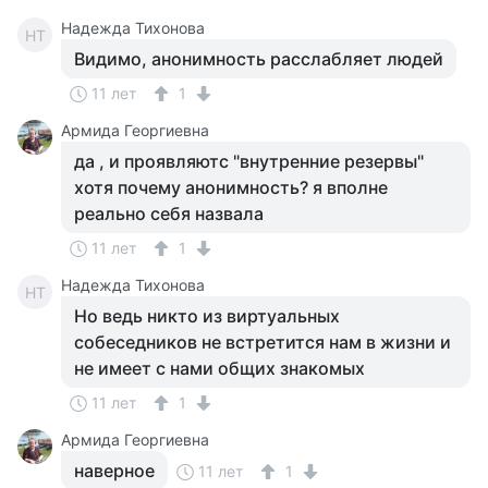
Надежда Тихонова
НТ
Видимо, анонимность расслабляет людей
11 лет
1
Армида Георгиевна
да , и проявляютс "внутренние резервы"
хотя почему анонимность? я вполне
реально себя назвала
11 лет
1
Надежда Тихонова
НТ
Но ведь никто из виртуальных
собеседников не встретится нам в жизни и
не имеет с нами общих знакомых
11 лет
1
Армида Георгиевна
наверное
11 лет
1