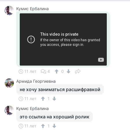
Кумис Ербалина
11 лет
4
0
Армида Георгиевна
не хочу заниматься расшифравкой
11 лет
1
Кумис Ербалина
это ссылка на хороший ролик
11 лет
1