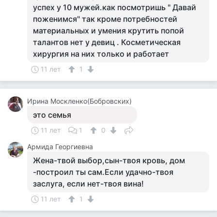
успех у 10 мужей.как посмотришь " Давай
поженимся" так кроме потребностей
материальных и умения крутить попой
талантов нет у девиц . Косметическая
хирургия на них только и работает
11 лет
1
Ирина Москленко(Бобровских)
это семья
11 лет
1
0
Армида Георгиевна
Жена-твой выбор,сын-твоя кровь, дом
-построил ты сам.Если удачно-твоя
заслуга, если нет-твоя вина!
11 лет
1