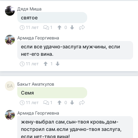
Дядя Миша
святое
11 лет
1
0
Армида Георгиевна
если все удачно-заслуга мужчины, если
нет-его вина.
11 лет
1
Бакыт Аматкулов
БА
Семя
11 лет
1
0
Армида Георгиевна
жену-выбрал сам,сын-твоя кровь,дом-
построил сам.если удачно-твоя заслуга,
если нет-твоя вина!