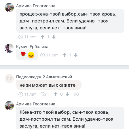
Армида Георгиевна
проще:жена-твой выбор,сын- твоя кровь,
дом -построил сам. Если удачно- твоя
заслуга, если нет- твоя вина!
11 лет
1
Кумис Ербалина
11 лет
1
Педколледж 2 Алматинский
П2
не зн может вы скажете
11 лет
1
0
Армида Георгиевна
Жена-это твой выбор, сын-твоя кровь,
дом-построил ты сам. Если удачно-твоя
заслуга, если нет-твоя вина!