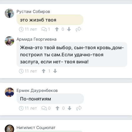
Рустам Собиров
это жизнб твоя
11 лет
1
0
Армида Георгиевна
Жена-это твой выбор, сын-твоя кровь,дом-
построил ты сам.Если удачно-твоя
заслуга, если нет- твоя вина!
11 лет
1
Ермек Дауренбеков
По-понятиям
11 лет
0
0
Нигилист Социопат