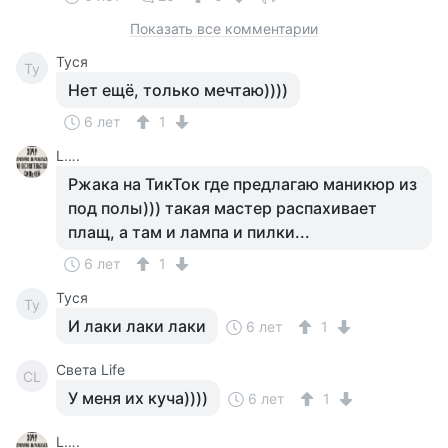
Показать все комментарии
Tycя
Ty
Нет ещё, только мечтаю))))
6 лет
1
L….
Ржака на ТикТок где предлагаю маникюр из
под полы))) такая мастер распахивает
плащ, а там и лампа и пилки...
6 лет
1
Tycя
Ty
И лаки лаки лаки
6 лет
1
Света Life
СL
У меня их куча))))
6 лет
1
L….