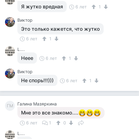
Я жутко вредная
6 лет
1
Виктор
Это только кажется, что жутко
6 лет
1
L….
Неее
6 лет
1
Виктор
Не спорь!!!)))
6 лет
1
Галина Мазяркина
ГМ
Мне это все знакомо....
6 лет
1
0
L….