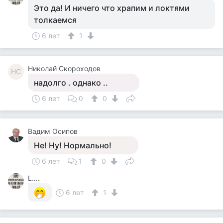
Это да! И ничего что храпим и локтями
толкаемся
6 лет
1
Николай Скороходов
НС
надолго . однако ..
6 лет
0
0
Вадим Осипов
Не! Ну! Нормально!
6 лет
1
0
L….
6 лет
1