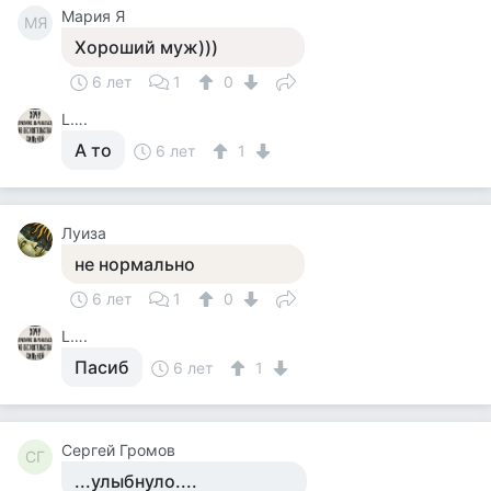
Мария Я
МЯ
Хороший муж)))
6 лет
1
0
L….
А то
6 лет
1
Луиза
не нормально
6 лет
1
0
L….
Пасиб
6 лет
1
Сергей Громов
СГ
...улыбнуло....