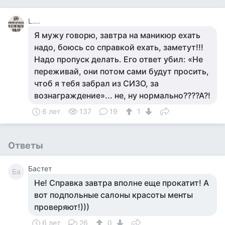
L….
Я мужу говорю, завтра на маникюр ехать
надо, боюсь со справкой ехать, заметут!!!
Надо пропуск делать. Его ответ убил: «Не
переживай, они потом сами будут просить,
чтоб я тебя забрал из СИЗО, за
вознаграждение»... не, ну нормально????А?!
6 лет
137
19
1
Ответы
Бастет
Ба
Не! Справка завтра вполне еще прокатит! А
вот подпольные салоны красоты менты
проверяют!)))
6 лет
26
0