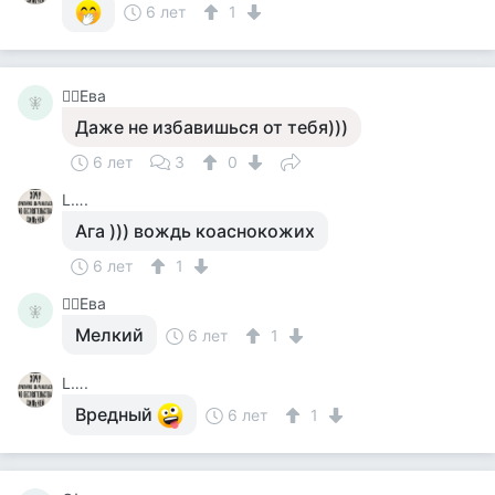
6 лет
1
🧚‍♀️Ева
🧚‍
Даже не избавишься от тебя)))
6 лет
3
0
L….
Ага ))) вождь коаснокожих
6 лет
1
🧚‍♀️Ева
🧚‍
Мелкий
6 лет
1
L….
Вредный
6 лет
1