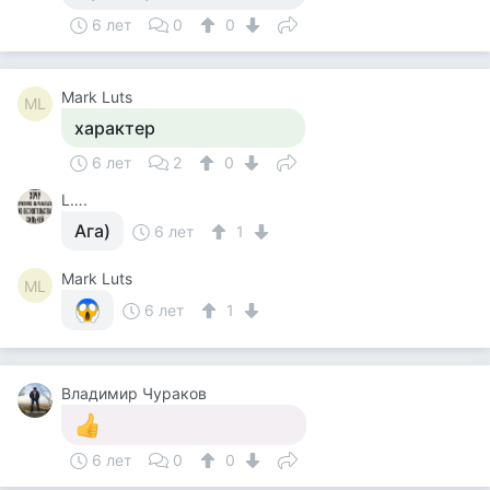
6 лет
0
0
Mark Luts
ML
характер
6 лет
2
0
L….
Ага)
6 лет
1
Mark Luts
ML
6 лет
1
Владимир Чураков
6 лет
0
0