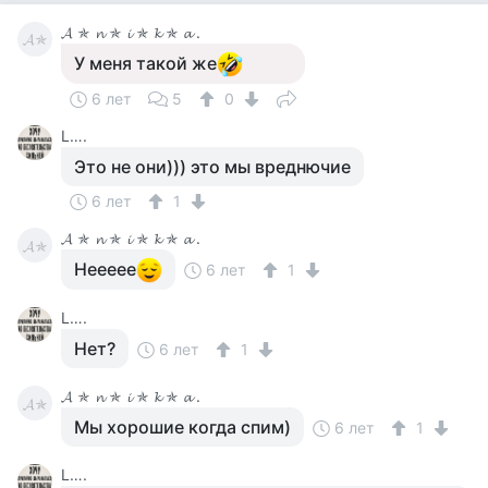
𝓐 ✯ 𝓷 ✯ 𝓲 ✯ 𝓴 ✯ 𝓪 .
𝓐✯
У меня такой же
6 лет
5
0
L….
Это не они))) это мы вреднючие
6 лет
1
𝓐 ✯ 𝓷 ✯ 𝓲 ✯ 𝓴 ✯ 𝓪 .
𝓐✯
Неееее
6 лет
1
L….
Нет?
6 лет
1
𝓐 ✯ 𝓷 ✯ 𝓲 ✯ 𝓴 ✯ 𝓪 .
𝓐✯
Мы хорошие когда спим)
6 лет
1
L….