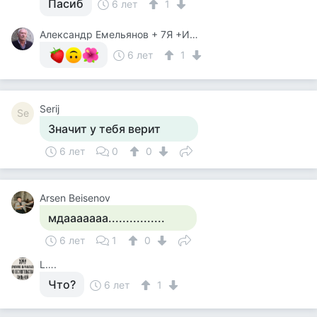
Пасиб
6 лет
1
Александр Емельянов + 7Я +Инструктор Туризма
6 лет
1
Serij
Se
Значит у тебя верит
6 лет
0
0
Arsen Beisenov
мдааааааа................
6 лет
1
0
L….
Что?
6 лет
1