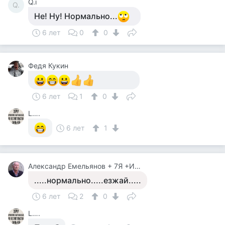
Q.i̇
Q.
Не! Ну! Нормально...
6 лет
0
0
Федя Кукин
6 лет
1
0
L….
6 лет
1
Александр Емельянов + 7Я +Инструктор Туризма
.....нормально.....езжай.....
6 лет
2
0
L….