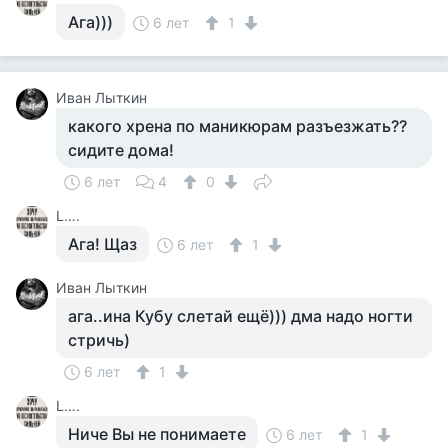
Ага)))
6 лет
1
Иван Лыткин
какого хрена по маникюрам разъезжать??
сидите дома!
6 лет
4
0
L….
Ага! Щаз
6 лет
1
Иван Лыткин
ага..ина Кубу слетай ещё))) дма надо ногти
стричь)
6 лет
1
L….
Ниче Вы не понимаете
6 лет
1