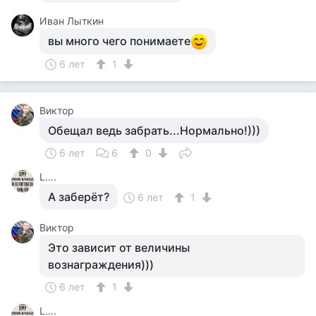
Иван Лыткин
вы много чего понимаете
6 лет
1
Виктор
Обещал ведь забрать...Нормально!)))
6 лет
6
0
L….
А заберёт?
6 лет
1
Виктор
Это зависит от величины
вознаграждения)))
6 лет
1
L….