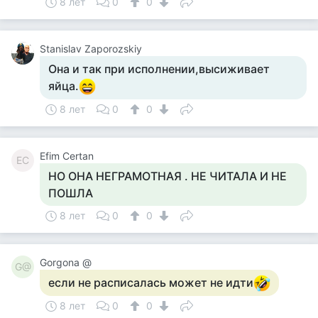
8 лет
0
0
Stanislav Zaporozskiy
Она и так при исполнении,высиживает
яйца.
8 лет
0
0
Efim Certan
EC
НО ОНА НЕГРАМОТНАЯ . НЕ ЧИТАЛА И НЕ
ПОШЛА
8 лет
0
0
Gorgona @
G@
если не расписалась может не идти
8 лет
0
0