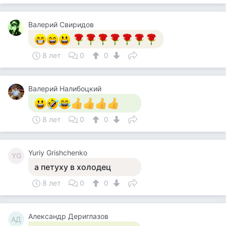
Валерий Свиридов
8 лет
0
0
Валерий Налибоцкий
8 лет
0
0
Yuriy Grishchenko
YG
а петуху в холодец
8 лет
0
0
Александр Дериглазов
АД