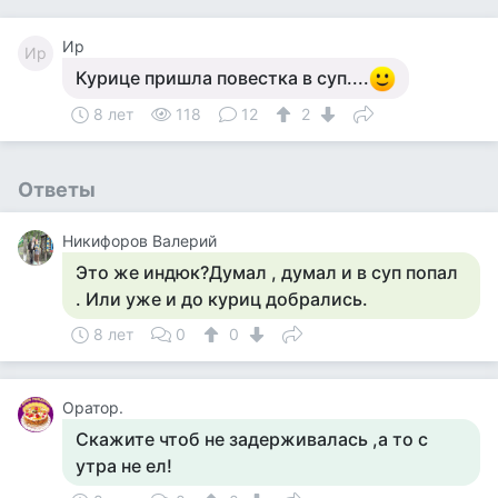
Ир
Ир
Курице пришла повестка в суп....
8 лет
118
12
2
Ответы
Никифоров Валерий
Это же индюк?Думал , думал и в суп попал
. Или уже и до куриц добрались.
8 лет
0
0
Оратор.
Скажите чтоб не задерживалась ,а то с
утра не ел!