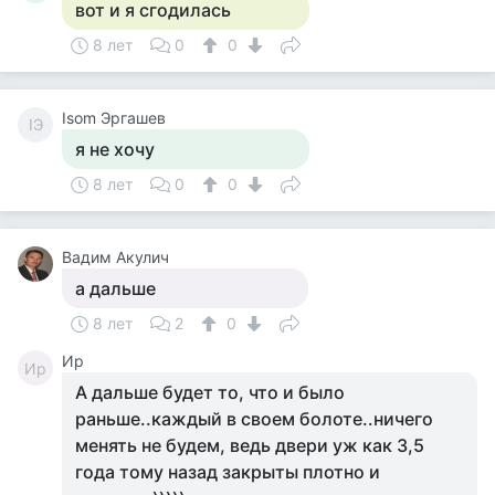
вот и я сгодилась
8 лет
0
0
Isom Эргашев
IЭ
я не хочу
8 лет
0
0
Вадим Акулич
а дальше
8 лет
2
0
Ир
Ир
А дальше будет то, что и было
раньше..каждый в своем болоте..ничего
менять не будем, ведь двери уж как 3,5
года тому назад закрыты плотно и