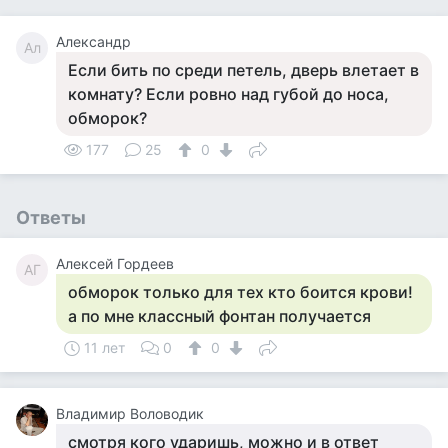
Александр
Ал
Если бить по среди петель, дверь влетает в
комнату? Если ровно над губой до носа,
обморок?
177
25
0
Ответы
Алексей Гордеев
АГ
обморок только для тех кто боится крови!
а по мне классный фонтан получается
11 лет
0
0
Владимир Воловодик
смотря кого ударишь, можно и в ответ