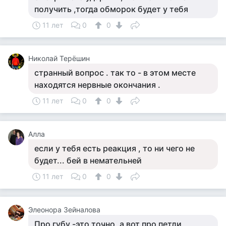
получить ,тогда обморок будет у тебя
11 лет
0
0
Николай Терёшин
странный вопрос . так то - в этом месте
находятся нервные окончания .
11 лет
0
0
Алла
если у тебя есть реакция , то ни чего не
будет... бей в немательней
11 лет
0
0
Элеонора Зейналова
Про губу -это точно, а вот про петли