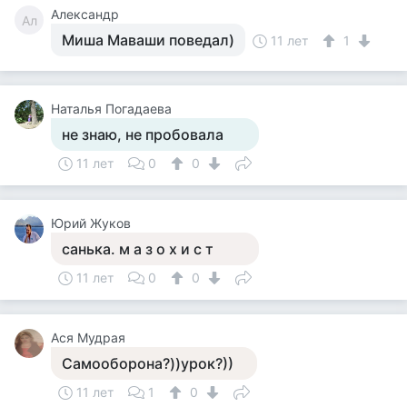
Александр
Ал
Миша Маваши поведал)
11 лет
1
Наталья Погадаева
не знаю, не пробовала
11 лет
0
0
Юрий Жуков
санька. м а з о х и с т
11 лет
0
0
Ася Мудрая
Самооборона?))урок?))
11 лет
1
0