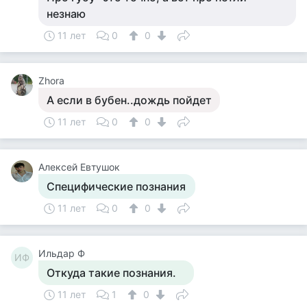
незнаю
11 лет
0
0
Zhora
А если в бубен..дождь пойдет
11 лет
0
0
Алексей Евтушок
Специфические познания
11 лет
0
0
Ильдар Ф
ИФ
Откуда такие познания.
11 лет
1
0