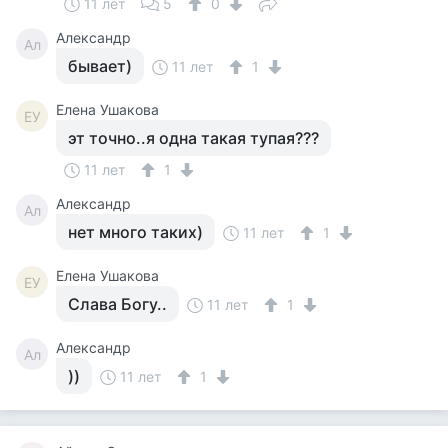
11 лет
5
0
Александр
Ал
бывает)
11 лет
1
Елена Ушакова
ЕУ
эт точно..я одна такая тупая???
11 лет
1
Александр
Ал
нет много таких)
11 лет
1
Елена Ушакова
ЕУ
Слава Богу..
11 лет
1
Александр
Ал
))
11 лет
1