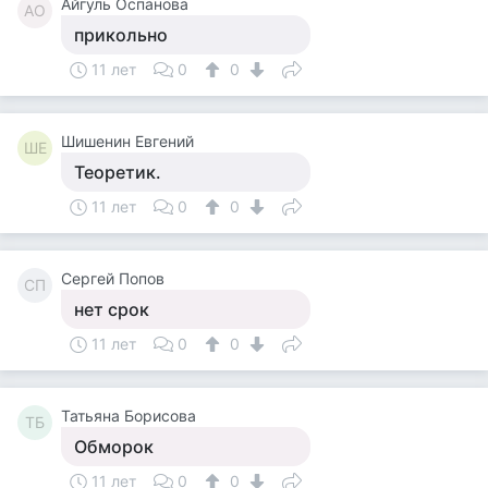
Айгуль Оспанова
АО
прикольно
11 лет
0
0
Шишенин Евгений
ШЕ
Теоретик.
11 лет
0
0
Сергей Попов
СП
нет срок
11 лет
0
0
Татьяна Борисова
ТБ
Обморок
11 лет
0
0