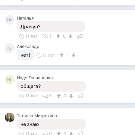
Наталья
На
Драчун?
11 лет
1
0
Александр
Ал
нет)
11 лет
1
Надя Гончаренко
НГ
общага?
11 лет
0
0
Татьяна Митрохина
не знаю
11 лет
0
0