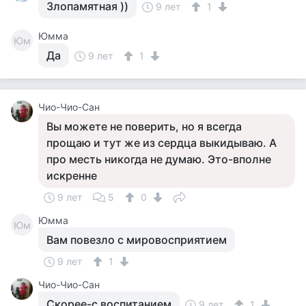
Злопамятная ))
9 лет
1
Юмма
Юм
Да
9 лет
1
Чио-Чио-Сан
Вы можете не поверить, но я всегда
прощаю и тут же из сердца выкидываю. А
про месть никогда не думаю. Это-вполне
искренне
9 лет
5
0
Юмма
Юм
Вам повезло с мировосприятием
9 лет
1
Чио-Чио-Сан
Скорее-с воспитанием
9 лет
1