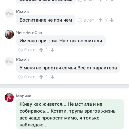
Юмма
Юм
Воспитание не при чем
9 лет
1
Чио-Чио-Сан
Именно при том. Нас так воспитали
9 лет
1
Юмма
Юм
У меня не простая семья.Все от характера
9 лет
1
Марина
Живу как живется... Не мстила и не
собираюсь... Кстати, трупы врагов жизнь
все чаще проносит мимо, я только
наблюдаю...