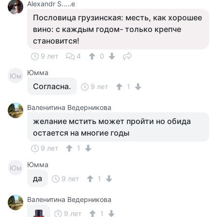
Alexandr S.....e
Пословица грузинская: месть, как хорошее
вино: с каждым годом- только крепче
становится!
9 лет
4
0
Юмма
Юм
Согласна.
9 лет
1
Валенитина Ведерникова
желание мстить может пройти но обида
остается на многие годы
9 лет
1
Юмма
Юм
да
9 лет
1
Валенитина Ведерникова
9 лет
1