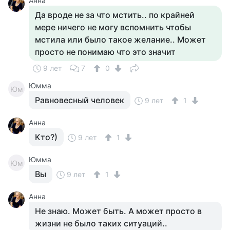
Анна
Да вроде не за что мстить.. по крайней
мере ничего не могу вспомнить чтобы
мстила или было такое желание.. Может
просто не понимаю что это значит
9 лет
7
0
Юмма
Юм
Равновесный человек
9 лет
1
Анна
Кто?)
9 лет
1
Юмма
Юм
Вы
9 лет
1
Анна
Не знаю. Может быть. А может просто в
жизни не было таких ситуаций..