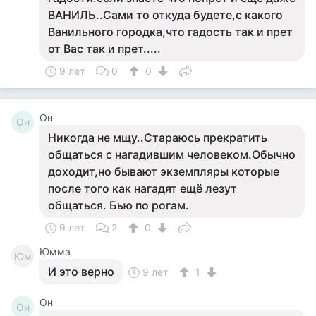
ВАНИЛЬ..Сами то откуда будете,с какого
Ванильного городка,что гадость так и прет
от Вас так и прет.....
9 лет
0
0
Он
Он
Никогда не мщу..Стараюсь прекратить
общаться с нагадившим человеком.Обычно
доходит,но бывают экземпляры которые
после того как нагадят ещё лезут
общаться. Бью по рогам.
9 лет
2
0
Юмма
Юм
И это верно
9 лет
1
Он
Он