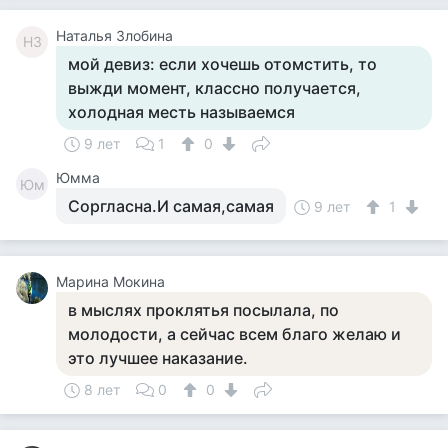
Наталья Злобина
НЗ
мой девиз: если хочешь отомстить, то
выжди момент, классно получается,
холодная месть называемся
9 лет
1
0
Юмма
Юм
Соргласна.И самая,самая
9 лет
1
Марина Мокина
в мыслях проклятья посылала, по
молодости, а сейчас всем благо желаю и
это лучшее наказание.
8 лет
0
0