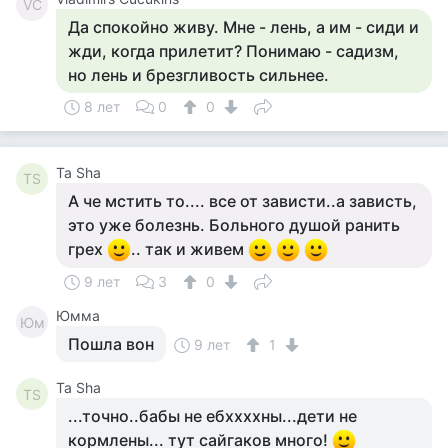
VC
Да спокойно живу. Мне - лень, а им - сиди и
жди, когда прилетит? Понимаю - садизм,
но лень и брезгливость сильнее.
8 лет
0
0
Та Sha
ТS
А че мстить то.... все от зависти..а зависть,
это уже болезнь. Больного душой ранить
грех
.. так и живем
9 лет
3
0
Юмма
Юм
Пошла вон
9 лет
1
Та Sha
ТS
...точно..бабы не ебххххны...дети не
кормлены... тут сайгаков много!