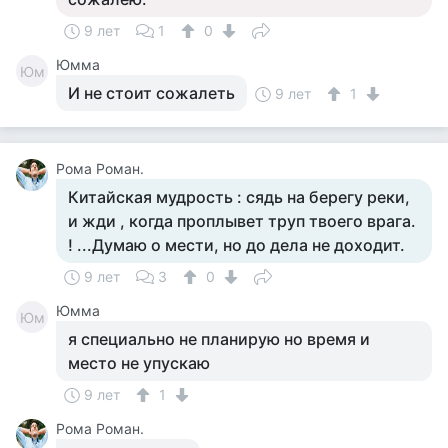
9 лет
1
0
Юмма
Юм
И не стоит сожалеть
9 лет
1
Рома Роман.
Китайская мудрость : сядь на берегу реки,
и жди , когда проплывет труп твоего врага.
! ...Думаю о мести, но до дела не доходит.
9 лет
3
0
Юмма
Юм
я специально не планирую но время и
место не упускаю
9 лет
1
Рома Роман.