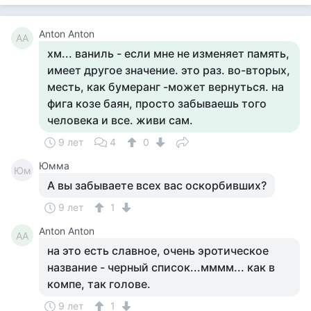
Anton Anton
AA
хм... ваниль - если мне не изменяет память,
имеет другое значение. это раз. во-вторых,
месть, как бумеранг -может вернуться. на
фига козе баян, просто забываешь того
человека и все. живи сам.
9 лет
4
0
Юмма
Юм
А вы забываете всех вас оскорбивших?
9 лет
1
Anton Anton
AA
на это есть славное, очень эротическое
название - черный список...мммм... как в
компе, так голове.
9 лет
1