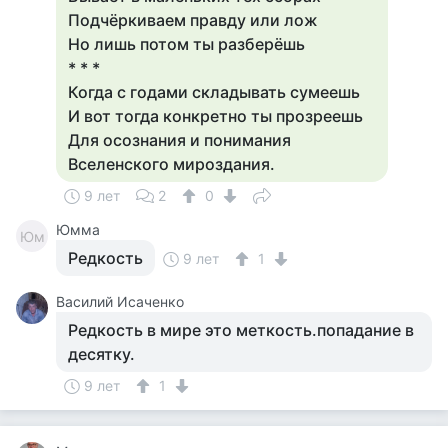
Подчёркиваем правду или лож
Но лишь потом ты разберёшь
* * *
Когда с годами складывать сумеешь
И вот тогда конкретно ты прозреешь
Для осознания и понимания
Вселенского мироздания.
9 лет
2
0
Юмма
Юм
Редкость
9 лет
1
Василий Исаченко
Редкость в мире это меткость.попадание в
десятку.
9 лет
1