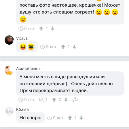
поставь фото настоящее, крошечка! Может
душу кто хоть словцом согреет!
9 лет
1
Vicrus
9 лет
1
Аскорбинка
У меня месть в виде равнодушия или
пожеланий добрых:) . Очень действенно.
Прям переворачивает людей.
9 лет
1
0
Юмма
Юм
Не спорю
9 лет
1