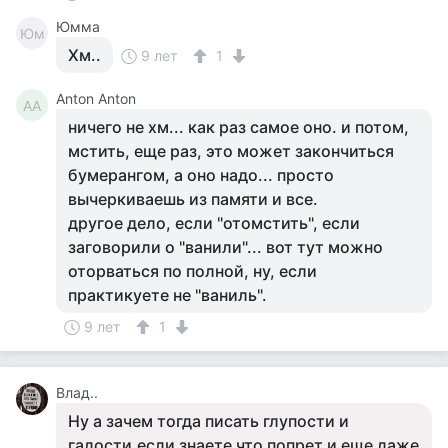
Юмма
Юм
Хм..
9 лет
1
Anton Anton
AA
ничего не хм... как раз самое оно. и потом,
мстить, еще раз, это может закончиться
бумерангом, а оно надо... просто
вычеркиваешь из памяти и все.
другое дело, если "отомстить", если
заговорили о "ванили"... вот тут можно
оторваться по полной, ну, если
практикуете не "ваниль".
9 лет
1
Влад..
Ну а зачем тогда писать глупости и
гадости.если знаете что попрет и еще даже