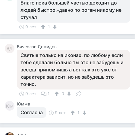
Благо пока большей частью доходит до
людей быстро,-давно по рогам никому не
стучал
9 лет
1
Вячеслав Демидов
ВД
Святые только на иконах, по любому если
тебе сделали больно ты это не забудешь и
всегда припомнишь а вот как это уже от
характера зависит, но не забудешь это
точно.
9 лет
1
0
Юмма
Юм
Согласна
9 лет
1