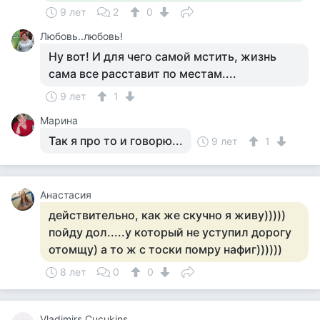
9 лет
2
0
Любовь..любовь!
Ну вот! И для чего самой мстить, жизнь
сама все расставит по местам....
9 лет
1
Марина
Так я про то и говорю...
9 лет
1
Анастасия
действительно, как же скучно я живу)))))
пойду дол.....у который не уступил дорогу
отомщу) а то ж с тоски помру нафиг))))))
8 лет
0
0
Vladimirs Cucukins