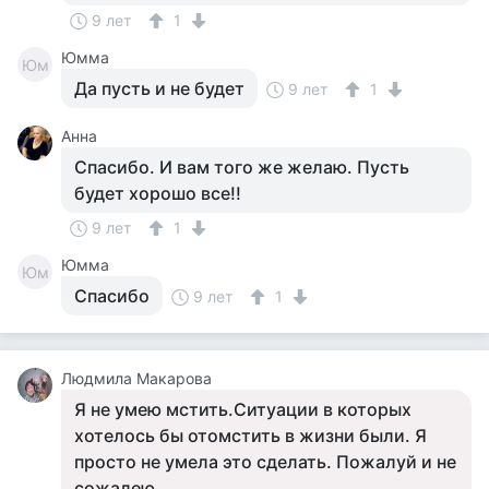
9 лет
1
Юмма
Юм
Да пусть и не будет
9 лет
1
Анна
Спасибо. И вам того же желаю. Пусть
будет хорошо все!!
9 лет
1
Юмма
Юм
Спасибо
9 лет
1
Людмила Макарова
Я не умею мстить.Ситуации в которых
хотелось бы отомстить в жизни были. Я
просто не умела это сделать. Пожалуй и не
сожалею.