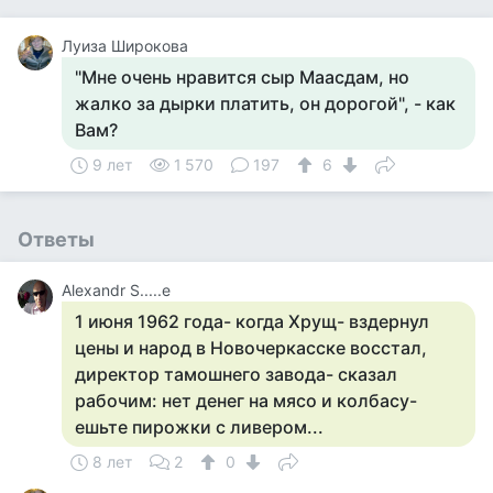
Луиза Широкова
"Мне очень нравится сыр Маасдам, но
жалко за дырки платить, он дорогой", - как
Вам?
9 лет
1 570
197
6
Ответы
Alexandr S.....e
1 июня 1962 года- когда Хрущ- вздернул
цены и народ в Новочеркасске восстал,
директор тамошнего завода- сказал
рабочим: нет денег на мясо и колбасу-
ешьте пирожки с ливером...
8 лет
2
0