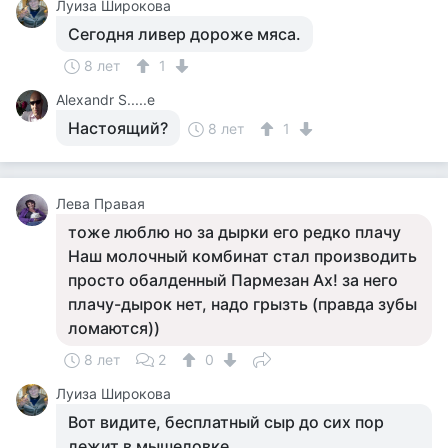
Луиза Широкова
Сегодня ливер дороже мяса.
8 лет
1
Alexandr S.....e
Настоящий?
8 лет
1
Лева Правая
тоже люблю но за дырки его редко плачу
Наш молочный комбинат стал производить
просто обалденный Пармезан Ах! за него
плачу-дырок нет, надо грызть (правда зубы
ломаются))
8 лет
2
0
Луиза Широкова
Вот видите, бесплатный сыр до сих пор
лежит в мышеловке.