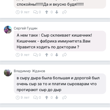
спокойны!!!!!!Да и вкусно будя!!!!!!
9 лет
0
0
Сергей Гущин
А нем таки : Сыр склеивает кишечник!
Кишечник - фабрика иммунитета.Вам
Нравится ходить по докторам ?
9 лет
0
0
Владимир Жданов
в сыру дыра была большая и дорогой был
очень сыр за то и платим сыроварам что
протирают сыр до дыр
9 лет
0
0