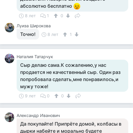
абсолютно бесплатно
8 лет
1
0
Луиза Широкова
Точно!
8 лет
1
Наталия Татарчук
Сыр делаю сама.К сожалению,у нас
продается не качественный сыр. Один раз
попробовала сделать,мне понравилось,и
мужу тоже!
9 лет
0
0
Александр Иванович
Да покупайте! Припрёте домой, колбасы в
дырки набейте и морально будете