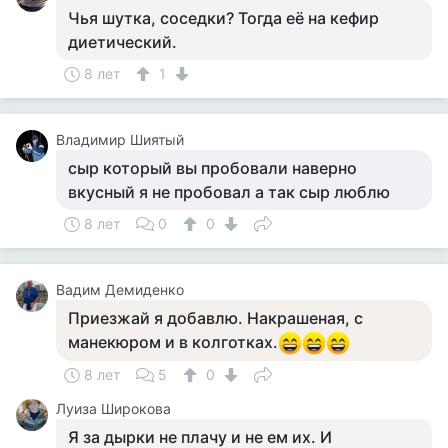
Чья шутка, соседки? Тогда её на кефир
диетический.
8 лет
1
Владимир Шиятый
сыр который вы пробовали наверно
вкусный я не пробовал а так сыр люблю
8 лет
0
0
Вадим Демиденко
Приезжай я добавлю. Накрашеная, с
манекюром и в колготках.
8 лет
5
0
Луиза Широкова
Я за дырки не плачу и не ем их. И