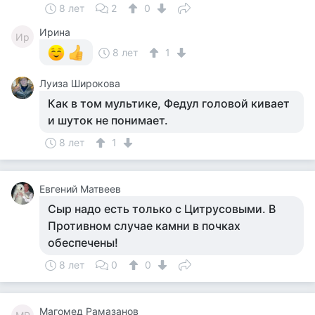
8 лет
2
0
Ирина
Ир
8 лет
1
Луиза Широкова
Как в том мультике, Федул головой кивает
и шуток не понимает.
8 лет
1
Евгений Матвеев
Сыр надо есть только с Цитрусовыми. В
Противном случае камни в почках
обеспечены!
8 лет
0
0
Магомед Рамазанов