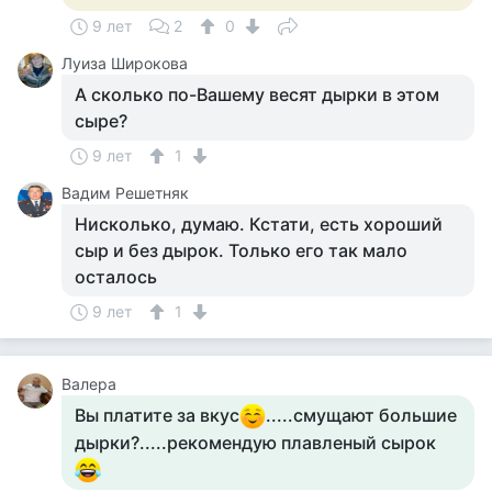
9 лет
2
0
Луиза Широкова
А сколько по-Вашему весят дырки в этом
сыре?
9 лет
1
Вадим Решетняк
Нисколько, думаю. Кстати, есть хороший
сыр и без дырок. Только его так мало
осталось
9 лет
1
Валера
Вы платите за вкус
.....смущают большие
дырки?.....рекомендую плавленый сырок