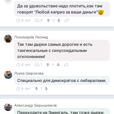
МР
Да за удовольствие надо плотить,как там
говорят "Любой каприз за ваши деньги"
8 лет
0
0
Пономарёв Леонид
Так там дырки самые дорогие и есть
тангенсальные с синусоидальным
отклонением!
8 лет
1
0
Луиза Широкова
Специально для демократов с либералами.
8 лет
1
Александр Барышников
Переходите на Эменталь, там тоже дырки,