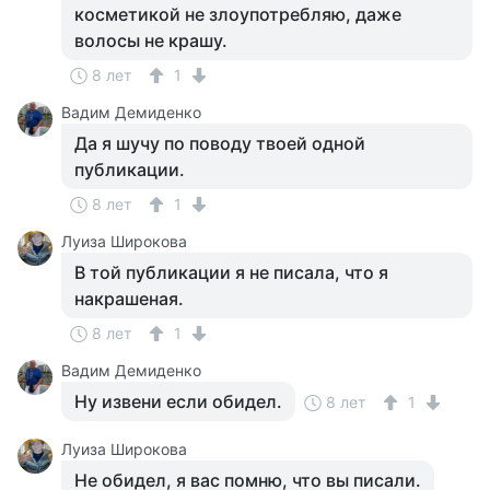
косметикой не злоупотребляю, даже
волосы не крашу.
8 лет
1
Вадим Демиденко
Да я шучу по поводу твоей одной
публикации.
8 лет
1
Луиза Широкова
В той публикации я не писала, что я
накрашеная.
8 лет
1
Вадим Демиденко
Ну извени если обидел.
8 лет
1
Луиза Широкова
Не обидел, я вас помню, что вы писали.