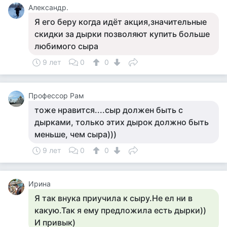
Александр.
Я его беру когда идёт акция,значительные
скидки за дырки позволяют купить больше
любимого сыра
9 лет
0
0
Профессор Рам
тоже нравится....сыр должен быть с
дырками, только этих дырок должно быть
меньше, чем сыра)))
9 лет
0
0
Ирина
Я так внука приучила к сыру.Не ел ни в
какую.Так я ему предложила есть дырки))
И привык)