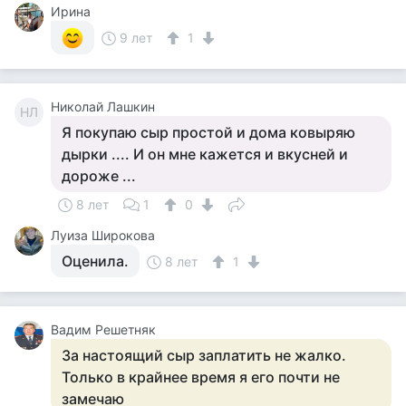
Ирина
9 лет
1
Николай Лашкин
НЛ
Я покупаю сыр простой и дома ковыряю
дырки .... И он мне кажется и вкусней и
дороже ...
8 лет
1
0
Луиза Широкова
Оценила.
8 лет
1
Вадим Решетняк
За настоящий сыр заплатить не жалко.
Только в крайнее время я его почти не
замечаю