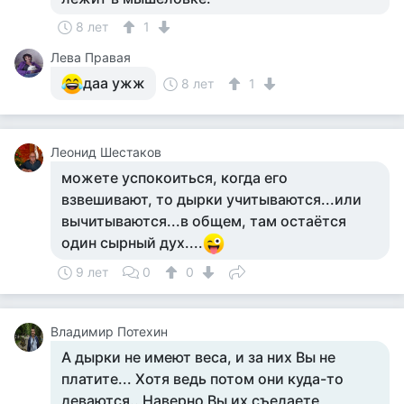
8 лет
1
Лева Правая
даа ужж
8 лет
1
Леонид Шестаков
можете успокоиться, когда его
взвешивают, то дырки учитываются...или
вычитываются...в общем, там остаётся
один сырный дух....
9 лет
0
0
Владимир Потехин
А дырки не имеют веса, и за них Вы не
платите... Хотя ведь потом они куда-то
деваются.. Наверно Вы их съедаете