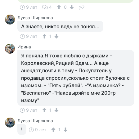
9 лет
4
0
Луиза Широкова
А знаете, никто ведь не понял...
9 лет
1
Ирина
Я поняла.Я тоже люблю с дырками -
Королевский,Рицкий Эдам... А еще
анекдот,почти в тему - Покупатель у
продавца спросил,сколько стоит булочка с
изюмом. - "Пять рублей". -"А изюминка? -
"Бесплатно" -"Наковыряйте мне 200гр
изюму"
9 лет
1
Луиза Широкова
!
9 лет
1