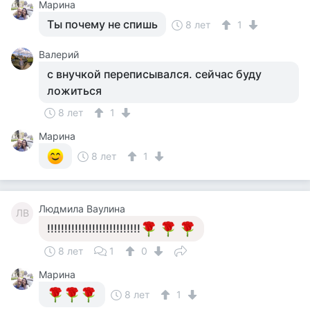
Марина
Ты почему не спишь
8 лет
1
Валерий
с внучкой переписывался. сейчас буду
ложиться
8 лет
1
Марина
8 лет
1
Людмила Ваулина
ЛВ
!!!!!!!!!!!!!!!!!!!!!!!!!!!
8 лет
1
0
Марина
8 лет
1