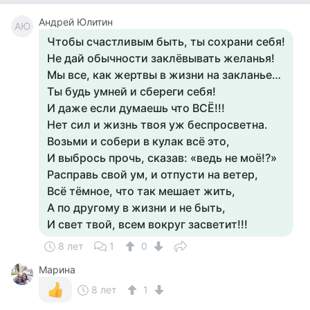
Андрей Юлитин
АЮ
Чтобы счастливым быть, ты сохрани себя!
Не дай обычности заклёвывать желанья!
Мы все, как жертвы в жизни на закланье…
Ты будь умней и сбереги себя!
И даже если думаешь что ВСЁ!!!
Нет сил и жизнь твоя уж беспросветна.
Возьми и собери в кулак всё это,
И выбрось прочь, сказав: «ведь не моё!?»
Расправь свой ум, и отпусти на ветер,
Всё тёмное, что так мешает жить,
А по другому в жизни и не быть,
И свет твой, всем вокруг засветит!!!
8 лет
1
0
Марина
8 лет
1