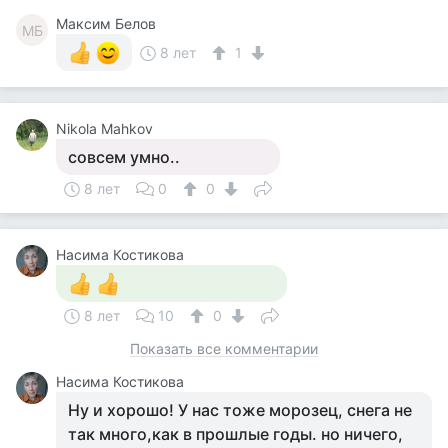
Максим Белов
МБ
8 лет
1
Nikola Mahkov
совсем умно..
8 лет
0
0
Насима Костикова
8 лет
10
0
Показать все комментарии
Насима Костикова
Ну и хорошо! У нас тоже морозец, снега не
так много,как в прошлые годы. но ничего,