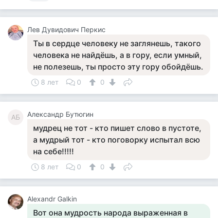
Лев Дувидович Перкис
Ты в сердце человеку не заглянешь, такого
человека не найдёшь, а в гору, если умный,
не полезешь, ты просто эту гору обойдёшь.
8 лет
0
0
Александр Бутюгин
АБ
мудрец не тот - кто пишет слово в пустоте,
а мудрый тот - кто поговорку испытал всю
на себе!!!!!
8 лет
0
0
Alexandr Galkin
Вот она мудрость народа выраженная в