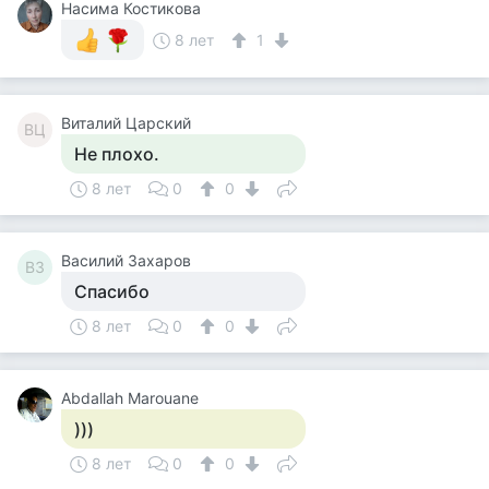
Насима Костикова
8 лет
1
Виталий Царский
ВЦ
Не плохо.
8 лет
0
0
Василий Захаров
ВЗ
Спасибо
8 лет
0
0
Abdallah Marouane
)))
8 лет
0
0