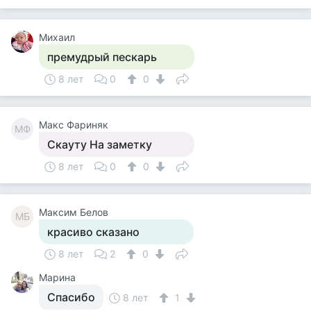
Михаил
премудрый пескарь
8 лет
0
0
Макс Фариняк
МФ
Скауту На заметку
8 лет
0
0
Максим Белов
МБ
красиво сказано
8 лет
2
0
Марина
Спасибо
8 лет
1