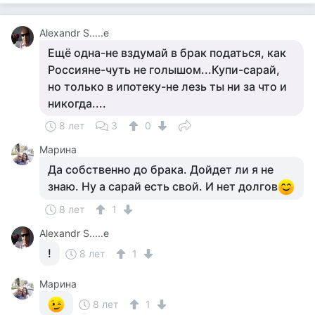
Alexandr S.....e
Ещё одна-не вздумай в брак податься, как
Россияне-чуть не голышом...Купи-сарай,
но только в ипотеку-не лезь ты ни за что и
никогда....
8 лет
3
0
Марина
Да собственно до брака. Дойдет ли я не
знаю. Ну а сарай есть свой. И нет долгов
8 лет
1
Alexandr S.....e
!
8 лет
1
Марина
8 лет
1