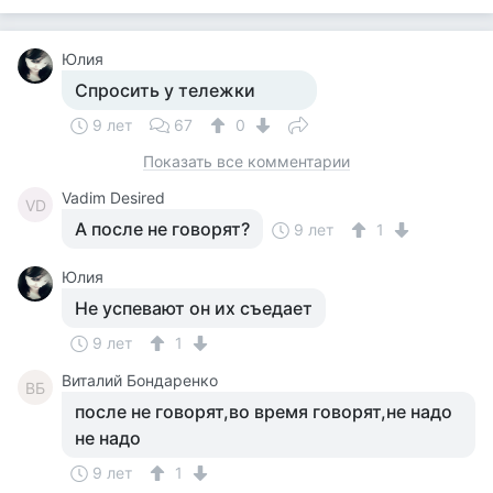
Юлия
Спросить у тележки
9 лет
67
0
Показать все комментарии
Vadim Desired
VD
А после не говорят?
9 лет
1
Юлия
Не успевают он их съедает
9 лет
1
Виталий Бондаренко
ВБ
после не говорят,во время говорят,не надо
не надо
9 лет
1