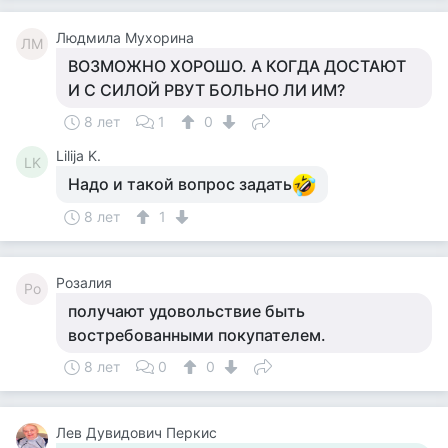
Людмила Мухорина
ЛМ
ВОЗМОЖНО ХОРОШО. А КОГДА ДОСТАЮТ
И С СИЛОЙ РВУТ БОЛЬНО ЛИ ИМ?
8 лет
1
0
Lilija K.
LK
Надо и такой вопрос задать
8 лет
1
Розалия
Ро
получают удовольствие быть
востребованными покупателем.
8 лет
0
0
Лев Дувидович Перкис