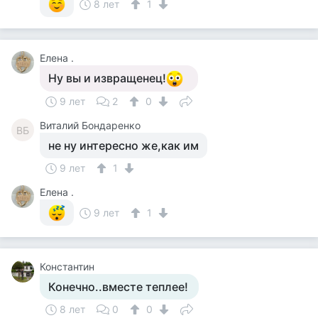
8 лет
1
Елена .
Ну вы и извращенец!
9 лет
2
0
Виталий Бондаренко
ВБ
не ну интересно же,как им
9 лет
1
Елена .
9 лет
1
Константин
Конечно..вместе теплее!
8 лет
0
0