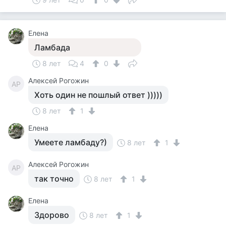
Елена
Ламбада
8 лет
4
0
Алексей Рогожин
АР
Хоть один не пошлый ответ )))))
8 лет
1
Елена
Умеете ламбаду?)
8 лет
1
Алексей Рогожин
АР
так точно
8 лет
1
Елена
Здорово
8 лет
1