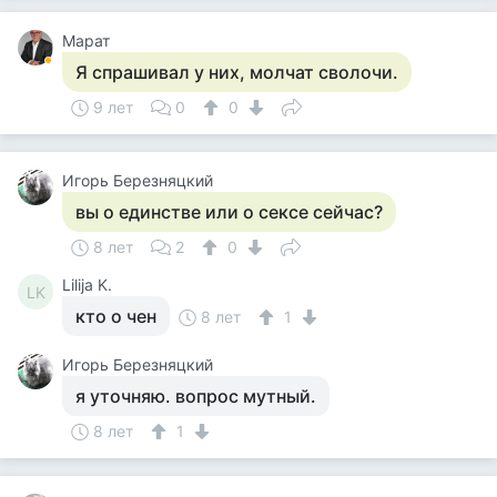
Марат
Я спрашивал у них, молчат сволочи.
9 лет
0
0
Игорь Березняцкий
вы о единстве или о сексе сейчас?
8 лет
2
0
Lilija K.
LK
кто о чен
8 лет
1
Игорь Березняцкий
я уточняю. вопрос мутный.
8 лет
1