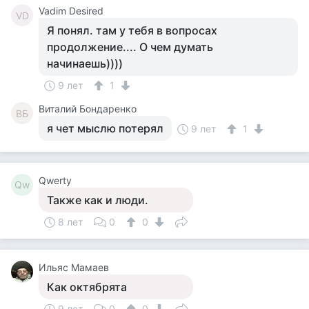
Vadim Desired
VD
Я понял. там у тебя в вопросах
продолжение.... О чем думать
начинаешь))))
9 лет
1
Виталий Бондаренко
ВБ
я чет мыслю потерял
9 лет
1
Qwerty
Qw
Также как и люди.
8 лет
0
0
Ильяс Мамаев
Как октябрята
9 лет
0
0