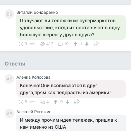
Виталий Бондаренко
ВБ
Получают ли тележки из супермаркетов
удовольствие, когда их составляют в одну
большую шеренгу друг в друга?
9 лет
413
19
1
Ответы
Аленка Колосова
АК
Конечно!Они всовываются в друг
друга,прям как педерасты из америки!
8 лет
4
0
Алексей Рогожин
АР
И между прочим идея тележек, пришла к
нам именно из США