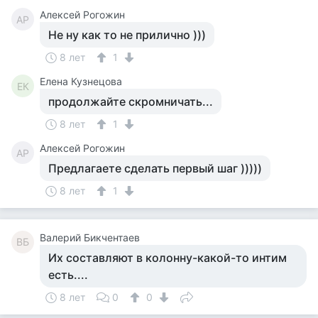
Алексей Рогожин
АР
Не ну как то не прилично )))
8 лет
1
Елена Кузнецова
ЕК
продолжайте скромничать...
8 лет
1
Алексей Рогожин
АР
Предлагаете сделать первый шаг )))))
8 лет
1
Валерий Бикчентаев
ВБ
Их составляют в колонну-какой-то интим
есть....
8 лет
0
0