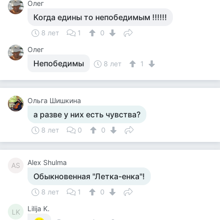
Олег
Когда едины то непобедимым !!!!!!
8 лет
1
0
Олег
Непобедимы
8 лет
1
Ольга Шишкина
а разве у них есть чувства?
8 лет
0
0
Alex Shulma
AS
Обыкновенная "Летка-енка"!
8 лет
1
0
Lilija K.
LK