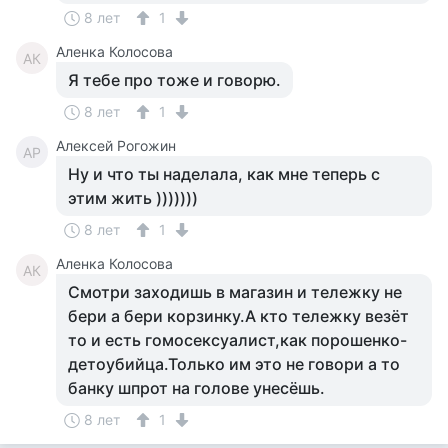
8 лет
1
Аленка Колосова
АК
Я тебе про тоже и говорю.
8 лет
1
Алексей Рогожин
АР
Ну и что ты наделала, как мне теперь с
этим жить )))))))
8 лет
1
Аленка Колосова
АК
Смотри заходишь в магазин и тележку не
бери а бери корзинку.А кто тележку везёт
то и есть гомосексуалист,как порошенко-
детоубийца.Только им это не говори а то
банку шпрот на голове унесёшь.
8 лет
1