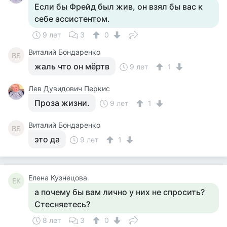
Если бы Фрейд был жив, он взял бы вас к
себе ассистентом.
9 лет
3
0
Виталий Бондаренко
ВБ
жаль что он мёртв
9 лет
1
Лев Дувидович Перкис
Проза жизни.
9 лет
1
Виталий Бондаренко
ВБ
это да
9 лет
1
Елена Кузнецова
ЕК
а почему бы вам лично у них не спросить?
Стесняетесь?
8 лет
3
0