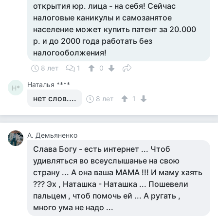
открытия юр. лица - на себя! Сейчас
налоговые каникулы и самозанятое
население может купить патент за 20.000
р. и до 2000 года работать без
налогооболжения!
8 лет
1
0
Наталья ****
Н*
нет слов....
8 лет
1
А. Демьяненко
Слава Богу - есть интернет ... Чтоб
удивляться во всеуслышанье на свою
страну ... А она ваша МАМА !!! И маму хаять
??? Эх , Наташка - Наташка ... Пошевели
пальцем , чтоб помочь ей ... А ругать ,
много ума не надо ...