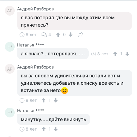
Андрей Разборов
АР
я вас потерял где вы между этим всем
прячетесь?
8 лет
4
0
Наталья ****
Н*
а я знаю?...потерялася......
8 лет
1
Андрей Разборов
АР
вы за словом удивительная встали вот и
удивляетесь добавьте к списку все есть и
встаньте за него
8 лет
1
Наталья ****
Н*
минутку.....дайте вникнуть
8 лет
1