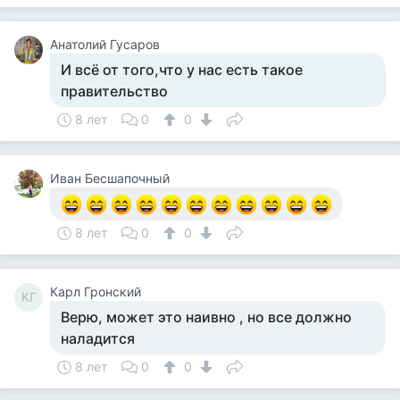
Анатолий Гусаров
И всё от того,что у нас есть такое
правительство
8 лет
0
0
Иван Бесшапочный
8 лет
0
0
Карл Гронский
КГ
Верю, может это наивно , но все должно
наладится
8 лет
0
0