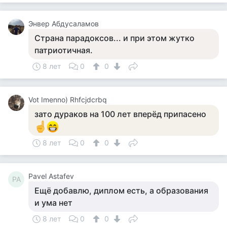
Энвер Абдусаламов
Страна парадоксов... и при этом жутко
патриотичная.
8 лет
0
0
Vot Imenno) Rhfcjdcrbq
зато дураков на 100 лет вперёд припасено
8 лет
0
0
Pavel Astafev
PA
Ещё добавлю, диплом есть, а образования
и ума нет
8 лет
0
0