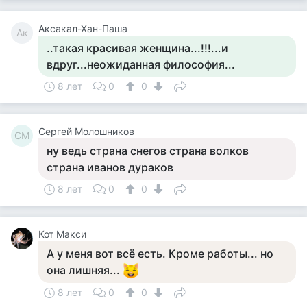
Аксакал-Хан-Паша
Ак
..такая красивая женщина...!!!...и
вдруг...неожиданная философия...
8 лет
0
0
Сергей Молошников
СМ
ну ведь страна снегов страна волков
страна иванов дураков
8 лет
0
0
Кот Макси
А у меня вот всё есть. Кроме работы... но
она лишняя...
8 лет
0
0