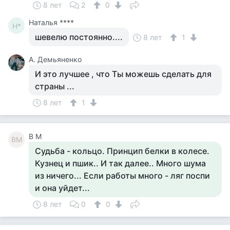
8 лет
2
0
Наталья ****
Н*
шевелю постоянно....
8 лет
1
А. Демьяненко
И это лучшее , что Ты можешь сделать для
страны ...
8 лет
1
В М
ВМ
Судьба - кольцо. Принцип белки в колесе.
Кузнец и пшик.. И так далее.. Много шума
из ничего... Если работы много - ляг поспи
и она уйдет...
8 лет
0
0