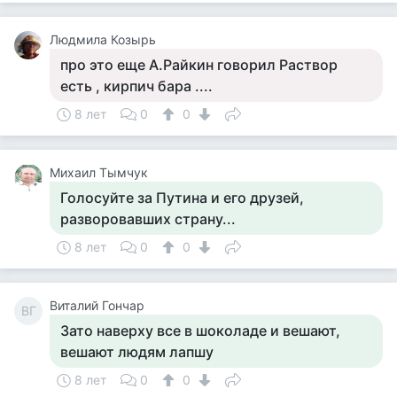
Людмила Козырь
про это еще А.Райкин говорил Раствор
есть , кирпич бара ....
8 лет
0
0
Михаил Тымчук
Голосуйте за Путина и его друзей,
разворовавших страну...
8 лет
0
0
Виталий Гончар
ВГ
Зато наверху все в шоколаде и вешают,
вешают людям лапшу
8 лет
0
0