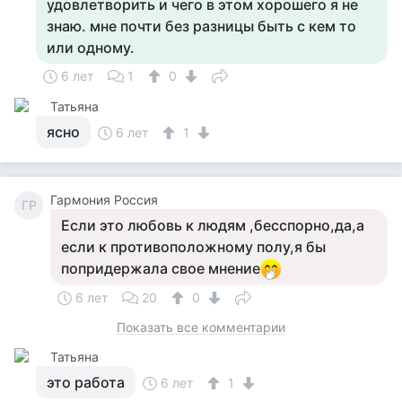
удовлетворить и чего в этом хорошего я не
знаю. мне почти без разницы быть с кем то
или одному.
6 лет
1
0
Татьяна
ясно
6 лет
1
Гармония Россия
ГР
Если это любовь к людям ,бесспорно,да,а
если к противоположному полу,я бы
попридержала свое мнение
6 лет
20
0
Показать все комментарии
Татьяна
это работа
6 лет
1