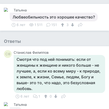
Татьяна
Любвеобильность это хорошее качество?
6 лет
1 511
151
3
Ответы
Станислав Филиппов
СФ
Смотря что под ней понимать: если от
женщины к женщине и никого больше - не
лучшее, а, если ко всему миру - к природе,
к земле, к жизни, Семье, людям, Богу и
выше- это то, что надо, это безусловная
любовь.
6 лет
1
0
Татьяна