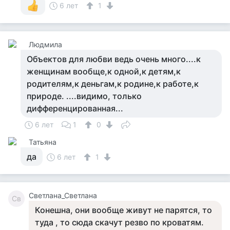
6 лет
1
Людмила
Объектов для любви ведь очень много....к
женщинам вообще,к одной,к детям,к
родителям,к деньгам,к родине,к работе,к
природе. ....видимо, только
дифференцированная...
6 лет
1
0
Татьяна
да
6 лет
1
Светлана_Светлана
Св
Конешна, они вообще живут не парятся, то
туда , то сюда скачут резво по кроватям.