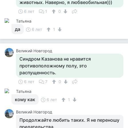
животных. Наверно, я любвеобильная)))
6 лет
1
0
Татьяна
да
6 лет
1
Великий Новгород
Синдром Казанова не нравится
противоположному полу, это
распущенность.
6 лет
7
0
Татьяна
кому как
6 лет
1
Великий Новгород
Продолжайте любить таких. Я не переношу
предательства.