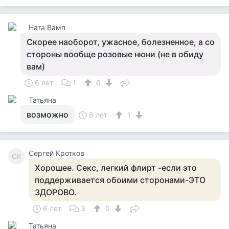
Ната Вамп
Скорее наоборот, ужасное, болезненное, а со
стороны вообще розовые нюни (не в обиду
вам)
6 лет
1
0
Татьяна
возможно
6 лет
1
Сергей Кротков
СК
Хорошее. Секс, легкий флирт -если это
поддерживается обоими сторонами-ЭТО
ЗДОРОВО.
6 лет
3
0
Татьяна