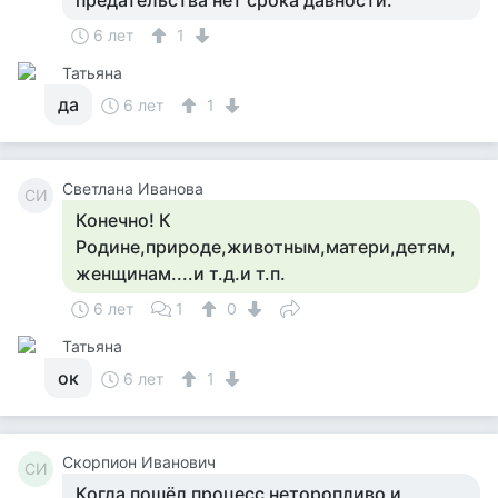
предательства нет срока давности.
6 лет
1
Татьяна
да
6 лет
1
Светлана Иванова
СИ
Конечно! К
Родине,природе,животным,матери,детям,
женщинам....и т.д.и т.п.
6 лет
1
0
Татьяна
ок
6 лет
1
Скорпион Иванович
СИ
Когда пошёл процесс неторопливо и