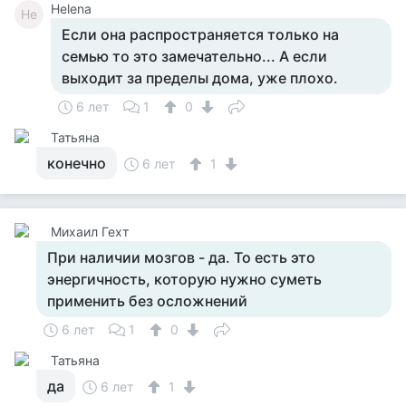
Helena
He
Если она распространяется только на
семью то это замечательно... А если
выходит за пределы дома, уже плохо.
6 лет
1
0
Татьяна
конечно
6 лет
1
Михаил Гехт
При наличии мозгов - да. То есть это
энергичность, которую нужно суметь
применить без осложнений
6 лет
1
0
Татьяна
да
6 лет
1