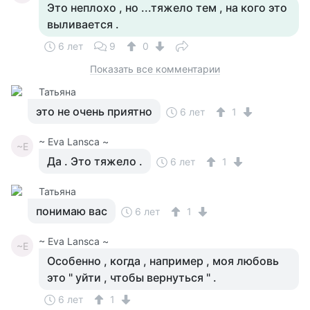
Это неплохо , но ...тяжело тем , на кого это
выливается .
6 лет
9
0
Показать все комментарии
Татьяна
это не очень приятно
6 лет
1
~ Eva Lansca ~
~E
Да . Это тяжело .
6 лет
1
Татьяна
понимаю вас
6 лет
1
~ Eva Lansca ~
~E
Особенно , когда , например , моя любовь
это " уйти , чтобы вернуться " .
6 лет
1