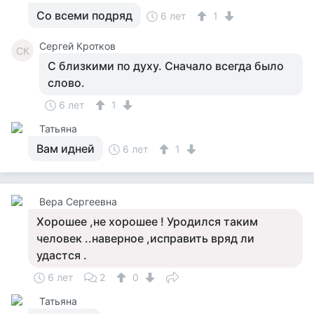
Со всеми подряд
6 лет
1
Сергей Кротков
СК
С близкими по духу. Сначало всегда было
слово.
6 лет
1
Татьяна
Вам идней
6 лет
1
Вера Сергеевна
Хорошее ,не хорошее ! Уродился таким
человек ..наверное ,исправить вряд ли
удастся .
6 лет
2
0
Татьяна