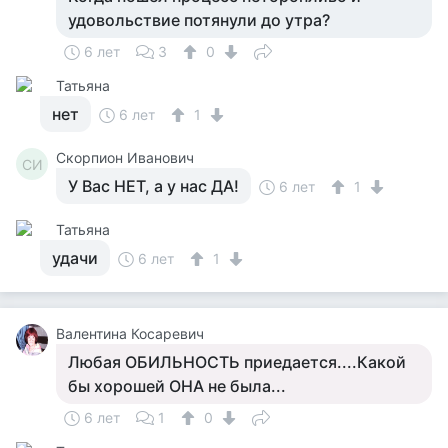
удовольствие потянули до утра?
6 лет
3
0
Татьяна
нет
6 лет
1
Скорпион Иванович
СИ
У Вас НЕТ, а у нас ДА!
6 лет
1
Татьяна
удачи
6 лет
1
Валентина Косаревич
Любая ОБИЛЬНОСТЬ приедается....Какой
бы хорошей ОНА не была...
6 лет
1
0