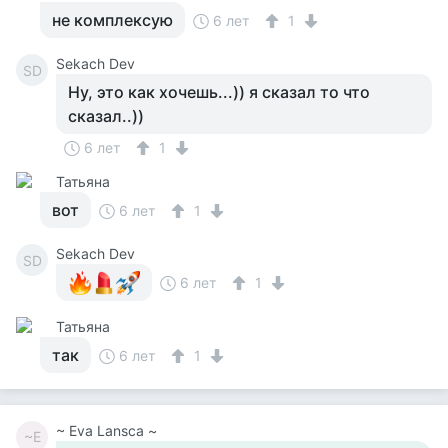
не комплексую
6 лет
1
Sekach Dev
SD
Ну, это как хочешь...)) я сказал то что
сказал..))
6 лет
1
Татьяна
вот
6 лет
1
Sekach Dev
SD
6 лет
1
Татьяна
так
6 лет
1
~ Eva Lansca ~
~E