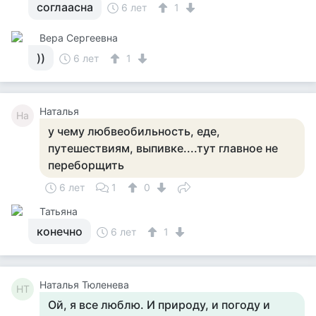
соглаасна
6 лет
1
Вера Сергеевна
))
6 лет
1
Наталья
На
у чему любвеобильность, еде,
путешествиям, выпивке....тут главное не
переборщить
6 лет
1
0
Татьяна
конечно
6 лет
1
Наталья Тюленева
НТ
Ой, я все люблю. И природу, и погоду и