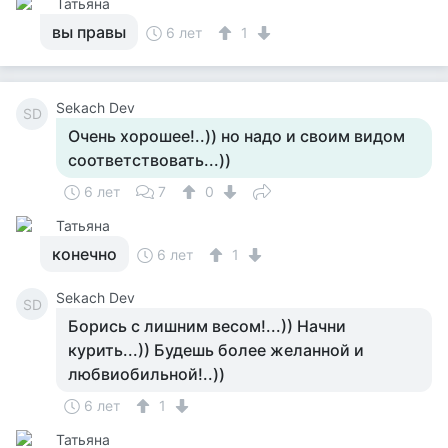
Татьяна
вы правы
6 лет
1
Sekach Dev
SD
Очень хорошее!..)) но надо и своим видом
соответствовать...))
6 лет
7
0
Татьяна
конечно
6 лет
1
Sekach Dev
SD
Борись с лишним весом!...)) Начни
курить...)) Будешь более желанной и
любвиобильной!..))
6 лет
1
Татьяна