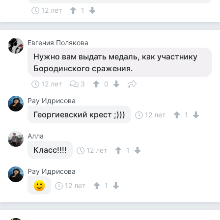
12 лет
1
Евгения Полякова
Нужно вам выдать медаль, как участнику
Бородинского сражения.
12 лет
3
0
Рау Идрисова
Георгиевский крест ;)))
12 лет
1
Алла
Класс!!!!
12 лет
1
Рау Идрисова
12 лет
1