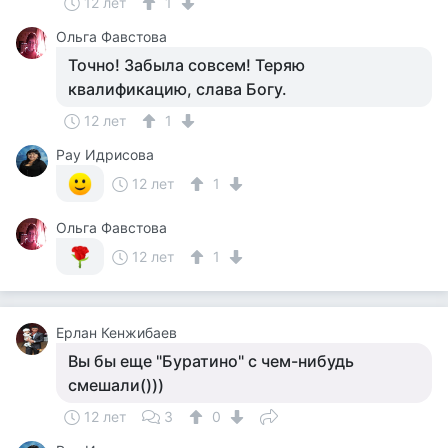
12 лет
1
Ольга Фавстова
Точно! Забыла совсем! Теряю
квалификацию, слава Богу.
12 лет
1
Рау Идрисова
12 лет
1
Ольга Фавстова
12 лет
1
Ерлан Кенжибаев
Вы бы еще "Буратино" с чем-нибудь
смешали()))
12 лет
3
0