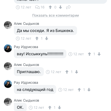
12 лет
16
0
Показать все комментарии
Алик Сыдыков
Да мы соседи. Я из Бишкека.
12 лет
1
Рау Идрисова
вау! Иссыккуль!!!!!!!!!!!!!
12 лет
1
Алик Сыдыков
Приглашаю.
12 лет
1
Рау Идрисова
на следующий год
12 лет
1
Алик Сыдыков
ОК.
12 лет
1