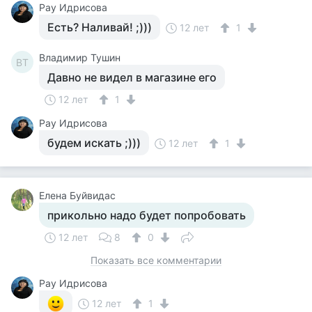
Рау Идрисова
Есть? Наливай! ;)))
12 лет
1
Владимир Тушин
ВТ
Давно не видел в магазине его
12 лет
1
Рау Идрисова
будем искать ;)))
12 лет
1
Елена Буйвидас
прикольно надо будет попробовать
12 лет
8
0
Показать все комментарии
Рау Идрисова
12 лет
1