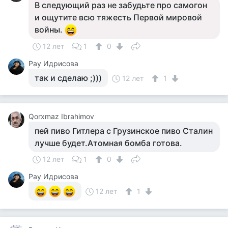
В следующий раз не забудьте про самогон
и ощутите всю тяжесть Первой мировой
войны.
12 лет
1
0
Рау Идрисова
так и сделаю ;)))
12 лет
1
Qorxmaz Ibrahimov
пей пиво Гитлера с Грузинское пиво Сталин
лучше будет.Атомная бомба готова.
12 лет
1
0
Рау Идрисова
12 лет
1