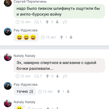
Сергей Перепечень
надо было пивком шлифануть ощутили бы
и англо-бурскую войну
12 лет
1
0
Рау Идрисова
12 лет
1
Nataly Nataly
Эх, наверно спиртное в магазине с одной
бочки разливали...
12 лет
7
0
Рау Идрисова
точно ;))
12 лет
1
Nataly Nataly
12 лет
1