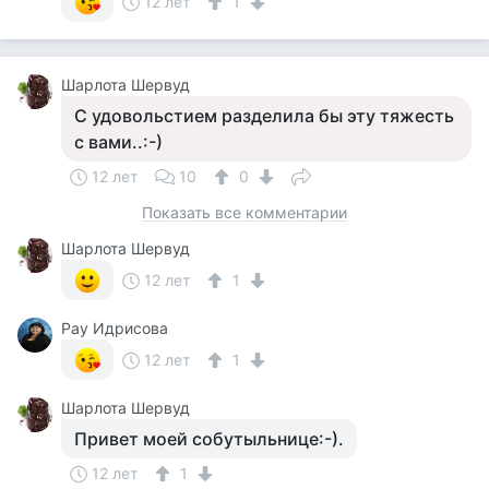
12 лет
1
Шарлота Шервуд
С удовольстием разделила бы эту тяжесть
с вами..:-)
12 лет
10
0
Показать все комментарии
Шарлота Шервуд
12 лет
1
Рау Идрисова
12 лет
1
Шарлота Шервуд
Привет моей собутыльнице:-).
12 лет
1