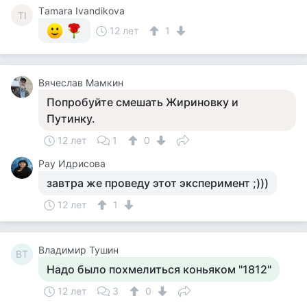
Тamara Ivandikova
ТI
12 лет
1
Вячеслав Мамкин
Попробуйте смешать Жириновку и
Путинку.
12 лет
1
0
Рау Идрисова
завтра же проведу этот эксперимент ;)))
12 лет
1
Владимир Тушин
ВТ
Надо было похмелиться коньяком "1812"
12 лет
3
0