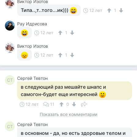
Виктор Изотов
Типа..,т..того...ик)))
12 лет
1
Рау Идрисова
12 лет
1
Виктор Изотов
12 лет
1
Сергей Тевтон
СТ
в следующий раз мешайте шнапс и
самогон-будет еще интересней
12 лет
11
0
Показать все комментарии
Сергей Тевтон
СТ
в основном - да, но есть здоровые телом и