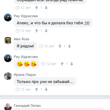
12 лет
1
Рау Идрисова
Алекс, и что бы я делала без тебя ;)))
12 лет
1
Аlex Ross
Я рядом!
12 лет
1
Рау Идрисова
12 лет
1
Ирина Ледок
Только про ухи не забывай...
12 лет
1
Геннадий Лепин