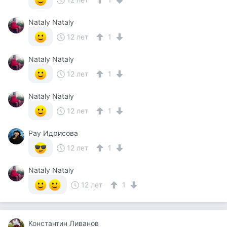
Nataly Nataly
12 лет
1
Nataly Nataly
12 лет
1
Nataly Nataly
12 лет
1
Рау Идрисова
12 лет
1
Nataly Nataly
12 лет
1
Константин Ливанов