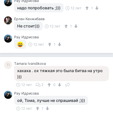
Рау Идрисова
надо попробовать ;)))
12 лет
1
Ерлан Кенжибаев
Не стоит)))
12 лет
1
Рау Идрисова
12 лет
1
Тamara Ivandikova
ТI
хахаха . ох тяжкая это была битва на утро
)))
12 лет
2
0
Рау Идрисова
ой, Тома, лучше не спрашивай ;)))
12 лет
1