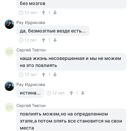
без мозгов
12 лет
1
Рау Идрисова
да, безмозглые везде есть...
12 лет
1
Сергей Тевтон
СТ
наша жизнь несовершенная и мы не можем
на это повлиять
12 лет
1
Рау Идрисова
истина...
12 лет
1
Сергей Тевтон
СТ
повлиять можем,но на определенном
этапе,а потом опять все становится на свои
места