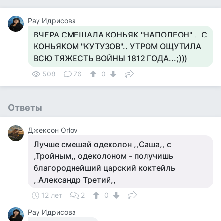
Рау Идрисова
ВЧЕРА СМЕШАЛА КОНЬЯК "НАПОЛЕОН"... С
КОНЬЯКОМ "КУТУЗОВ".. УТРОМ ОЩУТИЛА
ВСЮ ТЯЖЕСТЬ ВОЙНЫ 1812 ГОДА...;)))
508
76
0
Ответы
Джексон Orlov
Лучше смешай одеколон ,,Саша,, с
,Тройным,, одеколоном - получишь
благороднейший царский коктейль
,,Александр Третий,,
12 лет
2
0
Рау Идрисова