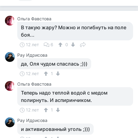
Ольга Фавстова
В такую жару? Можно и погибнуть на поле
боя...
12 лет
6
0
Рау Идрисова
да, Оля чудом спаслась ;)))
12 лет
1
Ольга Фавстова
Теперь надо теплой водой с медом
полирнуть. И аспиринчиком.
12 лет
1
Рау Идрисова
и активированный уголь ;)))