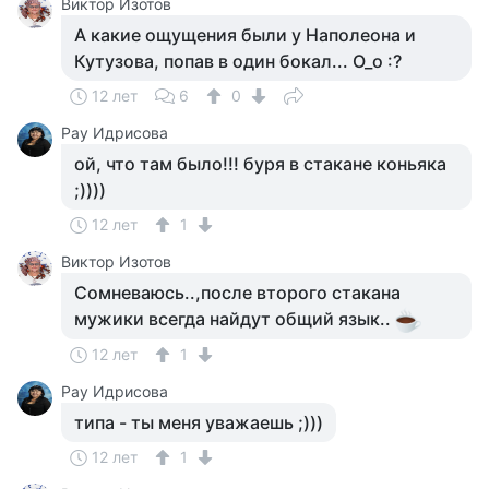
Виктор Изотов
А какие ощущения были у Наполеона и
Кутузова, попав в один бокал... O_o :?
12 лет
6
0
Рау Идрисова
ой, что там было!!! буря в стакане коньяка
;))))
12 лет
1
Виктор Изотов
Сомневаюсь..,после второго стакана
мужики всегда найдут общий язык..
12 лет
1
Рау Идрисова
типа - ты меня уважаешь ;)))
12 лет
1