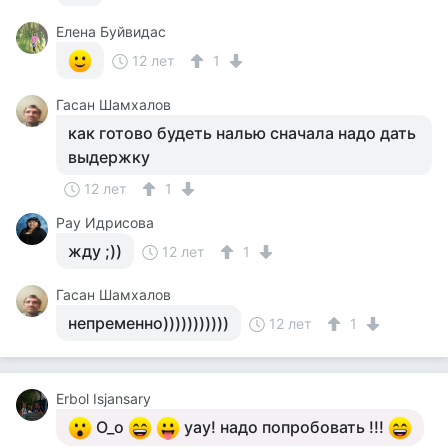
Елена Буйвидас
12 лет
1
Гасан Шамхалов
как готово будеть налью сначала надо дать
выдержку
12 лет
1
Рау Идрисова
жду ;))
12 лет
1
Гасан Шамхалов
непременно)))))))))))
12 лет
1
Еrbol Isjansary
O_o
уау! надо попробовать !!!