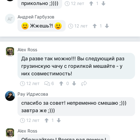
прикольно ;))))
12 лет
1
Андрей Гарбузов
АГ
Жжешь?!
12 лет
1
Аlex Ross
Да разве так можно!!! Вы следующий раз
грузинскую чачу с горилкой мешайте - у
них совместимость!
12 лет
6
0
Рау Идрисова
спасибо за совет! непременно смешаю ;)))
завтра же ;)))
12 лет
1
Аlex Ross
Обращайтесь! Всегда рад помочь!