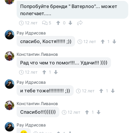
Попробуйте бренди " Ватерлоо"... может
полегчает.....
12 лет
5
0
Рау Идрисова
спасибо, Костя!!!!!! ;))
12 лет
1
Константин Ливанов
Рад что чем то помог!!!... Удачи!!! ))))
12 лет
1
Рау Идрисова
и тебе тоже!!!!!!!!!! ;))
12 лет
1
Константин Ливанов
Спасибо!!!))))))
12 лет
1
Рау Идрисова