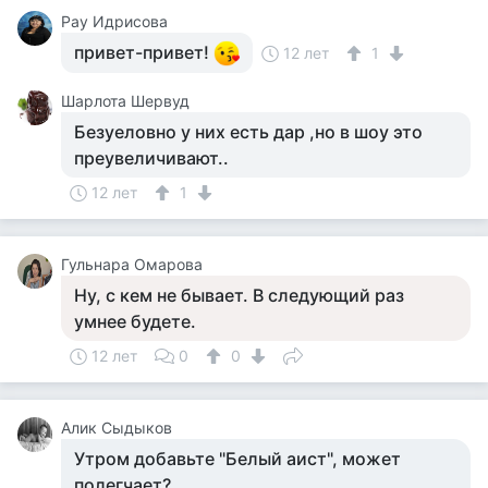
Рау Идрисова
привет-привет!
12 лет
1
Шарлота Шервуд
Безуеловно у них есть дар ,но в шоу это
преувеличивают..
12 лет
1
Гульнара Омарова
Ну, с кем не бывает. В следующий раз
умнее будете.
12 лет
0
0
Алик Сыдыков
Утром добавьте "Белый аист", может
полегчает?