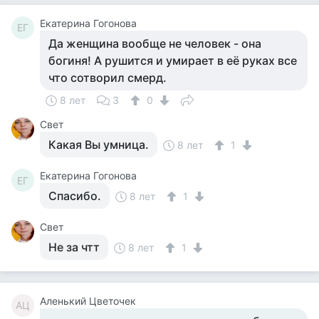
Екатерина Гогонова
ЕГ
Да женщина вообще не человек - она
богиня! А рушится и умирает в её руках все
что сотворил смерд.
8 лет
3
0
Свет
Какая Вы умница.
8 лет
1
Екатерина Гогонова
ЕГ
Спасибо.
8 лет
1
Свет
Не за чтт
8 лет
1
Аленький Цветочек
АЦ