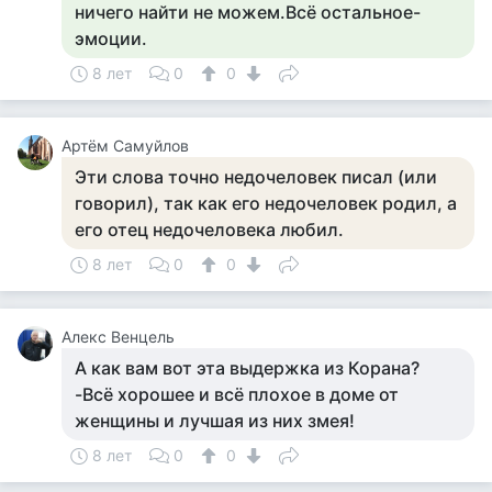
ничего найти не можем.Всё остальное-
эмоции.
8 лет
0
0
Артём Самуйлов
Эти слова точно недочеловек писал (или
говорил), так как его недочеловек родил, а
его отец недочеловека любил.
8 лет
0
0
Алекс Венцель
А как вам вот эта выдержка из Корана?
-Всё хорошее и всё плохое в доме от
женщины и лучшая из них змея!
8 лет
0
0