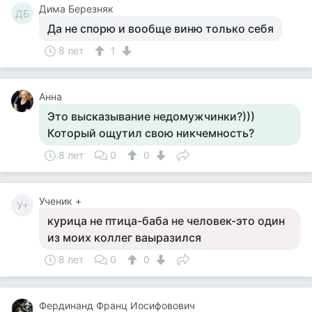
Дима Березняк
ДБ
Да не спорю и вообще виню только себя
8 лет
1
Анна
Это высказывание недомужчинки?)))
Который ощутил свою никчемность?
8 лет
0
0
Ученик +
У+
курица не птица-баба не человек-это один
из моих коллег ваыразился
8 лет
0
0
Фердинанд Франц Иосифовович