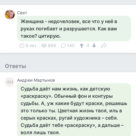
Свет
Женщина - недочеловек, все что у неё в
руках погибает и разрушается. Как вам
такое? цитирую.
8 лет
866
140
4
Ответы
Андреи Мартынов
АМ
Судьба даёт нам жизнь, как детскую
«раскраску». Обычный фон и контуры
судьбы. А, уж какие будут краски, решаешь
это только ты. Цветная жизнь твоя, иль в
серых красках, ругай художника – себя.
Судьба даёт тебе «раскраску», а дальше –
воля лишь твоя.