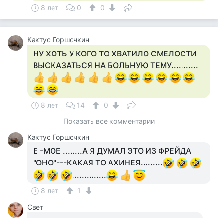
8 лет
0
0
Кактус Горшочкин
НУ ХОТЬ У КОГО ТО ХВАТИЛО СМЕЛОСТИ
ВЫСКАЗАТЬСЯ НА БОЛЬНУЮ ТЕМУ...........
8 лет
14
0
Показать все комментарии
Кактус Горшочкин
Е -МОЕ ........А Я ДУМАЛ ЭТО ИЗ ФРЕЙДА
"ОНО"---КАКАЯ ТО АХИНЕЯ.........
..............
8 лет
1
Свет