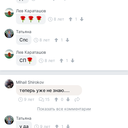
Лев Караташов
8 лет
1
Татьяна
Спс
8 лет
1
Лев Караташов
СП
8 лет
1
Mihail Shirokov
теперь уже не знаю....
9 лет
15
0
Показать все комментарии
Татьяна
у да
9 лет
1