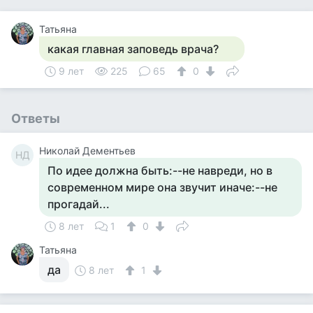
Татьяна
какая главная заповедь врача?
9 лет
225
65
0
Ответы
Николай Дементьев
НД
По идее должна быть:--не навреди, но в
современном мире она звучит иначе:--не
прогадай...
8 лет
1
0
Татьяна
да
8 лет
1