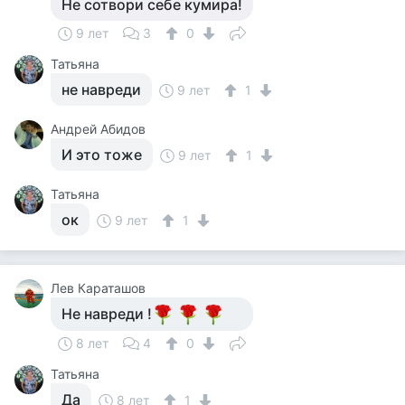
Не сотвори себе кумира!
9 лет
3
0
Татьяна
не навреди
9 лет
1
Андрей Абидов
И это тоже
9 лет
1
Татьяна
ок
9 лет
1
Лев Караташов
Не навреди !
8 лет
4
0
Татьяна
Да
8 лет
1