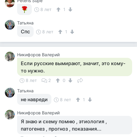
Peteris Supe
8 лет
1
Татьяна
Спс
8 лет
1
Никифоров Валерий
Если русские вымирают, значит, это кому-
то нужно.
8 лет
2
0
Татьяна
не навреди
8 лет
1
Никифоров Валерий
Я знаю и схему помню , этиология ,
патогенез , прогноз , показания...