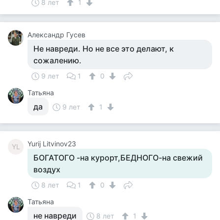
8 лет
1
Александр Гусев
Не навреди. Но не все это делают, к
сожалению.
9 лет
1
0
Татьяна
да
9 лет
1
Yurij Litvinov23
YL
БОГАТОГО -на курорт,БЕДНОГО-на свежий
воздух
8 лет
1
0
Татьяна
не навреди
8 лет
1