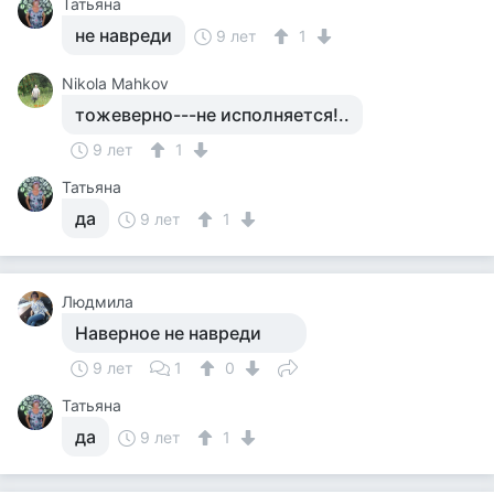
Татьяна
не навреди
9 лет
1
Nikola Mahkov
тожеверно---не исполняется!..
9 лет
1
Татьяна
да
9 лет
1
Людмила
Наверное не навреди
9 лет
1
0
Татьяна
да
9 лет
1