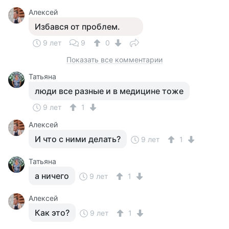
Алексей
Избався от проблем.
9 лет
9
0
Показать все комментарии
Татьяна
люди все разные и в медицине тоже
9 лет
1
Алексей
И что с ними делать?
9 лет
1
Татьяна
а ничего
9 лет
1
Алексей
Как это?
9 лет
1