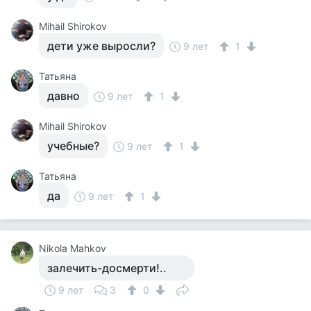
Mihail Shirokov
дети уже выросли?
9 лет
1
Татьяна
давно
9 лет
1
Mihail Shirokov
учебные?
9 лет
1
Татьяна
да
9 лет
1
Nikola Mahkov
залечить-досмерти!..
9 лет
3
0