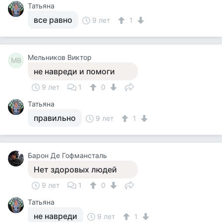
Татьяна
все равно
9 лет
1
Мельников Виктор
МВ
не навреди и помоги
9 лет
1
0
Татьяна
правильно
9 лет
1
Барон Де Гофмансталь
Нет здоровых людей
9 лет
1
0
Татьяна
не навреди
9 лет
1