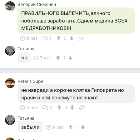
Валерий Симонян
ПРАВИЛЬНОГО ВЫЛЕЧИТЬ,алчного
побольше заработать.Сднём медика ВСЕХ
МЕДРАБОТНИКОВ!!!
9 лет
1
0
Татьяна
ок
9 лет
1
Peteris Supe
не навреди а короче клятва Гипократа но
врачи о ней почемуто не знают
9 лет
3
0
Татьяна
забыли
9 лет
1