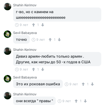
Shahin Kerimov
г-во, но с камнем на
шееееееееееееееееееееее
9 лет
1
Sevil Babayeva
точно
9 лет
1
Shahin Kerimov
Девиз армян-любить только армян .
Другие, как негры до 50 -х годов в США
9 лет
1
Sevil Babayeva
Это их роковая ошибка
9 лет
1
Shahin Kerimov
они всегда " правы "
9 лет
1