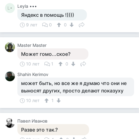
Leyla •••
L•
Яндекс в помощь !))))
9 лет
0
0
Master Master
Может гомо...ское?
10 лет
1
0
Shahin Kerimov
может быть, но все же я думаю что они не
выносят других, просто делают показуху
10 лет
1
Павел Иванов
Разве это так.?