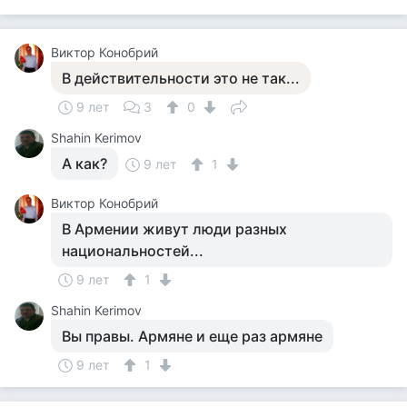
Виктор Конобрий
В действительности это не так...
9 лет
3
0
Shahin Kerimov
А как?
9 лет
1
Виктор Конобрий
В Армении живут люди разных
национальностей...
9 лет
1
Shahin Kerimov
Вы правы. Армяне и еще раз армяне
9 лет
1