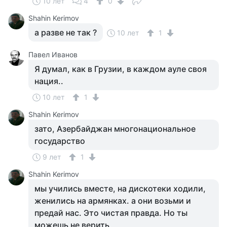
10 лет
4
0
Shahin Kerimov
а разве не так ?
10 лет
1
Павел Иванов
Я думал, как в Грузии, в каждом ауле своя
нация..
10 лет
1
Shahin Kerimov
зато, Азербайджан многонациональное
государство
9 лет
1
Shahin Kerimov
мы учились вместе, на дискотеки ходили,
женились на армянках. а они возьми и
предай нас. Это чистая правда. Но ты
можешь не верить