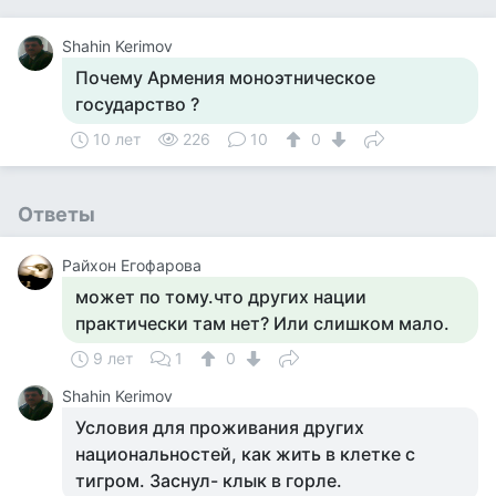
Shahin Kerimov
Почему Армения моноэтническое
государство ?
10 лет
226
10
0
Ответы
Райхон Егофарова
может по тому.что других нации
практически там нет? Или слишком мало.
9 лет
1
0
Shahin Kerimov
Условия для проживания других
национальностей, как жить в клетке с
тигром. Заснул- клык в горле.