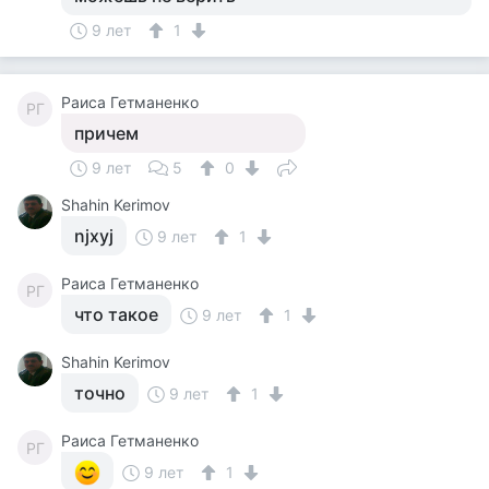
9 лет
1
Раиса Гетманенко
РГ
причем
9 лет
5
0
Shahin Kerimov
njxyj
9 лет
1
Раиса Гетманенко
РГ
что такое
9 лет
1
Shahin Kerimov
точно
9 лет
1
Раиса Гетманенко
РГ
9 лет
1