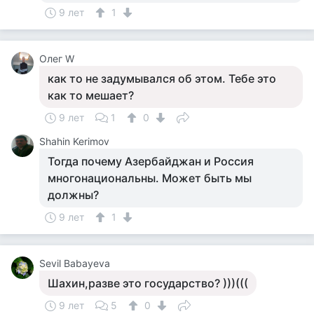
9 лет
1
Олег W
как то не задумывался об этом. Тебе это
как то мешает?
9 лет
1
0
Shahin Kerimov
Тогда почему Азербайджан и Россия
многонациональны. Может быть мы
должны?
9 лет
1
Sevil Babayeva
Шахин,разве это государство? )))(((
9 лет
5
0