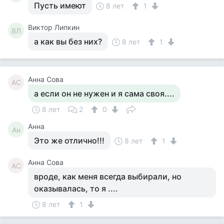
Пусть имеют
8 лет
1
Виктор Липкин
ВЛ
а как вы без них?
8 лет
1
Анна Сова
АС
а если он не нужен и я сама своя....
8 лет
2
0
Анна
Ан
Это же отлично!!!
8 лет
1
Анна Сова
АС
вроде, как меня всегда выбирали, но
оказывалась, то я ....
8 лет
1