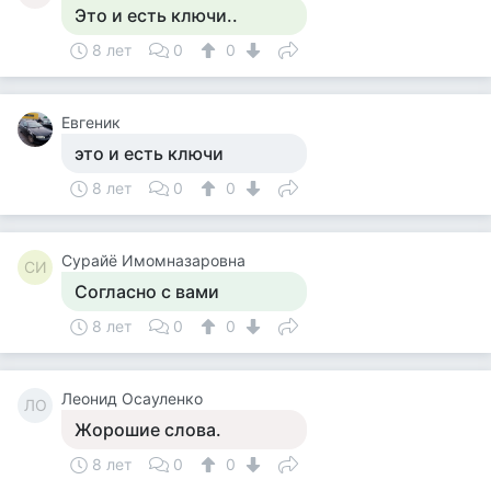
Это и есть ключи..
8 лет
0
0
Евгеник
это и есть ключи
8 лет
0
0
Сурайё Имомназаровна
СИ
Согласно с вами
8 лет
0
0
Леонид Осауленко
ЛО
Жорошие слова.
8 лет
0
0