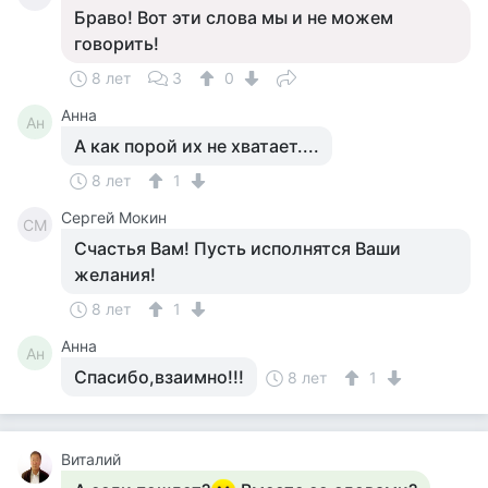
Браво! Вот эти слова мы и не можем
говорить!
8 лет
3
0
Анна
Ан
А как порой их не хватает....
8 лет
1
Сергей Мокин
СМ
Счастья Вам! Пусть исполнятся Ваши
желания!
8 лет
1
Анна
Ан
Спасибо,взаимно!!!
8 лет
1
Виталий