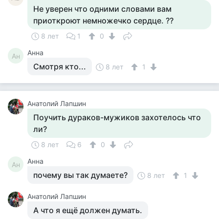
Не уверен что одними словами вам
приоткроют немножечко сердце. ??
8 лет
1
0
Анна
Ан
Смотря кто...
8 лет
1
Анатолий Лапшин
Поучить дураков-мужиков захотелось что
ли?
8 лет
6
0
Анна
Ан
почему вы так думаете?
8 лет
1
Анатолий Лапшин
А что я ещё должен думать.