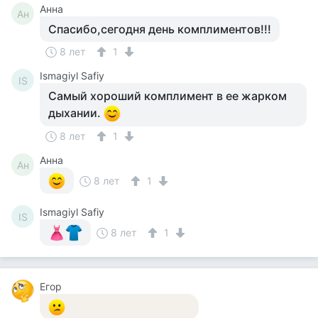
Анна
Ан
Спасибо,сегодня день комплиментов!!!
8 лет
1
Ismagiyl Safiy
IS
Самый хороший комплимент в ее жарком
дыхании.
8 лет
1
Анна
Ан
8 лет
1
Ismagiyl Safiy
IS
8 лет
1
Егор