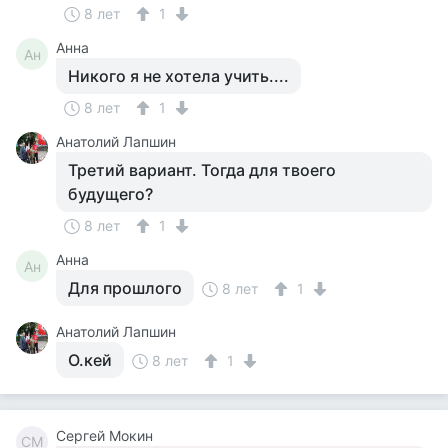
8 лет
1
Анна
Ан
Никого я не хотела учить....
8 лет
1
Анатолий Лапшин
Третий вариант. Тогда для твоего
будущего?
8 лет
1
Анна
Ан
Для прошлого
8 лет
1
Анатолий Лапшин
О.кей
8 лет
1
Сергей Мокин
СМ