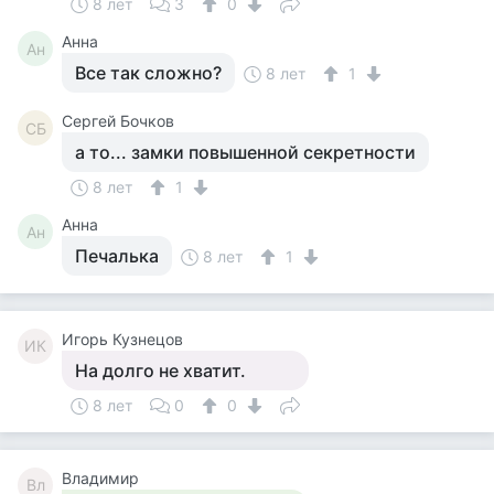
8 лет
3
0
Анна
Ан
Все так сложно?
8 лет
1
Сергей Бочков
СБ
а то... замки повышенной секретности
8 лет
1
Анна
Ан
Печалька
8 лет
1
Игорь Кузнецов
ИК
На долго не хватит.
8 лет
0
0
Владимир
Вл