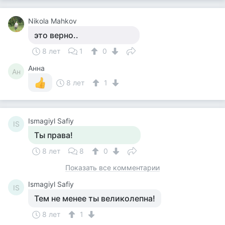
Nikola Mahkov
это верно..
8 лет
1
0
Анна
Ан
8 лет
1
Ismagiyl Safiy
IS
Ты права!
8 лет
8
0
Показать все комментарии
Ismagiyl Safiy
IS
Тем не менее ты великолепна!
8 лет
1