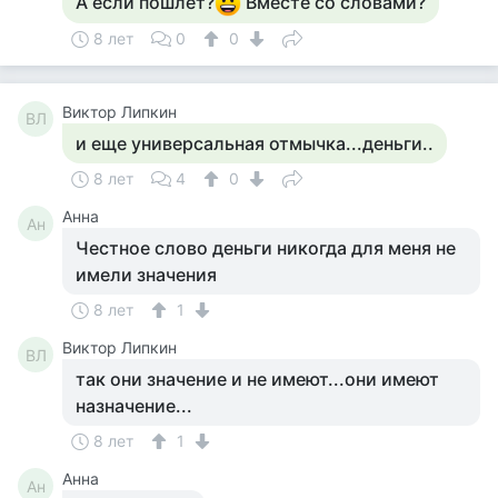
А если пошлет?
Вместе со словами?
8 лет
0
0
Виктор Липкин
ВЛ
и еще универсальная отмычка...деньги..
8 лет
4
0
Анна
Ан
Честное слово деньги никогда для меня не
имели значения
8 лет
1
Виктор Липкин
ВЛ
так они значение и не имеют...они имеют
назначение...
8 лет
1
Анна
Ан