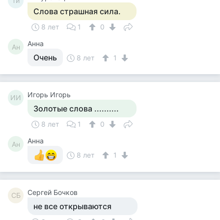
Ти
Слова страшная сила.
8 лет
1
0
Анна
Ан
Очень
8 лет
1
Игорь Игорь
ИИ
Золотые слова ..........
8 лет
1
0
Анна
Ан
8 лет
1
Сергей Бочков
СБ
не все открываются