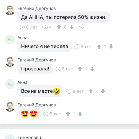
Евгений Дергунов
Да АННА, ты потеряла 50% жизни.
8 лет
4
0
Анна
Ан
Ничего я не теряла
8 лет
1
Евгений Дергунов
Прозевала!
8 лет
1
Анна
Ан
Все на месте
8 лет
1
Евгений Дергунов
8 лет
1
Тимуровец