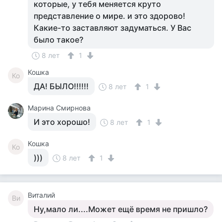
которые, у тебя меняется круто
представление о мире. и это здорово!
Какие-то заставляют задуматься. У Вас
было такое?
8 лет
1
Кошка
Ко
ДА! БЫЛО!!!!!!
8 лет
1
Марина Смирнова
И это хорошо!
8 лет
1
Кошка
Ко
)))
8 лет
1
Виталий
Ви
Ну,мало ли....Может ещё время не пришло?