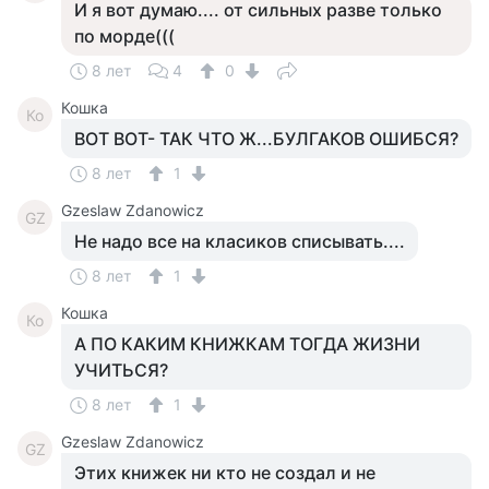
И я вот думаю.... от сильных разве только
по морде(((
8 лет
4
0
Кошка
Ко
ВОТ ВОТ- ТАК ЧТО Ж...БУЛГАКОВ ОШИБСЯ?
8 лет
1
Gzeslaw Zdanowicz
GZ
Не надо все на класиков списывать....
8 лет
1
Кошка
Ко
А ПО КАКИМ КНИЖКАМ ТОГДА ЖИЗНИ
УЧИТЬСЯ?
8 лет
1
Gzeslaw Zdanowicz
GZ
Этих книжек ни кто не создал и не