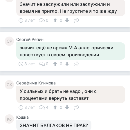
Значит не заслужили или заслужили и
время не пригло. Не грустите я то же жду
8 лет
0
0
Сергей Репин
СР
значит ещё не время М.А аллегорически
повествует в своем произведении
8 лет
0
0
Серафима Климова
СК
У сильных и брать не надо , они с
процентами вернуть заставят
8 лет
4
0
Кошка
Ко
ЗНАЧИТ БУЛГАКОВ НЕ ПРАВ?