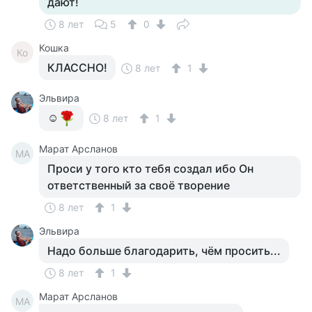
дают!
8 лет
5
0
Кошка
Ко
КЛАССНО!
8 лет
1
Эльвира
☺
8 лет
1
Марат Арсланов
МА
Проси у того кто тебя создал ибо Он
ответственный за своё творение
8 лет
1
Эльвира
Надо больше благодарить, чём просить...
8 лет
1
Марат Арсланов
МА