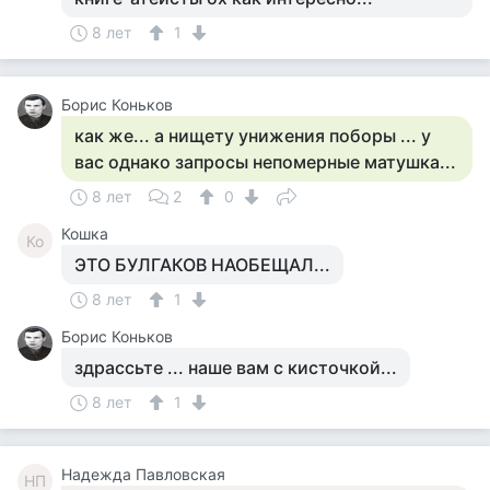
8 лет
1
Борис Коньков
как же... а нищету унижения поборы ... у
вас однако запросы непомерные матушка...
8 лет
2
0
Кошка
Ко
ЭТО БУЛГАКОВ НАОБЕЩАЛ...
8 лет
1
Борис Коньков
здрассьте ... наше вам с кисточкой...
8 лет
1
Надежда Павловская
НП