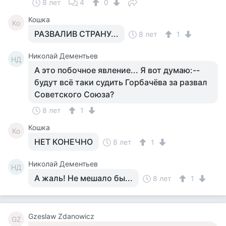
8 лет
4
0
Кошка
Ко
РАЗВАЛИВ СТРАНУ...
8 лет
1
Николай Дементьев
НД
А это побочное явление... Я вот думаю:--
будут всё таки судить Горбачёва за развал
Советского Союза?
8 лет
1
Кошка
Ко
НЕТ КОНЕЧНО
8 лет
1
Николай Дементьев
НД
А жаль! Не мешало бы...
8 лет
1
Gzeslaw Zdanowicz
GZ