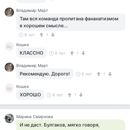
Владимир Март
Там вся команда пропитана фананатизмом
в хорошем смысле...
8 лет
1
Кошка
Ко
КЛАССНО
8 лет
1
Владимир Март
Рекомендую. Дорого!
8 лет
1
Кошка
Ко
ХОРОШО
8 лет
1
Марина Смирнова
И не даст. Булгаков, мягко говоря,