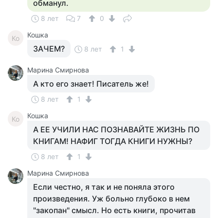
обманул.
8 лет
7
0
Кошка
Ко
ЗАЧЕМ?
8 лет
1
Марина Смирнова
А кто его знает! Писатель же!
8 лет
1
Кошка
Ко
А ЕЕ УЧИЛИ НАС ПОЗНАВАЙТЕ ЖИЗНЬ ПО
КНИГАМ! НАФИГ ТОГДА КНИГИ НУЖНЫ?
8 лет
1
Марина Смирнова
Если честно, я так и не поняла этого
произведения. Уж больно глубоко в нем
"закопан" смысл. Но есть книги, прочитав