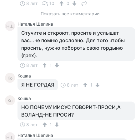
8 лет
10
0
Показать все комментарии
Наталья Щепина
НЩ
Стучите и откроют, просите и услышат
вас...не помню дословно. Для того чтобы
просить, нужно побороть свою гордыню
(грех).
8 лет
1
Кошка
Ко
Я НЕ ГОРДАЯ
8 лет
1
Кошка
Ко
НО ПОЧЕМУ ИИСУС ГОВОРИТ-ПРОСИ,А
ВОЛАНД-НЕ ПРОСИ?
8 лет
1
Наталья Щепина
НЩ