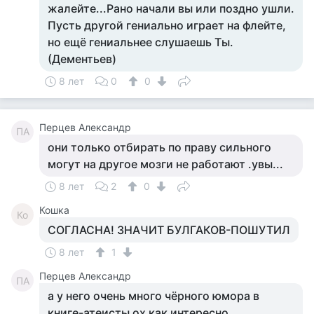
жалейте...Рано начали вы или поздно ушли.
Пусть другой гениально играет на флейте,
но ещё гениальнее слушаешь Ты.
(Дементьев)
8 лет
0
0
Перцев Александр
ПА
они только отбирать по праву сильного
могут на другое мозги не работают .увы...
8 лет
2
0
Кошка
Ко
СОГЛАСНА! ЗНАЧИТ БУЛГАКОВ-ПОШУТИЛ
8 лет
1
Перцев Александр
ПА
а у него очень много чёрного юмора в
книге-атеисты ох как интересно...