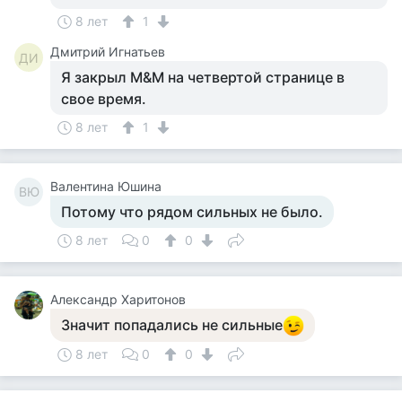
8 лет
1
Дмитрий Игнатьев
ДИ
Я закрыл М&М на четвертой странице в
свое время.
8 лет
1
Валентина Юшина
ВЮ
Потому что рядом сильных не было.
8 лет
0
0
Александр Харитонов
Значит попадались не сильные
8 лет
0
0