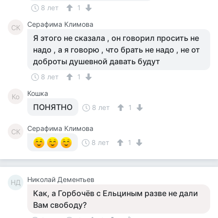
8 лет
1
Серафима Климова
СК
Я этого не сказала , он говорил просить не
надо , а я говорю , что брать не надо , не от
доброты душевной давать будут
8 лет
1
Кошка
Ко
ПОНЯТНО
8 лет
1
Серафима Климова
СК
8 лет
1
Николай Дементьев
НД
Как, а Горбочёв с Ельциным разве не дали
Вам свободу?