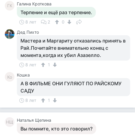
Галина Кроткова
ГК
Терпение и ещё раз терпение.
8 лет
2
0
Дед Пихто
Мастера и Маргариту отказались принять в
Рай.Почитайте внимательно конец с
момента,когда их убил Азазелло.
8 лет
1
Кошка
Ко
А В ФИЛЬМЕ ОНИ ГУЛЯЮТ ПО РАЙСКОМУ
САДУ
8 лет
1
Наталья Щепина
НЩ
Вы помните, кто это говорил?