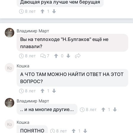
Дающая рука лучше чем берущая
8 лет
1
Владимир Март
Вы на теплоходе "Н.Булгаков" ещё не
плавали?
8 лет
7
0
Кошка
Ко
А ЧТО ТАМ МОЖНО НАЙТИ ОТВЕТ НА ЭТОТ
ВОПРОС?
8 лет
1
Владимир Март
.. и на многие другие...
8 лет
1
Кошка
Ко
ПОНЯТНО
8 лет
1