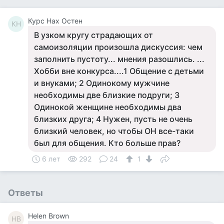
Курс Нах Остен
КН
В узком кругу страдающих от
самоизоляции произошла дискуссия: чем
заполнить пустоту... мнения разошлись. ...
Хобби вне конкурса....1 Общение с детьми
и внуками; 2 Одинокому мужчине
необходимы две близкие подруги; 3
Одинокой женщине необходимы два
близких друга; 4 Нужен, пусть не очень
близкий человек, но чтобы ОН все-таки
был для общения. Кто больше прав?
6 лет
292
24
1
Ответы
Helen Brown
HB