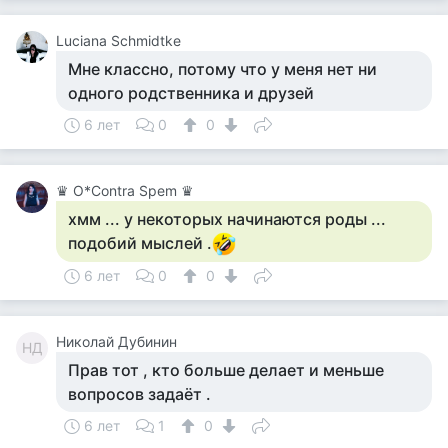
Luciana Schmidtke
Мне классно, потому что у меня нет ни
одного родственника и друзей
6 лет
0
0
♛ О*Contra Spem ♛
хмм ... у некоторых начинаются роды ...
подобий мыслей .
6 лет
0
0
Николай Дубинин
НД
Прав тот , кто больше делает и меньше
вопросов задаёт .
6 лет
1
0