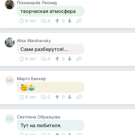
Пономарёв Леонид
творческая атмосфера
6 лет
0
0
Alisa Warshavsky
Сами разберутся!...
6 лет
0
0
Mарго Беккер
MБ
6 лет
0
0
Светлана Образцова
СО
Тут на любителя.
6 лет
0
0