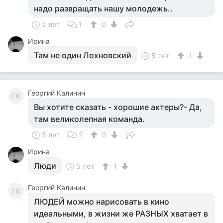
надо развращать нашу молодежь..
5 лет
1
0
Ирина
Там не один Лохновский
5 лет
1
Георгий Калинин
ГК
Вы хотите сказать - хорошие актеры?- Да,
там великолепная команда.
5 лет
2
0
Ирина
Люди
5 лет
1
Георгий Калинин
ГК
ЛЮДЕЙ можно нарисовать в кино
идеальными, в жизни же РАЗНЫХ хватает в