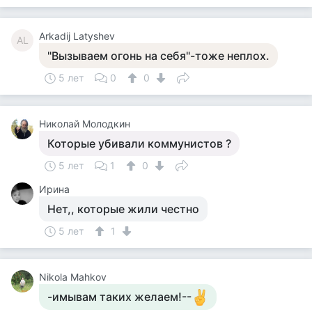
Arkadij Latyshev
AL
"Вызываем огонь на себя"-тоже неплох.
5 лет
0
0
Николай Молодкин
Которые убивали коммунистов ?
5 лет
1
0
Ирина
Нет,, которые жили честно
5 лет
1
Nikola Mahkov
-имывам таких желаем!--