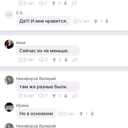
5 лет
1
0
С К.
СК
Да!!! И мне нравится.
5 лет
1
Анна
Сейчас их не меньше.
5 лет
0
0
Никифоров Валерий
там же разные были.
5 лет
7
0
Ирина
Но в основном
5 лет
1
Никифоров Валерий