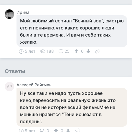
Ирина
Мой любимый сериал "Вечный зов", смотрю
его и понимаю,что какие хорошие люди
были в те времена. И вам и себе таких
желаю.
5 лет
188
25
0
Ответы
Алексей Райтман
АР
Ну все таки не надо пусть хорошее
кино,переносить на реальную жизнь,это
все таки не исторический фильм.Мне не
меньше нравится "Тени исчезают в
полдень".
5 лет
0
0