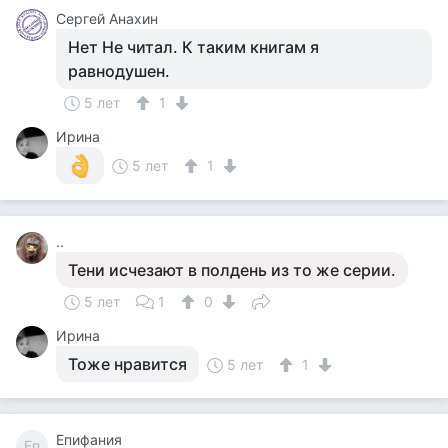
Сергей Анахин
Нет Не читал. К таким книгам я
равнодушен.
5 лет
1
Ирина
5 лет
1
..
Тени исчезают в полдень из то же серии.
5 лет
1
0
Ирина
Тоже нравится
5 лет
1
Епифания
Еп