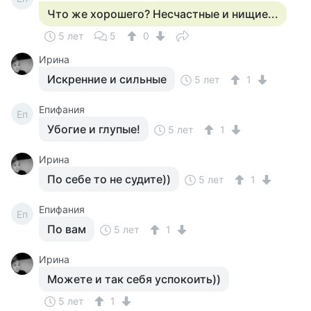
Что же хорошего? Несчастные и нищие...
5 лет
5
0
Ирина
Искренние и сильные
5 лет
1
Епифания
Еп
Убогие и глупые!
5 лет
1
Ирина
По себе то не судите))
5 лет
1
Епифания
Еп
По вам
5 лет
1
Ирина
Можете и так себя успокоить))
5 лет
1