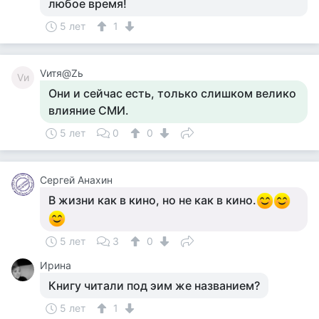
любое время!
5 лет
1
Vитя@Zь
Vи
Они и сейчас есть, только слишком велико
влияние СМИ.
5 лет
0
0
Сергей Анахин
В жизни как в кино, но не как в кино.
5 лет
3
0
Ирина
Книгу читали под эим же названием?
5 лет
1