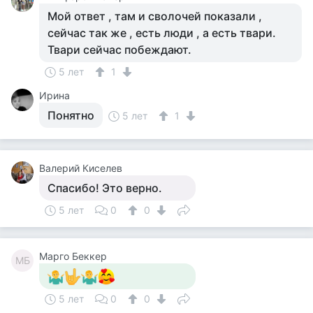
Мой ответ , там и сволочей показали ,
сейчас так же , есть люди , а есть твари.
Твари сейчас побеждают.
5 лет
1
Ирина
Понятно
5 лет
1
Валерий Киселев
Спасибо! Это верно.
5 лет
0
0
Марго Беккер
МБ
5 лет
0
0