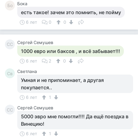
Бока
Бо
есть такое! зачем это помнить, не пойму
6 лет
0
0
Сергей Семушев
СС
1000 евро или баксов , и всё забывает!!!
6 лет
2
0
Светлана
Св
Умная и не припоминает, а другая
покупается..
6 лет
1
Сергей Семушев
СС
5000 эвро мне помогли!!!! Да ещё поездка в
Винецию!
6 лет
1