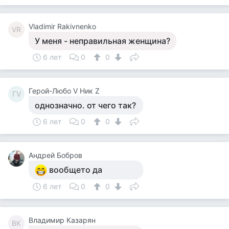
Vladimir Rakivnenko
VR
У меня - неправильная женщина?
6 лет
0
0
Герой-Любо V Ник Z
ГV
однозначно. от чего так?
6 лет
0
0
Андрей Бобров
вообщето да
6 лет
0
0
Владимир Казарян
ВК