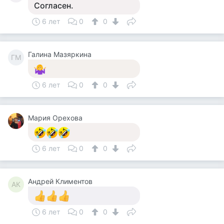
Согласен.
6 лет
0
0
Галина Мазяркина
ГМ
6 лет
0
0
Мария Орехова
6 лет
0
0
Андрей Климентов
АК
6 лет
0
0