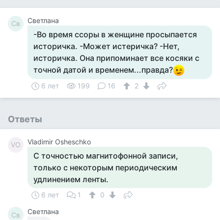
Светлана
Св
-Во время ссоры в женщине просыпается
историчка. -Может истеричка? -Нет,
историчка. Она припоминает все косяки с
точной датой и временем...правда?
6 лет
199
16
2
Ответы
Vladimir Osheschko
VO
С точностью магнитофонной записи,
только с некоторым периодическим
удлинением ленты.
6 лет
1
0
Светлана
Св