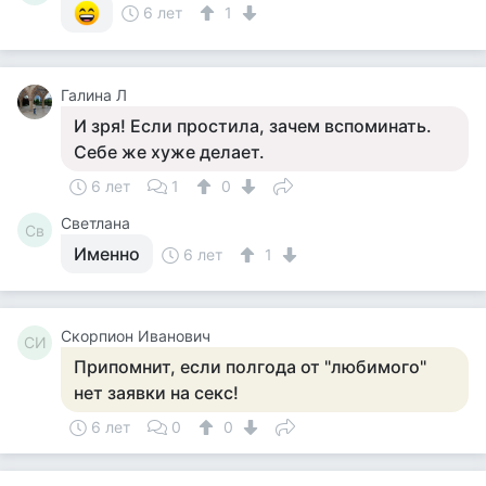
6 лет
1
Галина Л
И зря! Если простила, зачем вспоминать.
Себе же хуже делает.
6 лет
1
0
Светлана
Св
Именно
6 лет
1
Скорпион Иванович
СИ
Припомнит, если полгода от "любимого"
нет заявки на секс!
6 лет
0
0