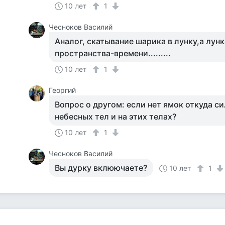
10 лет
1
Чесноков Василий
Аналог, скатывание шарика в лунку,а лунк
пространства-времени.........
10 лет
1
Георгий
Вопрос о другом: если нет ямок откуда с
небесных тел и на этих телах?
10 лет
1
Чесноков Василий
Вы дурку вклюючаете?
10 лет
1