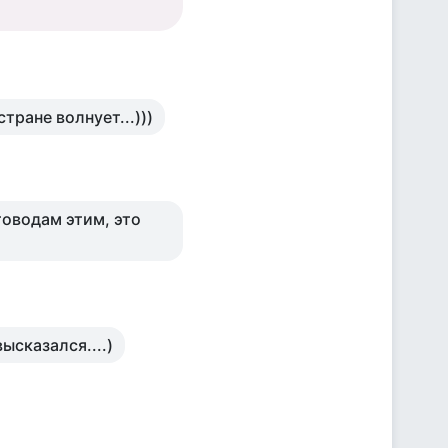
тране волнует...)))
етоводам этим, это
ысказался....)