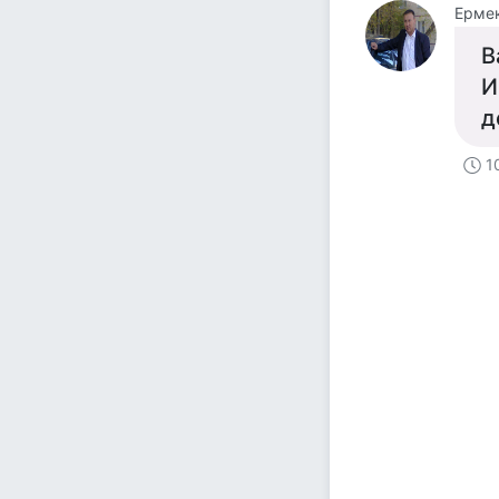
Ерме
В
И
д
1