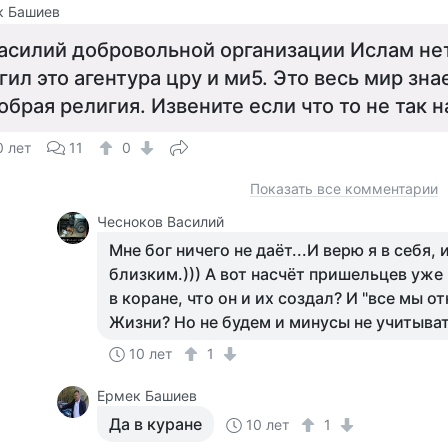
к Башиев
асилий добровольной организации Ислам не
гил это агентура цру и ми5. Это весь мир зна
обрая религия. Извените если что то не так 
0 лет
11
0
Показать все комментарии
Чесноков Василий
Мне бог ничего не даёт...И верю я в себя,
близким.))) А вот насчёт пришельцев уже 
в коране, что он и их создал? И "все мы о
Жизни? Но не будем и минусы не учитыват
10 лет
1
Ермек Башиев
Да в куране
10 лет
1