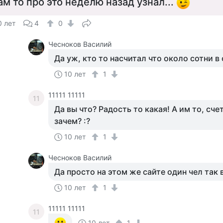
ам то про это неделю назад узнал...
0 лет
4
0
Чесноков Василий
Да уж, кто то насчитал что около сотни в с
10 лет
1
11111 11111
11
Да вы что? Радость то какая! А им то, сч
зачем? :?
10 лет
1
Чесноков Василий
Да просто на этом же сайте один чел так в
10 лет
1
11111 11111
11
10 лет
1