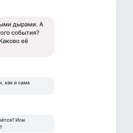
ыми дырами. А
того события?
Каково её
, как и сама
рётся? Или
?