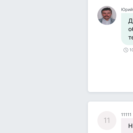
Юрий
Д
о
т
1
11111
11
Н