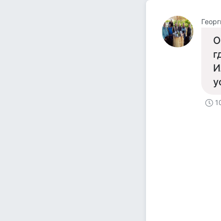
Георг
О
г
И
у
1