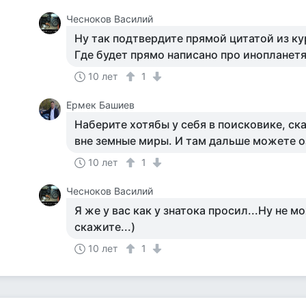
Чесноков Василий
Ну так подтвердите прямой цитатой из ку
Где будет прямо написано про инопланетя
10 лет
1
Ермек Башиев
Наберите хотябы у себя в поисковике, ска
вне земные миры. И там дальше можете 
10 лет
1
Чесноков Василий
Я же у вас как у знатока просил...Ну не м
скажите...)
10 лет
1