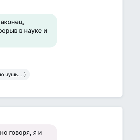
наконец,
орыв в науке и
ю чушь....)
но говоря, я и