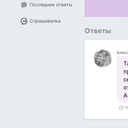
Последние ответы
Спрашивалка
Ответы
Алекс
Т
п
с
о
А
1