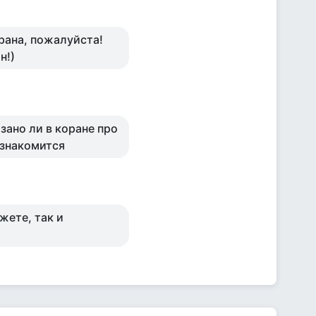
рана, пожалуйста!
н!)
зано ли в коране про
ознакомится
ожете, так и