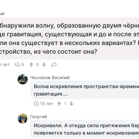
ий
бнаружили волну, образованную двумя чёрн
де гравитация, существующая и до и после э
ли она существует в нескольких вариантах? 
стройство, из чего состоит она?
0 лет
5
0
Чесноков Василий
Волна искривления пространства-времени
гравитация....
10 лет
1
Георгий
Искривили. А откуда сила притяжения бе
появляется только в момент искривления