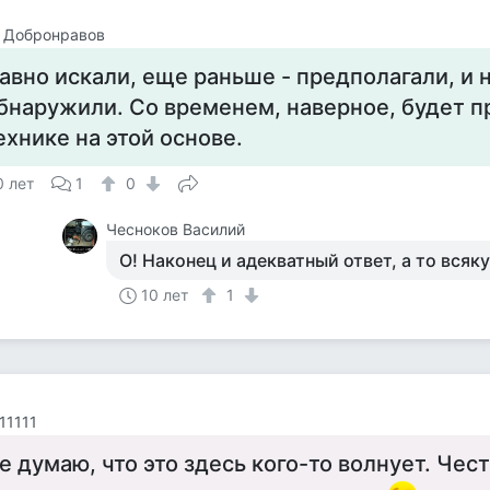
 Добронравов
авно искали, еще раньше - предполагали, и 
бнаружили. Со временем, наверное, будет пр
ехнике на этой основе.
0 лет
1
0
Чесноков Василий
О! Наконец и адекватный ответ, а то всяку
10 лет
1
 11111
е думаю, что это здесь кого-то волнует. Чест