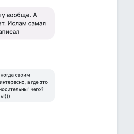
ту вообще. А
ет. Ислам самая
написал
 иногда своим
интересно, а где это
тносительны" чего?
ь!)))