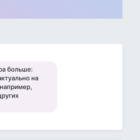
ара больше:
актуально на
 например,
других