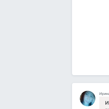
Ирин
И