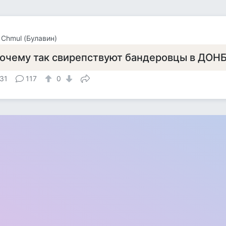
r Chmul (Булавин)
очему так свирепствуют бандеровцы в ДОН
31
117
0