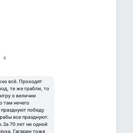
1
жно всё. Проходят
род, те же грабли, то
нтру о величии
о там нечего
и празднуют победу
рабы все празднуют.
.За 70 лет ни одной
зуха. Гагарин тоже