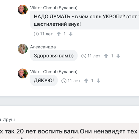
Viktor Chmul (Булавин)
НАДО ДУМАТЬ - в чём соль УКРОПа? этот 
шестилетний внук!
11 лет
1
Александра
Здоровья вам)))
11 лет
1
Viktor Chmul (Булавин)
ДЯКУЮ!
11 лет
1
а Ируш
х так 20 лет воспитывали.Они ненавидят тех 