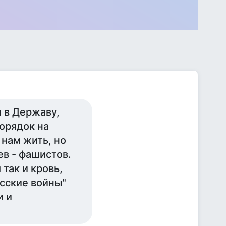
м в Державу,
орядок на
 нам жить, но
ев - фашистов.
так и кровь,
усские войны"
и и