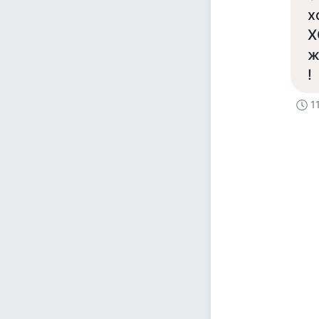
х
Х
ж
!
1