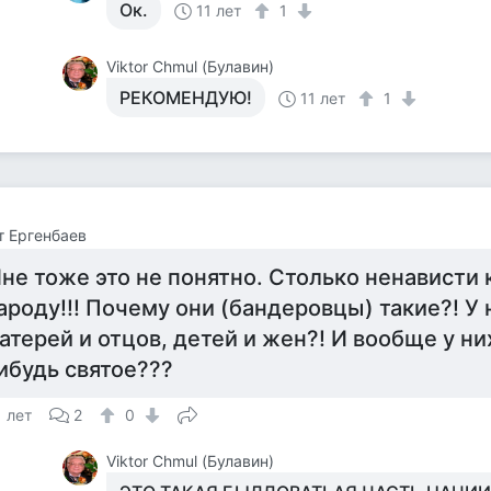
Ок.
11 лет
1
Viktor Chmul (Булавин)
РЕКОМЕНДУЮ!
11 лет
1
т Ергенбаев
не тоже это не понятно. Столько ненависти 
ароду!!! Почему они (бандеровцы) такие?! У н
атерей и отцов, детей и жен?! И вообще у ни
ибудь святое???
1 лет
2
0
Viktor Chmul (Булавин)