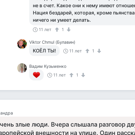
не в счет. Какое они к нему имеют отноше
Нация бездарей, которая, кроме пьянства
ничего ни умеет делать.
11 лет
1
Viktor Chmul (Булавин)
КОЁЛ ТЫ!
11 лет
1
Вадим Кузьменко
11 лет
1
сандра
чень злые люди. Вчера слышала разговор д
вропейской внешности на улице. Один расск