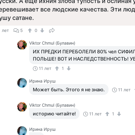
усски. А еще ихния злоба тупость и ослиная
еревешивает все людские качества. Эти лю
ушу сатане.
1 лет
5
0
Viktor Chmul (Булавин)
ИХ ПРЕДКИ ПЕРЕБОЛЕЛИ 80% чел СИФИ
ПОЛЬШЕ! ВОТ И НАСЛЕДСТВЕННОСТЬ! 
11 лет
1
Ирина Ируш
Может быть. Этого я не знаю.
11 лет
Viktor Chmul (Булавин)
историю читайте!
11 лет
1
Ирина Ируш