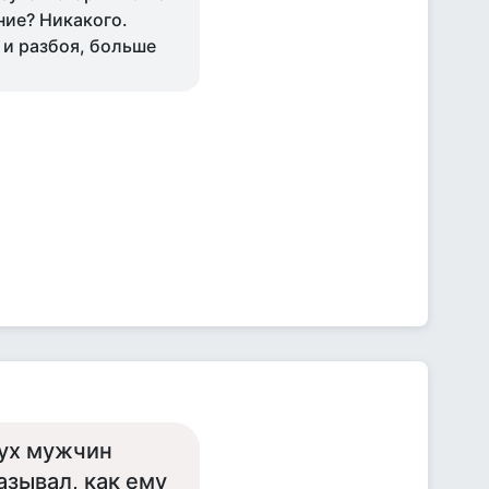
ние? Никакого.
 и разбоя, больше
вух мужчин
азывал, как ему