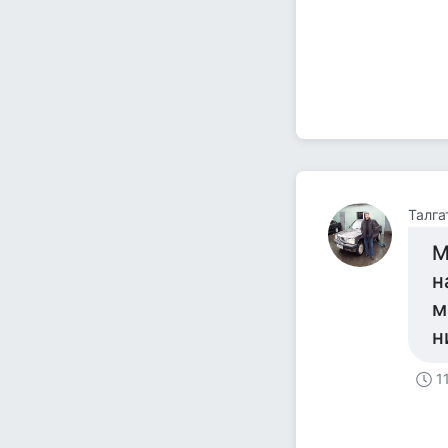
Талга
М
н
м
н
1