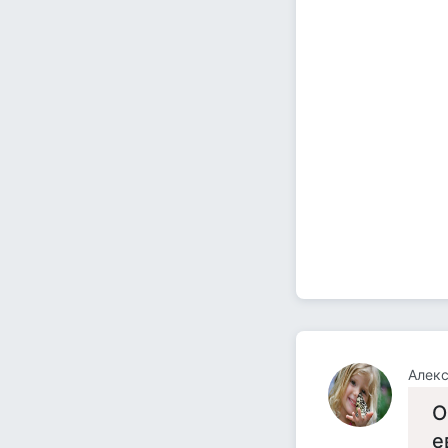
Алек
О
е