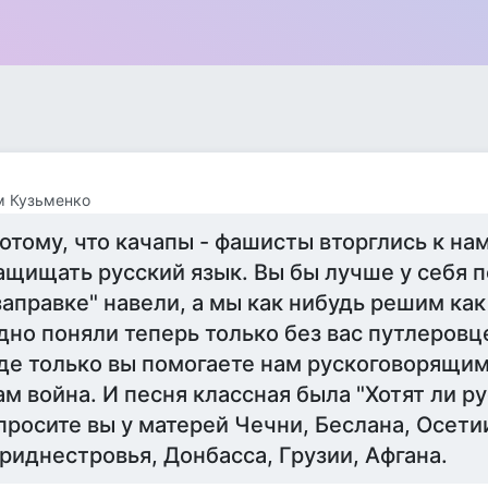
м Кузьменко
отому, что качапы - фашисты вторглись к на
ащищать русский язык. Вы бы лучше у себя п
заправке" навели, а мы как нибудь решим как
дно поняли теперь только без вас путлеровц
де только вы помогаете нам рускоговорящим 
ам война. И песня классная была "Хотят ли р
просите вы у матерей Чечни, Беслана, Осети
риднестровья, Донбасса, Грузии, Афгана.