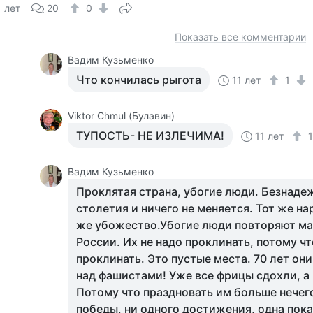
1 лет
20
0
Показать все комментарии
Вадим Кузьменко
Что кончилась рыгота
11 лет
1
Viktor Chmul (Булавин)
ТУПОСТЬ- НЕ ИЗЛЕЧИМА!
11 лет
Вадим Кузьменко
Проклятая страна, убогие люди. Безнаде
столетия и ничего не меняется. Тот же на
же убожество.Убогие люди повторяют ма
России. Их не надо проклинать, потому чт
проклинать. Это пустые места. 70 лет он
над фашистами! Уже все фрицы сдохли, а 
Потому что праздновать им больше нечего
победы, ни одного достижения, одна пока