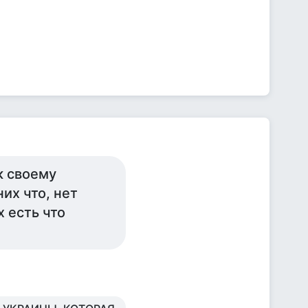
к своему
их что, нет
х есть что