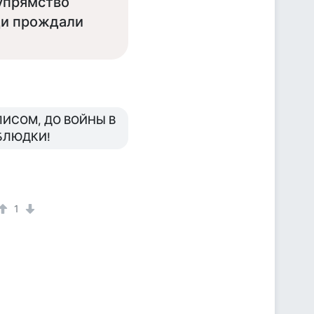
 упрямство
ди прождали
ЛИСОМ, ДО ВОЙНЫ В
УБЛЮДКИ!
1