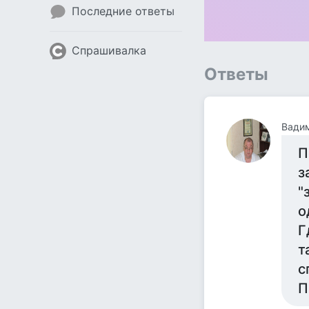
Последние ответы
Спрашивалка
Ответы
Вади
П
з
"
о
Г
т
с
П