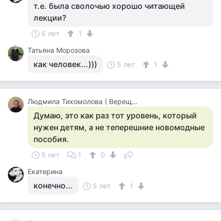
т.е. была сволочью хорошо читающей
лекции?
5 лет
1
Татьяна Морозова
как человек...)))
5 лет
1
Людмила Тихомолова ( Верещагина )
Думаю, это как раз тот уровень, который
нужен детям, а не теперешние новомодные
пособия.
5 лет
1
0
Екатерина
конечно...
5 лет
1