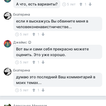
А что, есть варианты?
5 лет
1
Екатерина
если я выскажусь Вы обвините меня в
человеконенавистничестве...
5 лет
1
Джеймс 😉
Вот вы и сами себя прекрасно можете
оценить. Это уже хорошо.
5 лет
1
Екатерина
думаю это последний Ваш комментарий в
моих темах...
5 лет
1
Александр Мамедов