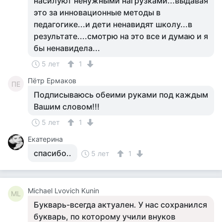
насилуют ненужными нагрузками...выдавая
это за инновационные методы в
педагогике...и дети ненавидят школу...в
результате....смотрю на это все и думаю и я
бы ненавидела...
5 лет
1
Пётр Ермаков
ПЕ
Подписываюсь обеими руками под каждым
Вашим словом!!!
5 лет
1
Екатерина
спасибо..
5 лет
1
Michael Lvovich Kunin
ML
Букварь-всегда актуален. У нас сохранился
букварь, по которому учили внуков