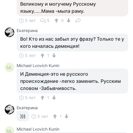
Великому и могучему Русскому
языку.....Мама -мыла раму.
5 лет
5
0
Екатерина
Во! Кто из нас забыл эту фразу? Только те у
кого началась деменция!
5 лет
1
Michael Lvovich Kunin
ML
И Деменция-это не русского
происхождение -легко заменить. Русским
словом -Забывчивость.
5 лет
1
Екатерина
)))
5 лет
1
Michael Lvovich Kunin
ML