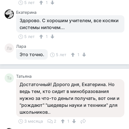
5 лет
1
Екатерина
Здорово. С хорошим учителем, все косяки
системы нипочем...
5 лет
1
Лара
Ла
Это точно.
5 лет
1
Татьяна
Та
Достаточный! Дорого дня, Екатерина. Но
ведь тем, кто сидит в минобразования
нужно за что-то деньги получать, вот они и
"рождают" "шедевры науки и техники" для
школьников..
3 месяца
2
1