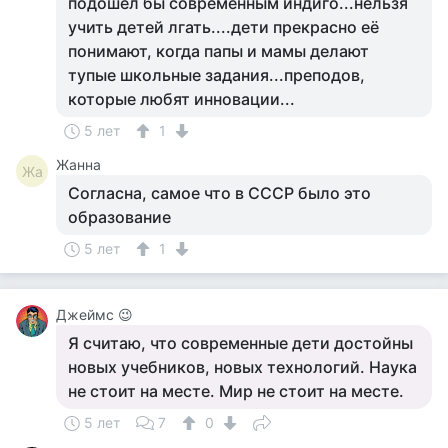
подошел бы современным индиго...нельзя
учить детей лгать....дети прекрасно её
понимают, когда папы и мамы делают
тупые школьные задания...преподов,
которые любят инновации...
5 лет
1
Жанна
Жа
Согласна, самое что в СССР было это
образование
5 лет
1
Джеймс 😉
Я считаю, что современные дети достойны
новых учебников, новых технологий. Наука
не стоит на месте. Мир не стоит на месте.
5 лет
7
0