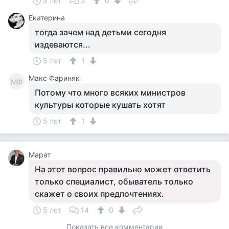
5 лет
2
0
Екатерина
тогда зачем над детьми сегодня
издеваются...
5 лет
1
Макс Фариняк
МФ
Потому что много всяких министров
культуры которые кушать хотят
5 лет
1
Марат
На этот вопрос правильно может ответить
только специалист, обыватель только
скажет о своих предпочтениях.
5 лет
14
0
Показать все комментарии