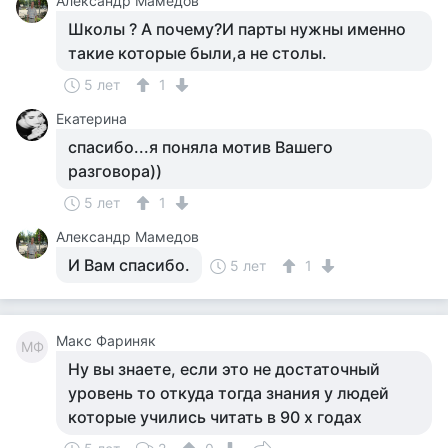
Александр Мамедов
Школы ? А почему?И парты нужны именно
такие которые были,а не столы.
5 лет
1
Екатерина
спасибо...я поняла мотив Вашего
разговора))
5 лет
1
Александр Мамедов
И Вам спасибо.
5 лет
1
Макс Фариняк
МФ
Ну вы знаете, если это не достаточный
уровень то откуда тогда знания у людей
которые учились читать в 90 х годах