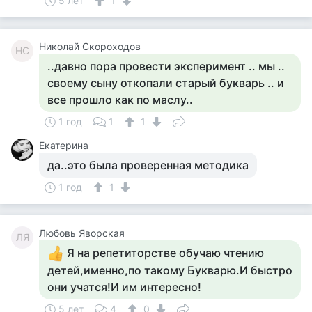
5 лет
1
Николай Скороходов
НС
..давно пора провести эксперимент .. мы ..
своему сыну откопали старый букварь .. и
все прошло как по маслу..
1 год
1
1
Екатерина
да..это была проверенная методика
1 год
1
Любовь Яворская
ЛЯ
Я на репетиторстве обучаю чтению
детей,именно,по такому Букварю.И быстро
они учатся!И им интересно!
5 лет
4
0