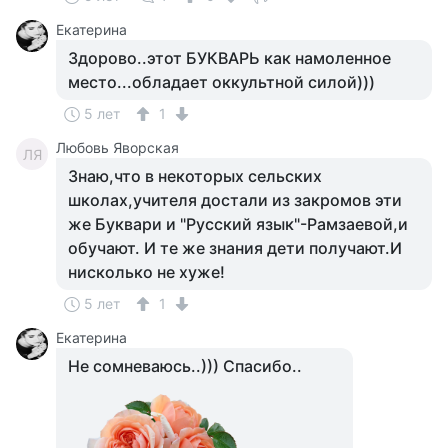
Екатерина
Здорово..этот БУКВАРЬ как намоленное
место...обладает оккультной силой)))
5 лет
1
Любовь Яворская
ЛЯ
Знаю,что в некоторых сельских
школах,учителя достали из закромов эти
же Буквари и "Русский язык"-Рамзаевой,и
обучают. И те же знания дети получают.И
нисколько не хуже!
5 лет
1
Екатерина
Не сомневаюсь..))) Спасибо..