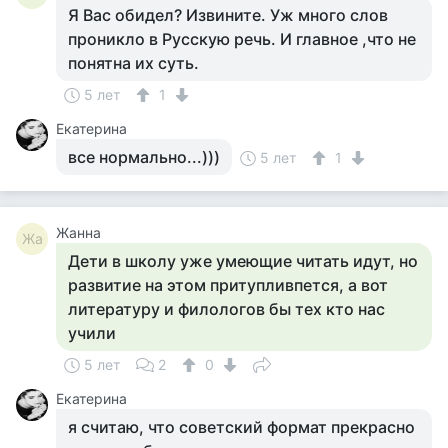
Я Вас обидел? Извините. Уж много слов
проникло в Русскую речь. И главное ,что не
понятна их суть.
5 лет
1
Екатерина
все нормально...)))
5 лет
1
Жанна
Жа
Дети в школу уже умеющие читать идут, но
развитие на этом притупливпется, а вот
литературу и филологов бы тех кто нас
учили
5 лет
2
0
Екатерина
я считаю, что советский формат прекрасно