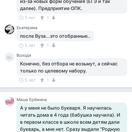
из-за новых форм обучения (ЕГЭ и так
далее). Предприятие ОПК.
5 лет
1
Екатерина
после Вуза...это отобранные..
5 лет
1
Володя
Во
Конечно, без отбора не возьмут, а сейчас
только по целевому набору.
5 лет
1
Маша Ерёмина
А у меня не было букваря. Я научилась
читать дома в 4 года (бабушка научила). И
в первом классе в школе всем детям дали
букварь, а мне нет. Сразу выдали "Родную