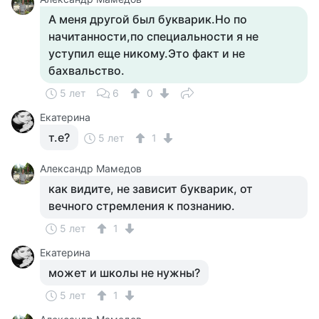
А меня другой был букварик.Но по
начитанности,по специальности я не
уступил еще никому.Это факт и не
бахвальство.
5 лет
6
0
Екатерина
т.е?
5 лет
1
Александр Мамедов
как видите, не зависит букварик, от
вечного стремления к познанию.
5 лет
1
Екатерина
может и школы не нужны?
5 лет
1