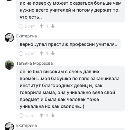
их на поверку может оказаться больше чем
нужно всего учителей и потому держат то,
что есть..
5 лет
1
Екатерина
верно..упал престиж профессии учителя..
5 лет
1
Татьяна Морозова
он не был высоким с очень давних
времён...моя бабушка по папе заканчивала
институт благородных девиц и, как
говорила мама, она уникально вела свой
предмет и была как человек тоже
уникальна но как сволочь..)
5 лет
1
Екатерина