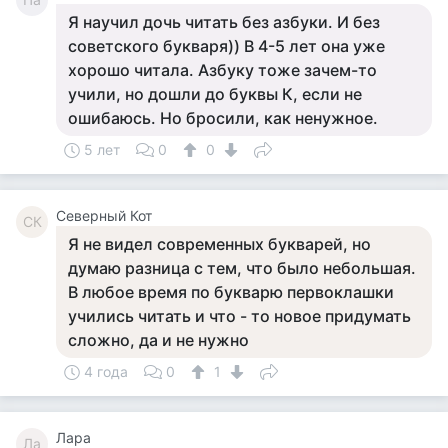
Я научил дочь читать без азбуки. И без
советского букваря)) В 4-5 лет она уже
хорошо читала. Азбуку тоже зачем-то
учили, но дошли до буквы К, если не
ошибаюсь. Но бросили, как ненужное.
5 лет
0
0
Северный Кот
СК
Я не видел современных букварей, но
думаю разница с тем, что было небольшая.
В любое время по букварю первоклашки
учились читать и что - то новое придумать
сложно, да и не нужно
4 года
0
1
Лара
Ла