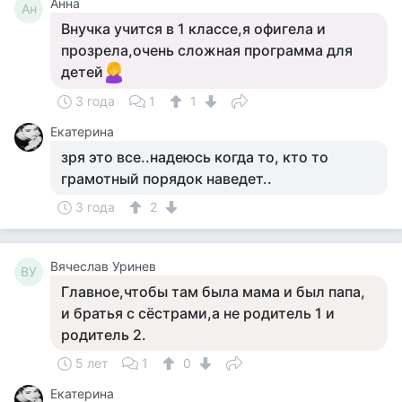
Анна
Ан
Внучка учится в 1 классе,я офигела и
прозрела,очень сложная программа для
детей
3 года
1
1
Екатерина
зря это все..надеюсь когда то, кто то
грамотный порядок наведет..
3 года
2
Вячеслав Уринев
ВУ
Главное,чтобы там была мама и был папа,
и братья с сёстрами,а не родитель 1 и
родитель 2.
5 лет
1
0
Екатерина