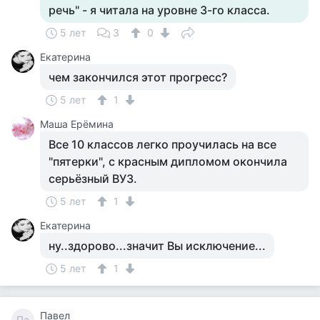
речь" - я читала на уровне 3-го класса.
5 лет
3
0
Екатерина
чем закончился этот прогресс?
5 лет
1
Маша Ерёмина
Все 10 классов легко проучилась на все
"пятерки", с красным дипломом окончила
серьёзный ВУЗ.
5 лет
1
Екатерина
ну..здорово...значит Вы исключение...
5 лет
1
Павел
Па