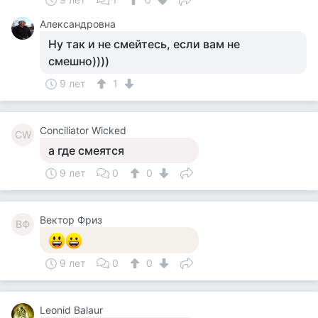
Александровна
Ну так и не смейтесь, если вам не
смешно))))
9 лет
1
Conciliator Wicked
CW
а где смеятся
9 лет
0
0
Вектор Фриз
ВФ
9 лет
0
0
Leonid Balaur