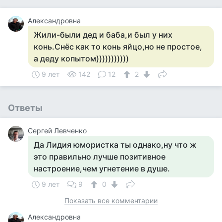
Александровна
Жили-были дед и баба,и был у них
конь.Снёс как то конь яйцо,но не простое,
а деду копытом)))))))))))
9 лет
142
12
2
Ответы
Сергей Левченко
Да Лидия юмористка ты однако,ну что ж
это правильно лучше позитивное
настроение,чем угнетение в душе.
9 лет
9
0
Показать все комментарии
Александровна