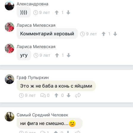
Александровна
))))
9 лет
1
Лариса Милевская
Комментарий херовый
9 лет
1
Лариса Милевская
угу
9 лет
1
Граф Пупыркин
Это ж не баба а конь с яйцами
9 лет
0
0
Самый Средний Человек
ни фига не смешно...
9 лет
1
0