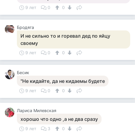
9 лет
0
0
Бродяга
И не сильно то и горевал дед по яйцу
своему
9 лет
0
0
Бесик
"Не кидайте, да не кидаемы будете
9 лет
0
0
Лариса Милевская
хорошо что одно ,а не два сразу
9 лет
3
0