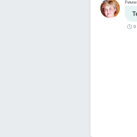
Римм
Т
9