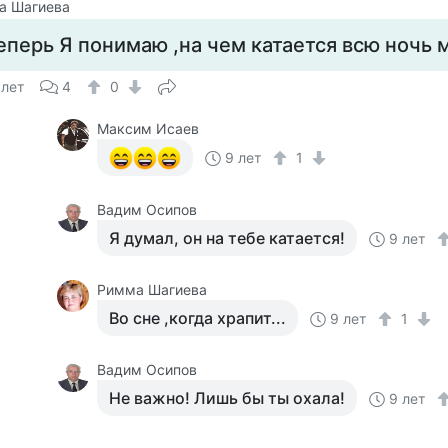
а Шагиева
еперь Я понимаю ,на чем катается всю ночь м
 лет
4
0
Максим Исаев
9 лет
1
Вадим Осипов
Я думал, он на тебе катается!
9 лет
Римма Шагиева
Во сне ,когда храпит...
9 лет
1
Вадим Осипов
Не важно! Лишь бы ты охала!
9 лет