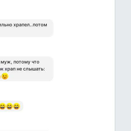
ильно храпел..потом
 муж, потому что
ак храп не слышать: