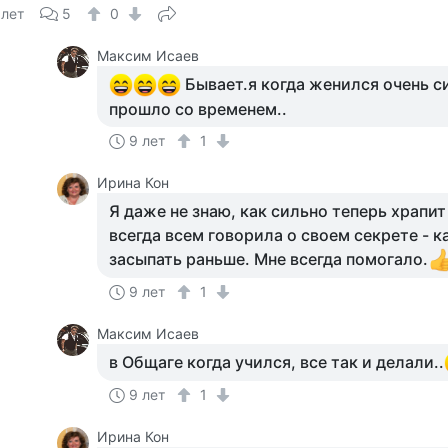
 лет
5
0
Максим Исаев
Бывает.я когда женился очень с
прошло со временем..
9 лет
1
Ирина Кон
Я даже не знаю, как сильно теперь храпит
всегда всем говорила о своем секрете - к
засыпать раньше. Мне всегда помогало.
9 лет
1
Максим Исаев
в Общаге когда учился, все так и делали..
9 лет
1
Ирина Кон