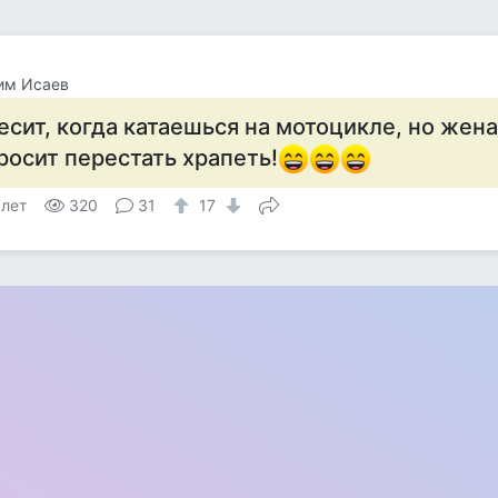
им Исаев
есит, когда катаешься на мотоцикле, но жена
росит перестать храпеть!
 лет
320
31
17