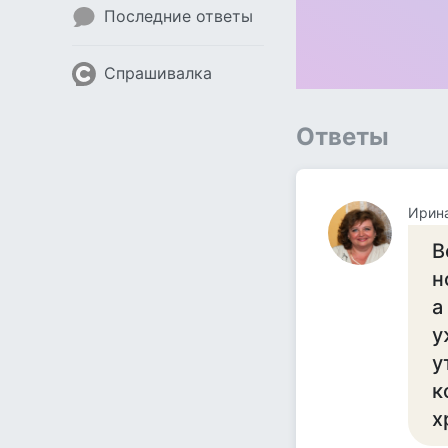
Последние ответы
Спрашивалка
Ответы
Ирина
В
н
а
у
у
к
х