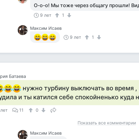
О-о-о! Мы тоже через общагу прошли! Ви
9 лет
1
Максим Исаев
9 лет
1
рия Батаева
нужно турбину выключать во время ,
удила и ты катился себе спокойненько куда 
 лет
11
0
Показать все комментарии
Максим Исаев