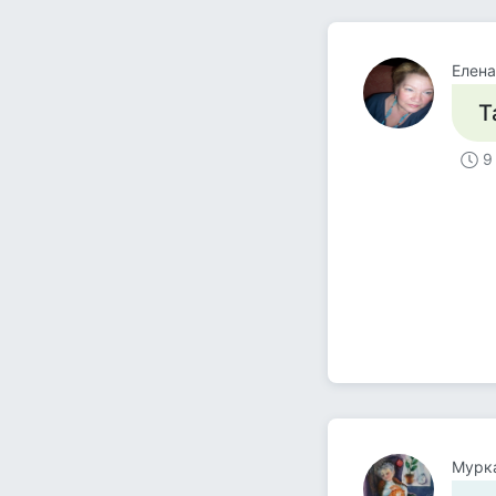
Елен
Т
9
Мурк