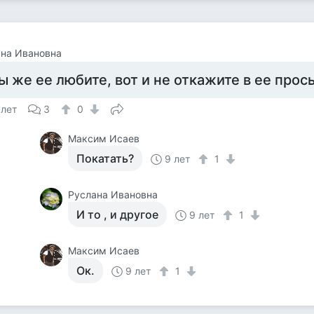
на Ивановна
ы же ее любите, вот и не откажите в ее прос
 лет
3
0
Максим Исаев
Покатать?
9 лет
1
Руслана Ивановна
И то , и другое
9 лет
1
Максим Исаев
Ок.
9 лет
1