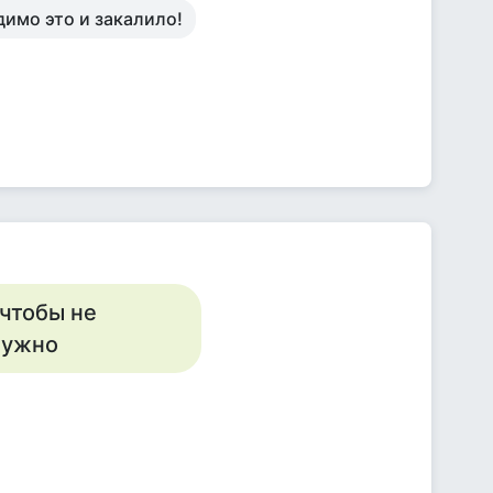
димо это и закалило!
 чтобы не
нужно