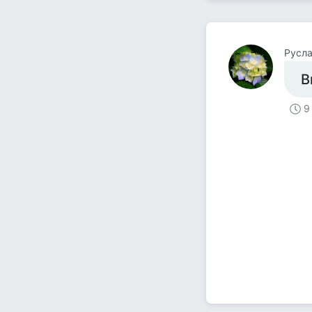
Русла
В
9