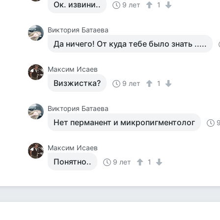
Ок. извини..
9 лет
1
Виктория Батаева
Да ничего! От куда тебе было знать .....
Максим Исаев
Визжистка?
9 лет
1
Виктория Батаева
Нет перманент и микропигментолог
Максим Исаев
Понятно..
9 лет
1