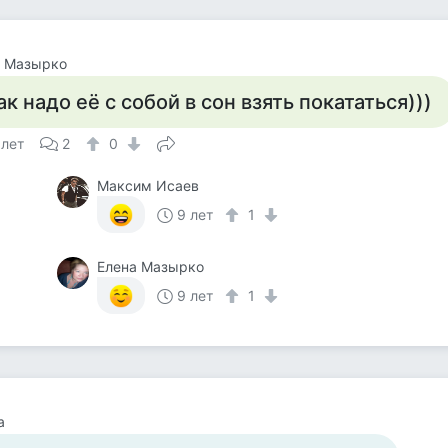
а Мазырко
ак надо её с собой в сон взять покататься)))
 лет
2
0
Максим Исаев
9 лет
1
Елена Мазырко
9 лет
1
а