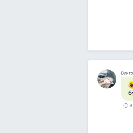
Викто
б
9