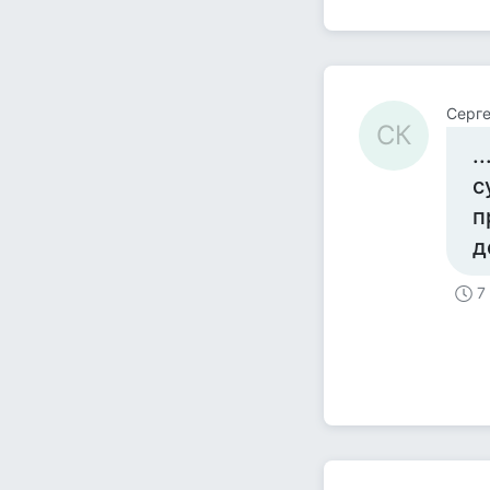
Серге
СК
.
с
п
д
7