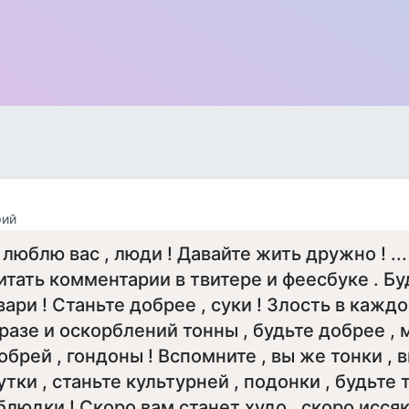
рий
 люблю вас , люди ! Давайте жить дружно ! ...
итать комментарии в твитере и феесбуке . Бу
вари ! Станьте добрее , суки ! Злость в кажд
разе и оскорблений тонны , будьте добрее , 
обрей , гондоны ! Вспомните , вы же тонки ,
утки , станьте культурней , подонки , будьте 
блюдки ! Скоро вам станет худо , скоро иссяк