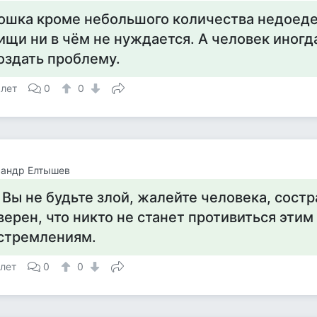
ошка кроме небольшого количества недоед
ищи ни в чём не нуждается. А человек иногд
оздать проблему.
 лет
0
0
сандр Елтышев
 Вы не будьте злой, жалейте человека, состр
верен, что никто не станет противиться эти
стремлениям.
 лет
0
0