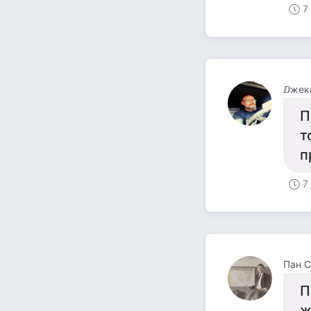
7
ⅅжек
П
т
п
7
Пан С
П
ж