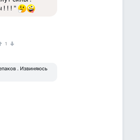
 ! ! "
1
лепаков . Извиняюсь