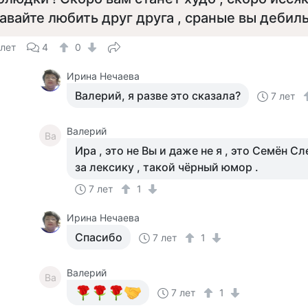
авайте любить друг друга , сраные вы дебилы !
 лет
4
0
Ирина Нечаева
Валерий, я разве это сказала?
7 лет
Валерий
Ва
Ира , это не Вы и даже не я , это Семён С
за лексику , такой чёрный юмор .
7 лет
1
Ирина Нечаева
Спасибо
7 лет
1
Валерий
Ва
7 лет
1