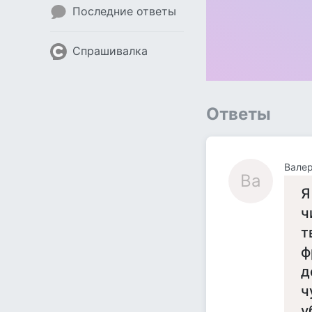
Последние ответы
Спрашивалка
Ответы
Вале
Ва
Я
ч
т
ф
д
ч
у