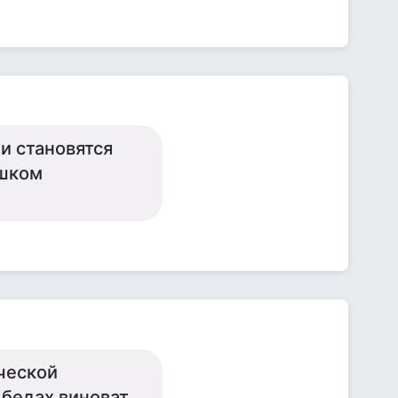
и становятся
ишком
.
ческой
 бедах виноват