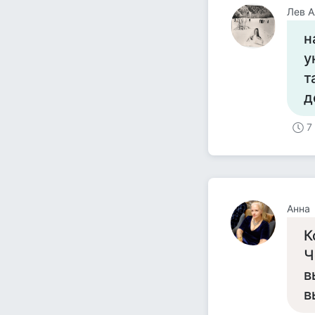
Лев А
н
у
т
д
7
Анна
К
Ч
в
в