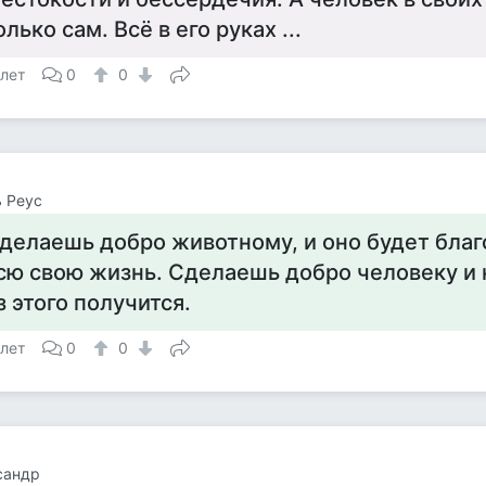
олько сам. Всё в его руках ...
 лет
0
0
 Реус
делаешь добро животному, и оно будет благ
сю свою жизнь. Сделаешь добро человеку и 
з этого получится.
 лет
0
0
сандр