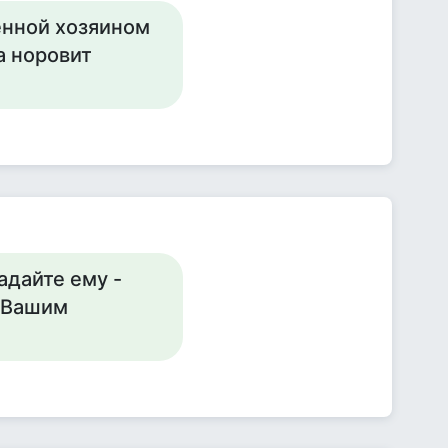
енной хозяином
а норовит
адайте ему -
м Вашим