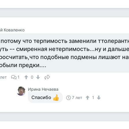
й Коваленко
..потому что терпимость заменили ттолерант
уть -- смиренная нетерпимость...ну и даль
росчитать,что подобные подмены лишают нас
обыли предки....
 лет
1
0
Ирина Нечаева
Спасибо
7 лет
1