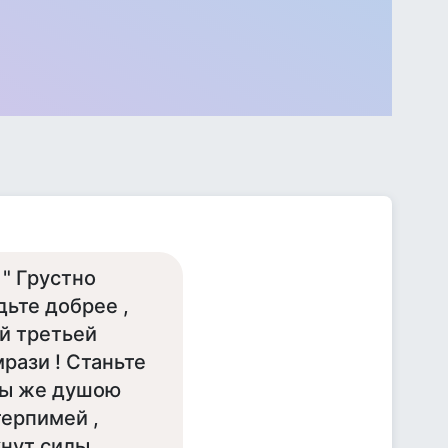
 " Грустно
дьте добрее ,
ой третьей
мрази ! Станьте
 вы же душою
терпимей ,
нут силы .