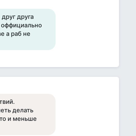
 друг друга
ы оффициально
е а раб не
твий.
еть делать
,то и меньше