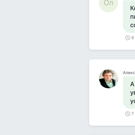
Ол
К
п
с
6
Алек
А
у
у
7