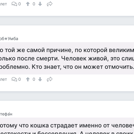
 лет
0
0
об✭Умба
о той же самой причине, по которой великим
олько после смерти. Человек живой, это сл
роблемно. Кто знает, что он может отмочить
 лет
0
0
тефа́н
отому что кошка страдает именно от челове
естокости и бессердечия. А человек в своих