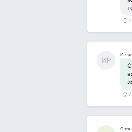
т
7
Игорь
ИР
С
в
и
7
Олек