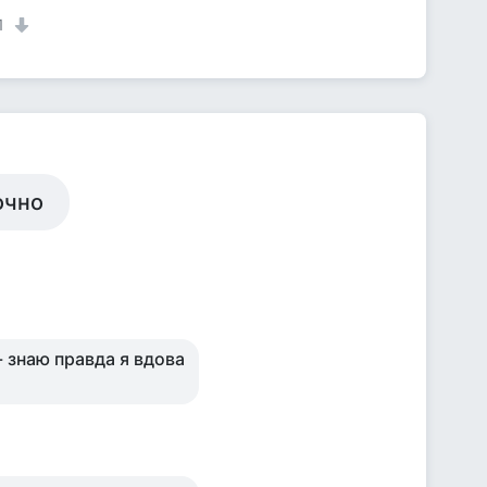
1
очно
- знаю правда я вдова