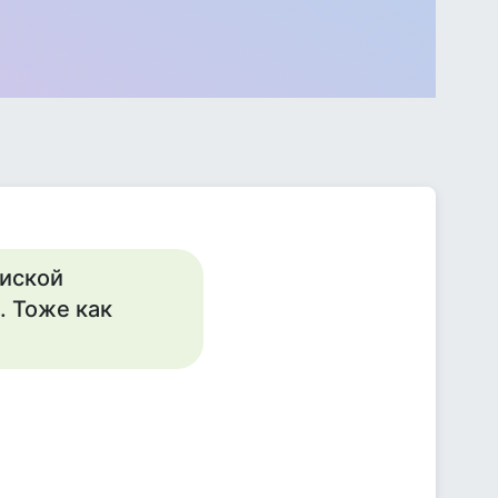
пиской
. Тоже как