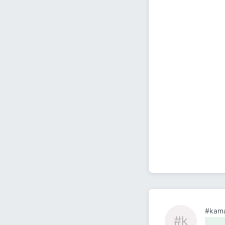
#kam
#k