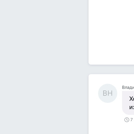
Влад
ВН
Х
и
7