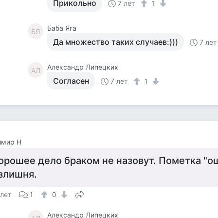
Прикольно
7 лет
1
Баба Яга
БЯ
Да множество таких случаев:)))
7 лет
Александр Липецких
АЛ
Согласен
7 лет
1
имир Н
орошее дело браком не назовут. Пометка "о
злишня.
 лет
1
0
Александр Липецких