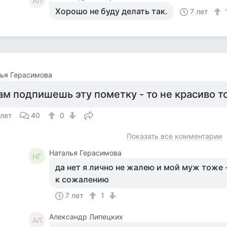
АЛ
Хорошо не буду делать так.
7 лет
ья Герасимова
ам подпишешь эту пометку - то не красиво т
 лет
40
0
Показать все комментарии
Наталья Герасимова
НГ
да нет я лично не жалею и мой муж тоже 
к сожалению
7 лет
1
Александр Липецких
АЛ