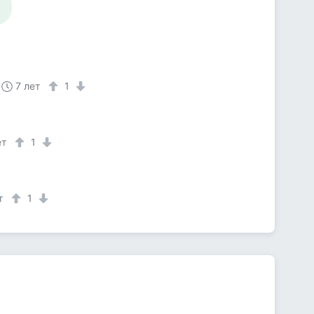
7 лет
1
ет
1
т
1