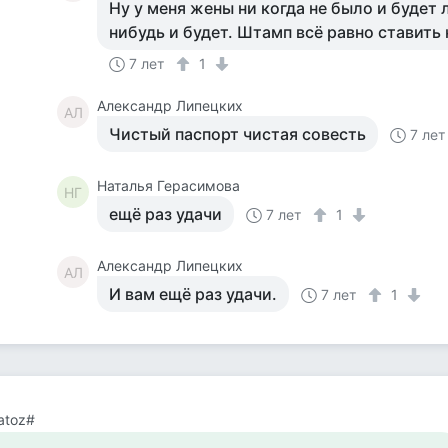
Ну у меня жены ни когда не было и будет 
нибудь и будет. Штамп всё равно ставить 
7 лет
1
Александр Липецких
АЛ
Чистый паспорт чистая совесть
7 лет
Наталья Герасимова
НГ
ещё раз удачи
7 лет
1
Александр Липецких
АЛ
И вам ещё раз удачи.
7 лет
1
atoz#