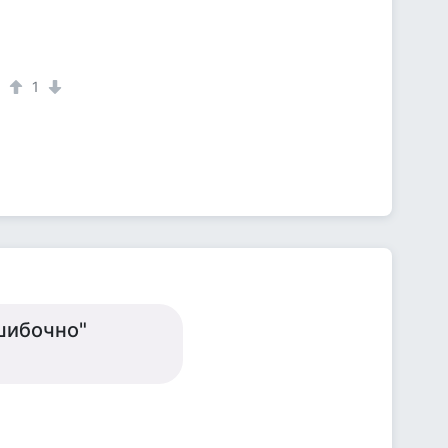
1
шибочно"