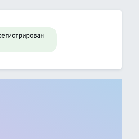
арегистрирован
?