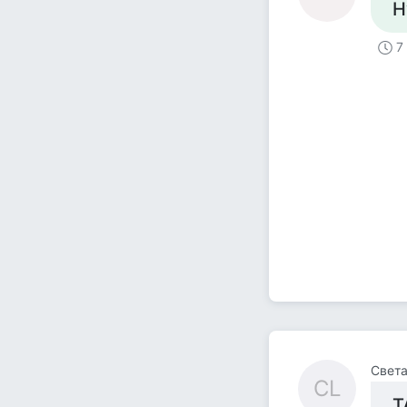
Н
7
Света
СL
Т