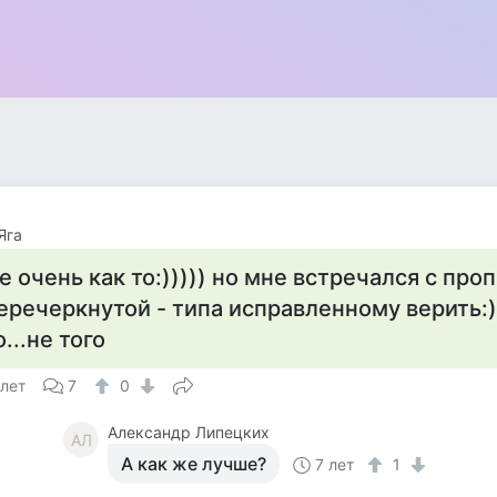
Яга
е очень как то:))))) но мне встречался с про
еречеркнутой - типа исправленному верить:)
о...не того
 лет
7
0
Александр Липецких
АЛ
А как же лучше?
7 лет
1