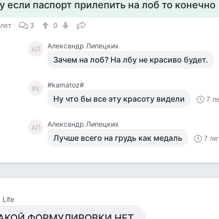
у если паспорт прилепить на лоб то конечно
 лет
3
0
Александр Липецких
АЛ
Зачем на лоб? На лбу не красиво будет.
#kamatoz#
#k
Ну что бы все эту красоту видели
7 л
Александр Липецких
АЛ
Лучше всего на грудь как медаль
7 ле
 Life
АКОЙ ФОРМУЛИРОВКИ НЕТ