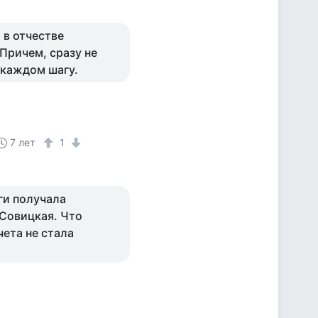
 в отчестве
 Причем, сразу не
 каждом шагу.
7 лет
1
ги получала
 Совицкая. Что
.чета не стала