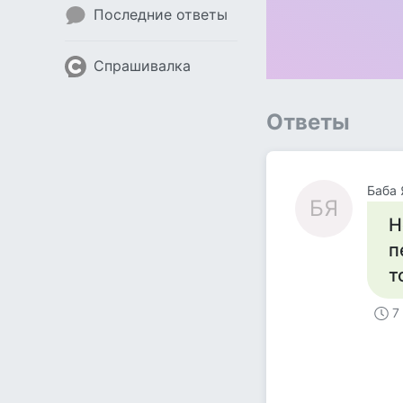
Последние ответы
Спрашивалка
Ответы
Баба 
БЯ
Н
п
т
7