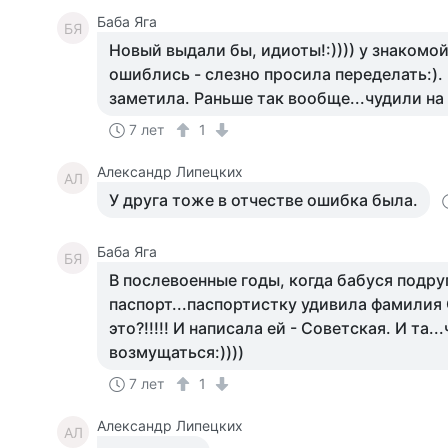
Баба Яга
БЯ
Новый выдали бы, идиоты!:)))) у знакомой
ошиблись - слезно просила переделать:).
заметила. Раньше так вообще...чудили на
7 лет
1
Александр Липецких
АЛ
У друга тоже в отчестве ошибка была.
Баба Яга
БЯ
В послевоенные годы, когда бабуся подру
паспорт...паспортистку удивила фамилия
это?!!!!! И написала ей - Советская. И та..
возмущаться:))))
7 лет
1
Александр Липецких
АЛ