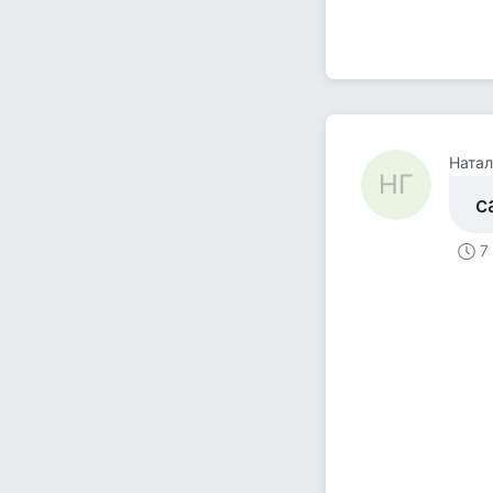
Натал
НГ
с
7