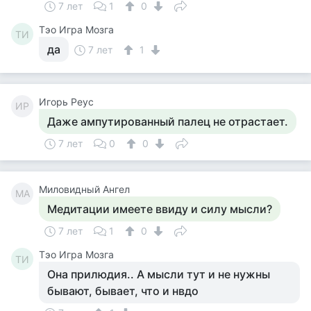
7 лет
1
0
Тэо Игра Мозга
ТИ
да
7 лет
1
Игорь Реус
ИР
Даже ампутированный палец не отрастает.
7 лет
0
0
Миловидный Ангел
МА
Медитации имеете ввиду и силу мысли?
7 лет
1
0
Тэо Игра Мозга
ТИ
Она прилюдия.. А мысли тут и не нужны
бывают, бывает, что и нвдо