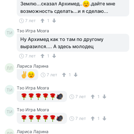
Землю...сказал Архимед..
.дайте мне
возможность сделать...и я сделаю...
7 лет
1
Тэо Игра Мозга
ТИ
Ну Архимед как то там по другому
выразился.... А здесь молодец
7 лет
1
Лариса Ларина
ЛЛ
7 лет
1
Тэо Игра Мозга
ТИ
7 лет
1
Тэо Игра Мозга
ТИ
7 лет
1
Лариса Ларина
ЛЛ