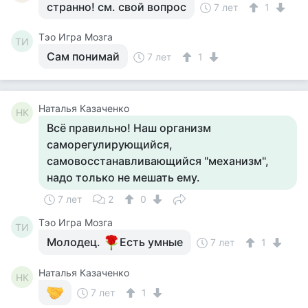
странно! см. свой вопрос
7 лет
1
Тэо Игра Мозга
ТИ
Сам понимай
7 лет
1
Наталья Казаченко
НК
Всё правильно! Наш организм
саморегулирующийся,
самовосстанавливающийся "механизм",
надо только не мешать ему.
7 лет
2
0
Тэо Игра Мозга
ТИ
Молодец.
Есть умные
7 лет
1
Наталья Казаченко
НК
7 лет
1