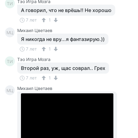
Тэо Игра Мозга
ТИ
А говорил, что не врёшь!! Не хорошо
7 лет
1
Михаил Цветаев
МЦ
Я никогда не вру...я фантазирую.))
7 лет
1
Тэо Игра Мозга
ТИ
Второй раз, уж, щас соврал.. Грех
7 лет
1
Михаил Цветаев
МЦ