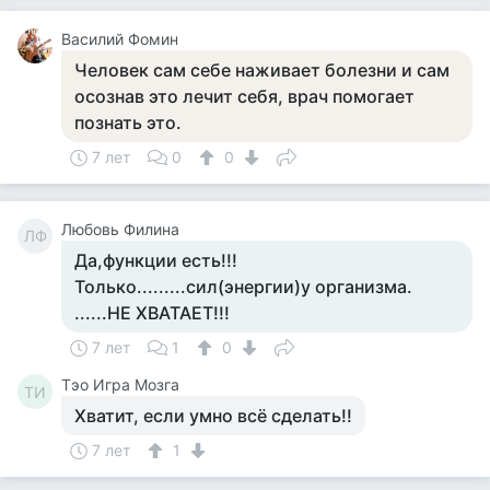
Василий Фомин
Человек сам себе наживает болезни и сам
осознав это лечит себя, врач помогает
познать это.
7 лет
0
0
Любовь Филина
ЛФ
Да,функции есть!!!
Только.........сил(энергии)у организма.
......НЕ ХВАТАЕТ!!!
7 лет
1
0
Тэо Игра Мозга
ТИ
Хватит, если умно всё сделать!!
7 лет
1