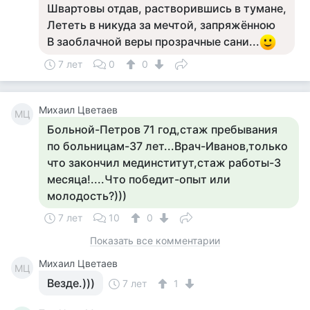
Швартовы отдав, растворившись в тумане,
Лететь в никуда за мечтой, запряжённою
В заоблачной веры прозрачные сани...
7 лет
0
0
Михаил Цветаев
МЦ
Больной-Петров 71 год,стаж пребывания
по больницам-37 лет...Врач-Иванов,только
что закончил мединститут,стаж работы-3
месяца!....Что победит-опыт или
молодость?)))
7 лет
10
0
Показать все комментарии
Михаил Цветаев
МЦ
Везде.)))
7 лет
1