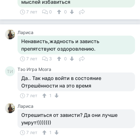
мыслей избавиться
7 лет
0
0
Лариса
Ненависть,жадность и зависть
препятствуют оздоровлению.
7 лет
3
0
Тэо Игра Мозга
ТИ
Да.. Так надо войти в состояние
Отрешённости на это время
7 лет
1
Лариса
Отрешиться от зависти? Да они лучше
умрут!)))))))
7 лет
1