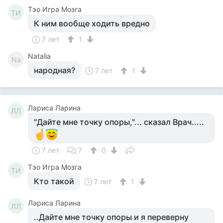
Тэо Игра Мозга
ТИ
К ним вообще ходить вредно
7 лет
1
Natalia
Na
народная?
7 лет
1
Лариса Ларина
ЛЛ
"Дайте мне точку опоры,"... сказал Врач.....
7 лет
7
0
Тэо Игра Мозга
ТИ
Кто такой
7 лет
1
Лариса Ларина
ЛЛ
..Дайте мне точку опоры и я переверну