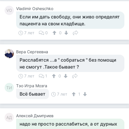
Vladimir Osheschko
VO
Если им дать свободу, они живо определят
пациента на свом кладбище.
7 лет
0
0
Вера Сергеевна
Расслабятся ...а " собраться " без помощи
не смогут .Такое бывает ?
7 лет
1
0
Тэо Игра Мозга
ТИ
Всё бывает
7 лет
1
Алексей Дмитриев
АД
надо не просто расслабиться, а от дурных