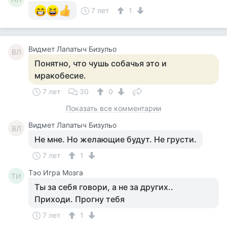
7 лет
1
Видмет Лапатыч Бизульо
ВЛ
Понятно, что чушь собачья это и
мракобесие.
7 лет
30
0
Показать все комментарии
Видмет Лапатыч Бизульо
ВЛ
Не мне. Но желающие будут. Не грусти.
7 лет
1
Тэо Игра Мозга
ТИ
Ты за себя говори, а не за других..
Приходи. Прогну тебя
7 лет
1