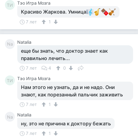
Тэо Игра Мозга
ТИ
Красиво Жаркова. Умница
7 лет
1
Natalia
Na
еще бы знать, что доктор знает как
правильно лечить...
7 лет
4
0
Тэо Игра Мозга
ТИ
Нам этого не узнать, да и не надо. Они
знают, как порезанный пальчик заживить
7 лет
1
Natalia
Na
ну, это не причина к доктору бежать
7 лет
1