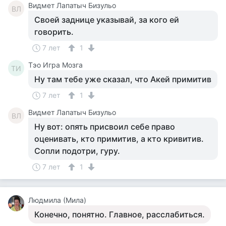
Видмет Лапатыч Бизульо
ВЛ
Своей заднице указывай, за кого ей
говорить.
7 лет
1
Тэо Игра Мозга
ТИ
Ну там тебе уже сказал, что Акей примитив
7 лет
1
Видмет Лапатыч Бизульо
ВЛ
Ну вот: опять присвоил себе право
оценивать, кто примитив, а кто кривитив.
Сопли подотри, гуру.
7 лет
1
Людмила (Мила)
Конечно, понятно. Главное, расслабиться.