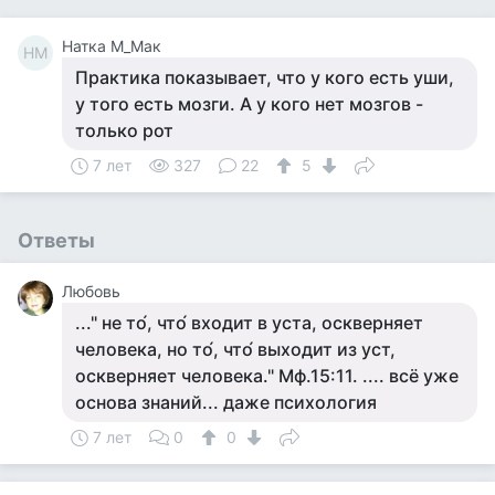
Натка М_Мак
НМ
Практика показывает, что у кого есть уши,
у того есть мозги. А у кого нет мозгов -
только рот
7 лет
327
22
5
Ответы
Любовь
..." не то́, что́ входит в уста, оскверняет
человека, но то́, что́ выходит из уст,
оскверняет человека." Мф.15:11. .... всё уже
основа знаний... даже психология
7 лет
0
0