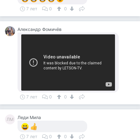
7 лет
0
0
Александр Фомичёв
7 лет
0
0
Леди Мила
ЛМ
7 лет
0
0