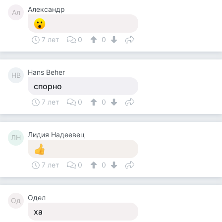
Александр
Ал
7 лет
0
0
Hans Beher
HB
спорно
7 лет
0
0
Лидия Надеевец
ЛН
7 лет
0
0
Одел
Од
ха