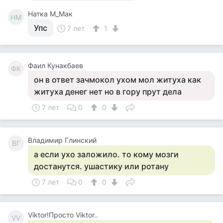
Натка М_Мак
НМ
Упс
7 лет
1
Фаил Кунакбаев
ФК
он в ответ зачмокол ухом мол житуха как
житуха денег нет но в гору прут дела
7 лет
0
0
Владимир Глинский
ВГ
а если ухо заложило. то кому мозги
достанутся. ушастику или ротану
7 лет
0
0
Viktor!Просто Viktor..
VV