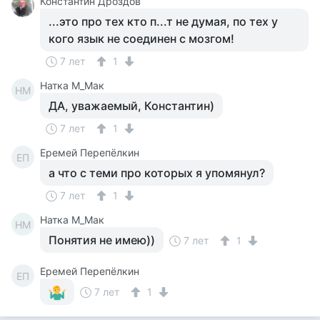
Константин Дроздов
...это про тех кто п...т не думая, по тех у
кого язык не соединен с мозгом!
7 лет
1
Натка М_Мак
НМ
ДА, уважаемый, Константин)
7 лет
1
Еремей Перепёлкин
ЕП
а что с теми про которых я упомянул?
7 лет
1
Натка М_Мак
НМ
Понятия не имею))
7 лет
1
Еремей Перепёлкин
ЕП
7 лет
1