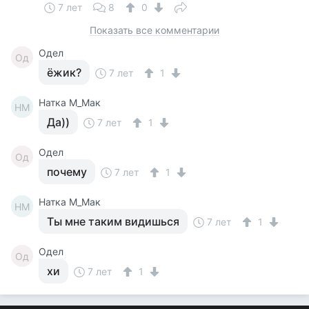
7 лет
8
0
Показать все комментарии
Одел
Од
ёжик?
7 лет
1
Натка М_Мак
НМ
Да))
7 лет
1
Одел
Од
почему
7 лет
1
Натка М_Мак
НМ
Ты мне таким видишься
7 лет
1
Одел
Од
хи
7 лет
1