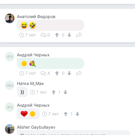
Анатолий Федоров
7 лет
0
0
Андрей Черных
АЧ
7 лет
4
0
Натка М_Мак
НМ
))
7 лет
1
Андрей Черных
АЧ
7 лет
1
Alisher Gaybullayev