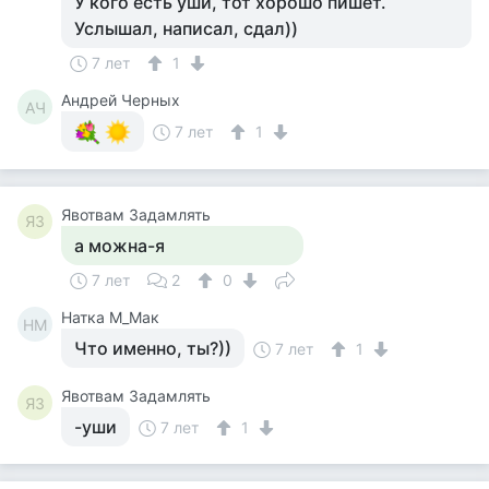
У кого есть уши, тот хорошо пишет.
Услышал, написал, сдал))
7 лет
1
Андрей Черных
АЧ
7 лет
1
Явотвам Задамлять
ЯЗ
а можна-я
7 лет
2
0
Натка М_Мак
НМ
Что именно, ты?))
7 лет
1
Явотвам Задамлять
ЯЗ
-уши
7 лет
1