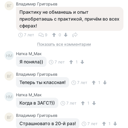
Владимир Григорьев
ВГ
Практику не обманешь и опыт
приобретаешь с практикой, причём во всех
сферах!
7 лет
9
0
Показать все комментарии
Натка М_Мак
НМ
Я поняла))
7 лет
1
Владимир Григорьев
ВГ
Теперь ты классная!
7 лет
1
Натка М_Мак
НМ
Когда в ЗАГС?))
7 лет
1
Владимир Григорьев
ВГ
Страшновато в 20-й раз!
7 лет
1