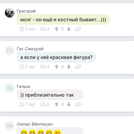
Григорий
мозг - он ещё и костный бывает...)))
7 лет
0
0
Гас Самурай
ГС
а если у неё красивая фигура?
7 лет
0
0
Галым
Га
)) приблизительно так
7 лет
0
0
Osman Bilinmeyen
OB