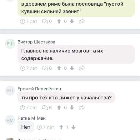
в древнем риме была пословица "пустой
кувшин сильней звенит"
7 лет
0
0
Виктор Шестаков
ВШ
Главное не наличие мозгов , а их
содержание.
7 лет
0
0
Еремей Перепёлкин
ЕП
ты про тех кто лижет у начальства?
7 лет
6
0
Натка М_Мак
НМ
Нет
7 лет
1