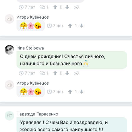
7 лет
1
0
Игорь Кузнецов
ИК
7 лет
1
Irina Stolbowa
С днем рождения! Счастья личного,
наличного и безналичного
7 лет
1
0
Игорь Кузнецов
ИК
7 лет
1
Надежда Тарасенко
НТ
Уряяяяяя ! С чем Вас и поздравляю, и
желаю всего самого наилучшего !!!