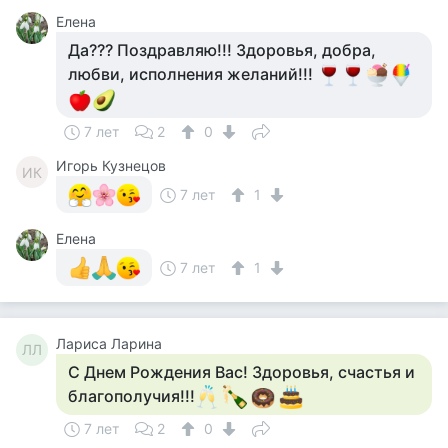
Елена
Да??? Поздравляю!!! Здоровья, добра,
любви, исполнения желаний!!!
7 лет
2
0
Игорь Кузнецов
ИК
7 лет
1
Елена
7 лет
1
Лариса Ларина
ЛЛ
С Днем Рождения Вас! Здоровья, счастья и
благополучия!!!
7 лет
2
0