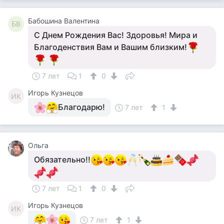
Бабошина Валентина
БВ
С Днем Рождения Вас! Здоровья! Мира и
Благоденствия Вам и Вашим близким!
7 лет
1
0
Игорь Кузнецов
ИК
Благодарю!
7 лет
1
Ольга
Обязательно!!
7 лет
1
0
Игорь Кузнецов
ИК
7 лет
1