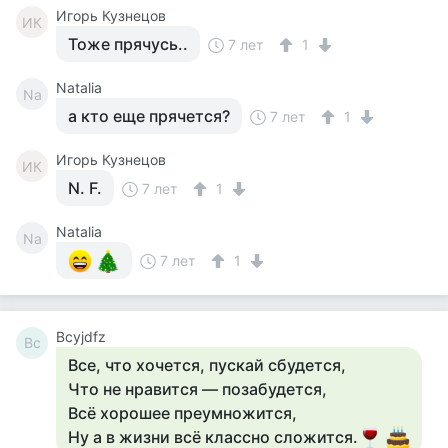
Игорь Кузнецов
ИК
Тоже прячусь..
7 лет
1
Natalia
Na
а кто еще прячется?
7 лет
1
Игорь Кузнецов
ИК
N. F.
7 лет
1
Natalia
Na
7 лет
1
Bcyjdfz
Bc
Все, что хочется, пускай сбудется,
Что не нравится — позабудется,
Всё хорошее преумножится,
Ну а в жизни всё классно сложится.