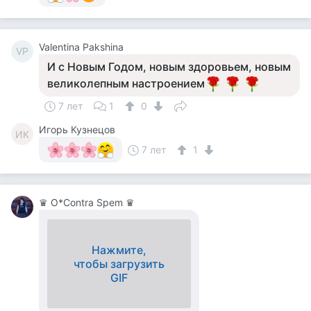
Valentina Pakshina
VP
И с Новым Годом, новым здоровьем, новым
великолепным настроением
7 лет
1
0
Игорь Кузнецов
ИК
7 лет
1
♛ О*Contra Spem ♛
Нажмите,
чтобы загрузить
GIF