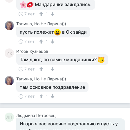
Мандаринки заждались.
7 лет
1
Татьяна, Но Не Ларина)))
пусть полежат
в Ок зайди
7 лет
1
Игорь Кузнецов
ИК
Там дают, по самые мандаринки?
7 лет
1
Татьяна, Но Не Ларина)))
там основное поздравление
7 лет
1
Людмила Петровец
ЛП
Игорь я вас конечно поздравляю и пусть у