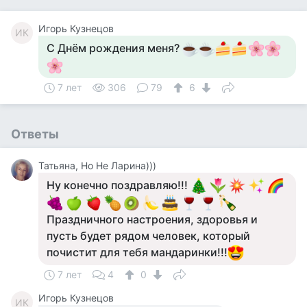
Игорь Кузнецов
ИК
С Днём рождения меня?
7 лет
306
79
6
Ответы
Татьяна, Но Не Ларина)))
Ну конечно поздравляю!!!
Праздничного настроения, здоровья и
пусть будет рядом человек, который
почистит для тебя мандаринки!!!
7 лет
4
0
Игорь Кузнецов
ИК