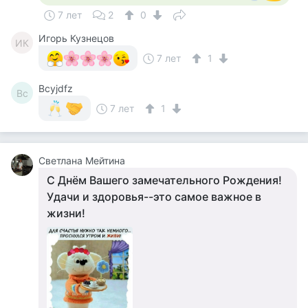
7 лет
2
0
Игорь Кузнецов
ИК
7 лет
1
Bcyjdfz
Bc
7 лет
1
Светлана Мейтина
С Днём Вашего замечательного Рождения!
Удачи и здоровья--это самое важное в
жизни!