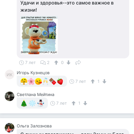
Удачи и здоровья--это самое важное в
жизни!
7 лет
2
0
Игорь Кузнецов
ИК
7 лет
1
Светлана Мейтина
7 лет
1
Ольга Залознова