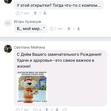
У этой открытки? Тогда что-то с компом...
7 лет
1
Игорь Кузнецов
ИК
В,, мой мир.. "
7 лет
1
Светлана Мейтина
С Днём Вашего замечательного Рождения!
Удачи и здоровья--это самое важное в
жизни!
7 лет
4
0