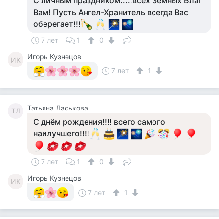
С личным праздником.....всех Земных Благ
Вам! Пусть Ангел-Хранитель всегда Вас
оберегает!!!
7 лет
1
0
Игорь Кузнецов
ИК
7 лет
1
Татьяна Ласькова
ТЛ
С днём рождения!!!! всего самого
наилучшего!!!!
7 лет
1
0
Игорь Кузнецов
ИК
7 лет
1