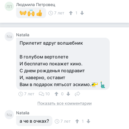
Людмила Петровец
ЛП
7 лет
1
Natalia
Na
Прилетит вдруг волшебник
В голубом вертолете
И бесплатно покажет кино.
С днем рожденья поздравит
И, наверно, оставит
Вам в подарок пятьсот эскимо.
7 лет
10
0
Показать все комментарии
Natalia
Na
а че в очках?
7 лет
1