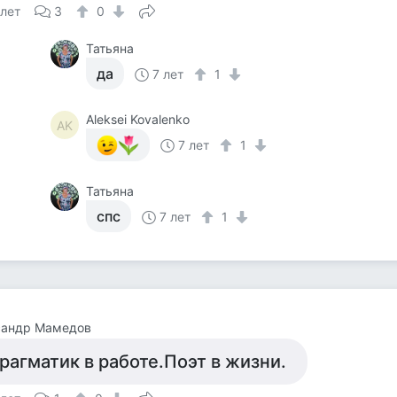
 лет
3
0
Татьяна
да
7 лет
1
Aleksei Kovalenko
AK
7 лет
1
Татьяна
спс
7 лет
1
сандр Мамедов
рагматик в работе.Поэт в жизни.