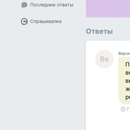
Последние ответы
Спрашивалка
Ответы
Веро
Ве
П
в
в
ж
р
7