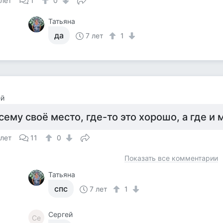
 лет
1
0
Татьяна
да
7 лет
1
ей
сему своё место, где-то это хорошо, а где и 
 лет
11
0
Показать все комментарии
Татьяна
спс
7 лет
1
Сергей
Се