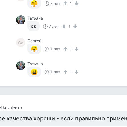
7 лет
1
Татьяна
ок
7 лет
1
Сергей
Се
7 лет
1
Татьяна
7 лет
1
ei Kovalenko
се качества хороши - если правильно приме