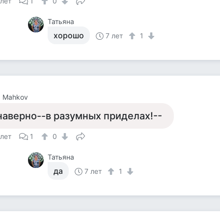
 лет
1
0
Татьяна
хорошо
7 лет
1
a Mahkov
наверно--в разумных приделах!--
 лет
1
0
Татьяна
да
7 лет
1