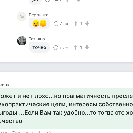
Вероника
Ве
7 лет
1
Татьяна
точно
7 лет
1
рина
ожет и не плохо...но прагматичность пресл
зкопрактические цели, интересы собственно
ыгоды....Если Вам так удобно...то тогда это 
ачество