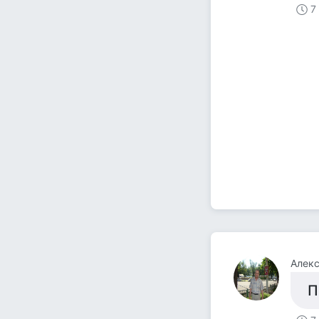
7
Алек
П