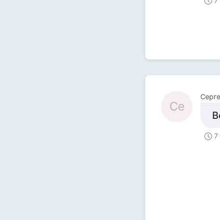
7
Серг
Се
В
7