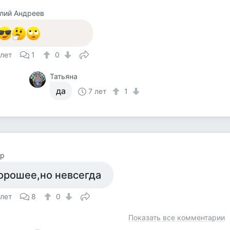
лий Андреев
 лет
1
0
Татьяна
да
7 лет
1
ор
орошее,но невсегда
 лет
8
0
Показать все комментарии