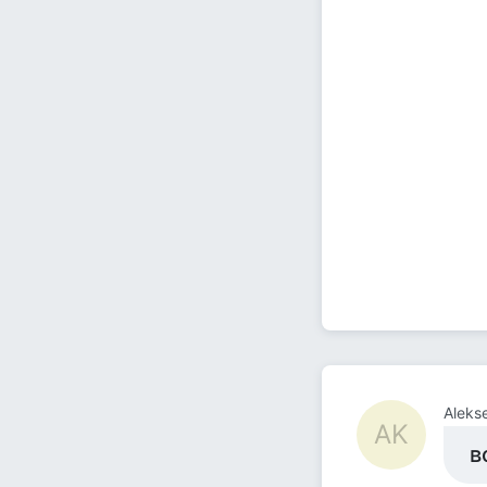
Aleks
AK
в