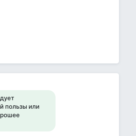
едует
й пользы или
хорошее