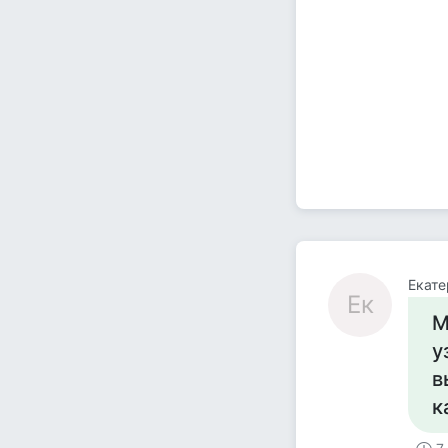
Екате
Ек
М
у
в
к