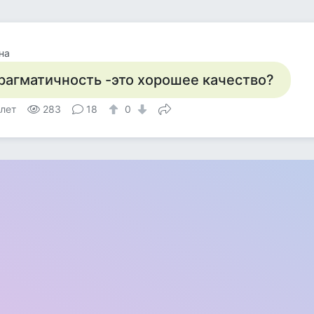
на
рагматичность -это хорошее качество?
 лет
283
18
0