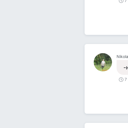
7
Nikol
-
7