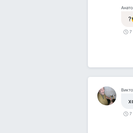
Анато
?
7
Викт
х
7