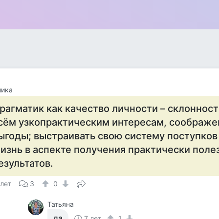
ника
рагматик как качество личности – склонност
сём узкопрактическим интересам, соображе
ыгоды; выстраивать свою систему поступков 
изнь в аспекте получения практически поле
езультатов.
 лет
3
0
Татьяна
да
7 лет
1