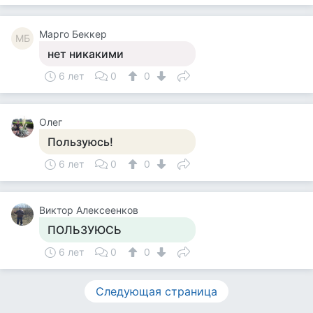
Mарго Беккер
MБ
нет никакими
6 лет
0
0
Олег
Пользуюсь!
6 лет
0
0
Виктор Алексеенков
ПОЛЬЗУЮСЬ
6 лет
0
0
Следующая страница