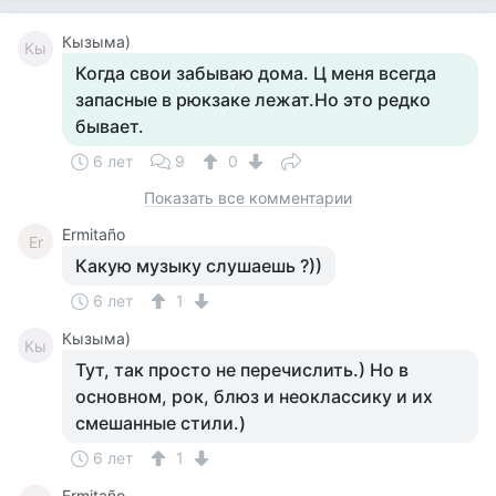
Кызыма)
Кы
Когда свои забываю дома. Ц меня всегда
запасные в рюкзаке лежат.Но это редко
бывает.
6 лет
9
0
Показать все комментарии
Ermitaño
Er
Какую музыку слушаешь ?))
6 лет
1
Кызыма)
Кы
Тут, так просто не перечислить.) Но в
основном, рок, блюз и неоклассику и их
смешанные стили.)
6 лет
1
Ermitaño