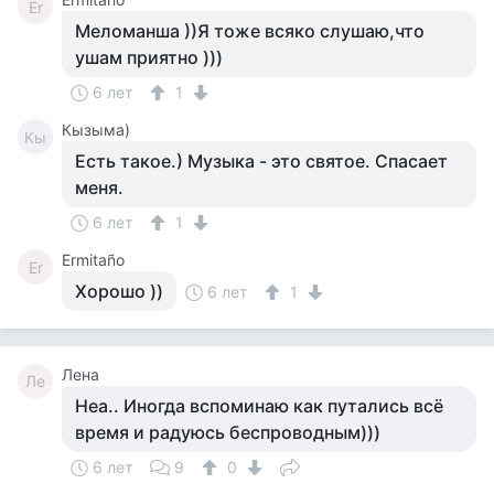
Er
Меломанша ))Я тоже всяко слушаю,что
ушам приятно )))
6 лет
1
Кызыма)
Кы
Есть такое.) Музыка - это святое. Спасает
меня.
6 лет
1
Ermitaño
Er
Хорошо ))
6 лет
1
Лена
Ле
Неа.. Иногда вспоминаю как путались всё
время и радуюсь беспроводным)))
6 лет
9
0