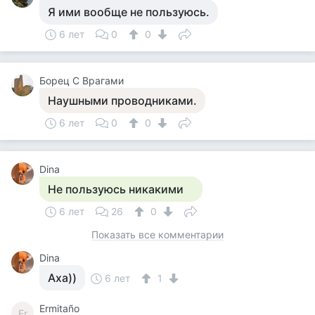
Я ими вообще не пользуюсь.
6 лет
0
0
Борец С Врагами
Наушными проводниками.
6 лет
0
0
Dina
Не пользуюсь никакими
6 лет
26
0
Показать все комментарии
Dina
Аха))
6 лет
1
Ermitaño
Er