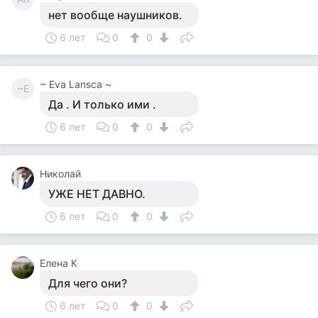
нет вообще наушников.
6 лет
0
0
~ Eva Lansca ~
~E
Да . И только ими .
6 лет
0
0
Николай
УЖЕ НЕТ ДАВНО.
6 лет
0
0
Елена К
Для чего они?
6 лет
0
0