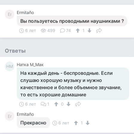
Ermitaño
Er
Вы пользуетесь проводными наушниками ?
6 лет
499
74
1
Ответы
Натка М_Мак
НМ
На каждый день - беспроводные. Если
слушаю хорошую музыку и нужно
качественное и более объемное звучание,
то есть хорошие домашние
6 лет
1
0
Ermitaño
Er
Прекрасно
6 лет
1