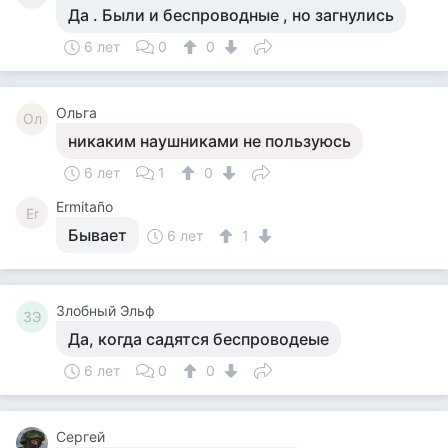
Да . Были и беспроводные , но загнулись
6 лет
0
0
Ольга
Ол
никаким наушниками не пользуюсь
6 лет
1
0
Ermitaño
Er
Бывает
6 лет
1
Злобный Эльф
ЗЭ
Да, когда садятся беспроводеые
6 лет
0
0
Сергей