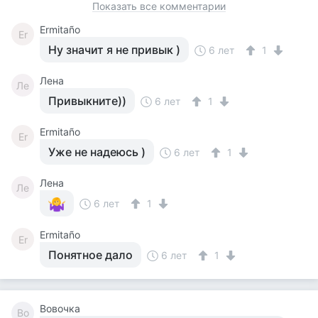
Показать все комментарии
Ermitaño
Er
Ну значит я не привык )
6 лет
1
Лена
Ле
Привыкните))
6 лет
1
Ermitaño
Er
Уже не надеюсь )
6 лет
1
Лена
Ле
6 лет
1
Ermitaño
Er
Понятное дало
6 лет
1
Вовочка
Во