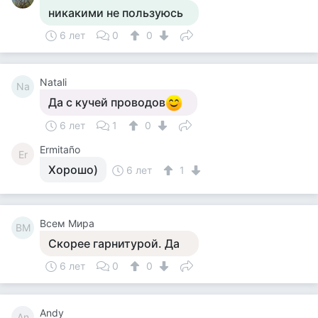
никакими не пользуюсь
6 лет
0
0
Natali
Na
Да с кучей проводов
6 лет
1
0
Ermitaño
Er
Хорошо)
6 лет
1
Всем Мира
ВМ
Скорее гарнитурой. Да
6 лет
0
0
Andy
An