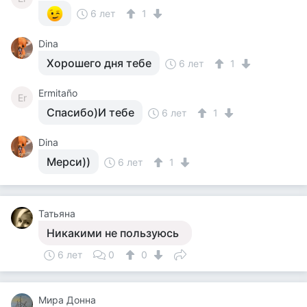
6 лет
1
Dina
Хорошего дня тебе
6 лет
1
Ermitaño
Er
Спасибо)И тебе
6 лет
1
Dina
Мерси))
6 лет
1
Татьяна
Никакими не пользуюсь
6 лет
0
0
Мира Донна