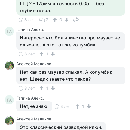
ШЦ 2 - 175мм и точность 0.05.... без
глубиномера.
8 лет
7
0
Галина Алекс.
ГА
Интересно,что большинство про маузер не
слыхало. А это тот же колумбик.
8 лет
1
Алексей Малахов
Нет как раз маузер слыхал. А колумбик
нет. Шведик знаете что такое?
8 лет
1
Галина Алекс.
ГА
Нет,не знаю.
8 лет
1
Алексей Малахов
Это классический разводной ключ.