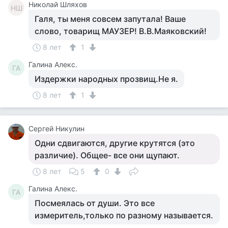
Николай Шляхов
НШ
Галя, ты меня совсем запутала! Ваше
слово, товарищ МАУЗЕР! В.В.Маяковский!
8 лет
1
Галина Алекс.
ГА
Издержки народных прозвищ.Не я.
8 лет
1
Сергей Никулин
Одни сдвигаются, другие крутятся (это
различие). Общее- все они щупают.
8 лет
5
0
Галина Алекс.
ГА
Посмеялась от души. Это все
измеритель,только по разному называется.