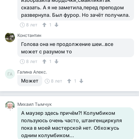
изобразила мордочки,смайликитак
сказать. А я не заметила,перед преподом
развернула. Был фурор. Но зачёт получила.
8 лет
1
Константин
Голова она не продолжение шеи..все
может с разумом то
8 лет
1
Галина Алекс.
ГА
Может
8 лет
1
Михаил Тымчук
А маузер здесь причём?! Колумбиком
пользуюсь очень часто, штангенциркуля
пока в моей мастерской нет. Обхожусь
одним колумбиком...