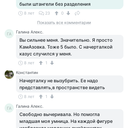
были штангели без разделения
8 лет
23
0
Показать все комментарии
Галина Алекс.
ГА
Вы сильнее меня. Значительно. Я просто
КамАзовка. Тоже 5 было. С начерталкой
казус случился у меня.
8 лет
1
Константин
Начерталку не вызубрить. Ее надо
представлять,в пространстве видеть
8 лет
1
Галина Алекс.
ГА
Свободно вычеривала. Но помогла
младшая моя умница. На каждой фигуре