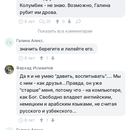
Колумбик - не знаю. Возможно, Галина
рубит им дрова.
8 лет
20
0
Показать все комментарии
Галина Алекс.
ГА
значить берегите и лелейте его.
8 лет
1
Фархад Исмаилов
Да я и не умею "давить, воспитывать".... Мы
с ним - как друзья...Правда, он уже
"старше" меня, потому что - на компьютере,
как Бог. Свободно владеет английским,
немецким и арабским языками, не считая
русского и узбекского...
8 лет
1
Галина Алекс.