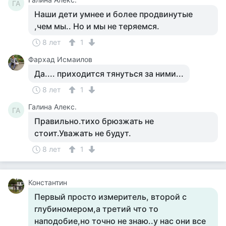
ГА
Наши дети умнее и более продвинутые
,чем мы.. Но и мы не теряемся.
8 лет
1
Фархад Исмаилов
Да.... приходится тянуться за ними...
8 лет
1
Галина Алекс.
ГА
Правильно.тихо брюзжать не
стоит.Уважать не будут.
8 лет
1
Константин
Первый просто измеритель, второй с
глубиномером,а третий что то
наподобие,но точно не знаю..у нас они все