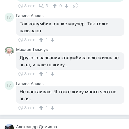
8 лет
3
0
Галина Алекс.
ГА
Так колумбик ,он же маузер. Так тоже
называют.
8 лет
1
Михаил Тымчук
Другого названия колумбика всю жизнь не
знал, и как-то живу...
8 лет
1
Галина Алекс.
ГА
Не настаиваю. Я тоже живу,много чего не
зная.
8 лет
1
Александр Демидов