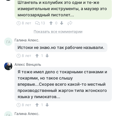
Штангель и колумбик это одни и те-же
измерительные инструменты, а маузер это
многозарядный пистолет...
8 лет
13
0
Показать все комментарии
Галина Алекс.
ГА
Истоки не знаю.но так рабочие называли.
8 лет
1
Алекс Венцель
Я тоже имел дело с токарными станками и
токарями, но такое слышу
впервые...Скорее всего какой-то местный
производственный жаргон типа жгонского
языка у пимокатов...
8 лет
1
Галина Алекс.
ГА