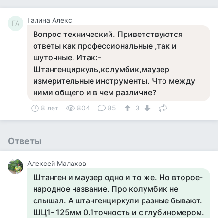
Галина Алекс.
ГА
Вопрос технический. Приветствуются
ответы как профессиональные ,так и
шуточные. Итак:-
Штангенциркуль,колумбик,маузер
измерительные инструменты. Что между
ними общего и в чем различие?
8 лет
804
85
3
Ответы
Алексей Малахов
Штанген и маузер одно и то же. Но второе-
народное название. Про колумбик не
слышал. А штангенциркули разные бывают.
ШЦ1- 125мм 0.1точность и с глубиномером.