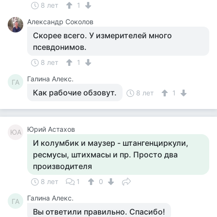
8 лет
1
Александр Соколов
Скорее всего. У измерителей много
псевдонимов.
8 лет
1
Галина Алекс.
ГА
Как рабочие обзовут.
8 лет
1
Юрий Астахов
ЮА
И колумбик и маузер - штангенциркули,
ресмусы, штихмасы и пр. Просто два
производителя
8 лет
1
0
Галина Алекс.
ГА
Вы ответили правильно. Спасибо!