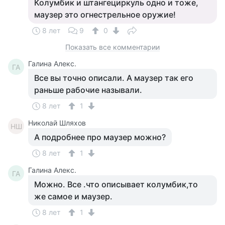
Колумбик и штангециркуль одно и тоже,
маузер это огнестрельное оружие!
8 лет
9
0
Показать все комментарии
Галина Алекс.
ГА
Все вы точно описали. А маузер так его
раньше рабочие называли.
8 лет
1
Николай Шляхов
НШ
А подробнее про маузер можно?
8 лет
1
Галина Алекс.
ГА
Можно. Все .что описывает колумбик,то
же самое и маузер.
8 лет
1