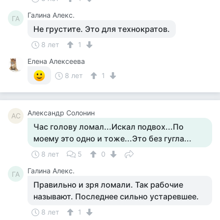
Галина Алекс.
ГА
Не грустите. Это для технократов.
8 лет
1
Елена Алексеева
8 лет
1
Александр Солонин
АС
Час голову ломал...Искал подвох...По
моему это одно и тоже...Это без гугла...
8 лет
5
0
Галина Алекс.
ГА
Правильно и зря ломали. Так рабочие
называют. Последнее сильно устаревшее.
8 лет
1