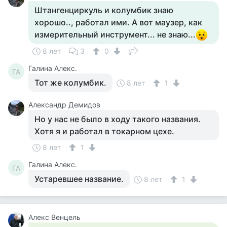
Штангенциркуль и колумбик знаю
хорошо.., работал ими. А вот маузер, как
измерительный инструмент... не знаю...
8 лет
3
0
Галина Алекс.
ГА
Тот же колумбик.
8 лет
1
Александр Демидов
Но у нас не было в ходу такого названия.
Хотя я и работал в токарном цехе.
8 лет
1
Галина Алекс.
ГА
Устаревшее название.
8 лет
1
Алекс Венцель