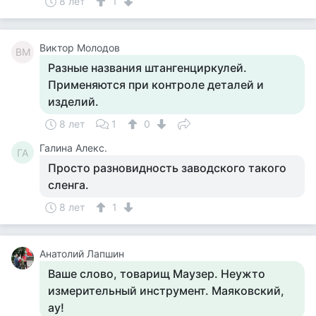
8 лет
1
Виктор Молодов
ВМ
Разные названия штангенциркулей.
Применяются при контроле деталей и
изделий.
8 лет
1
0
Галина Алекс.
ГА
Просто разновидность заводского такого
сленга.
8 лет
1
Анатолий Лапшин
Ваше слово, товарищ Маузер. Неужто
измерительный инструмент. Маяковский,
ау!