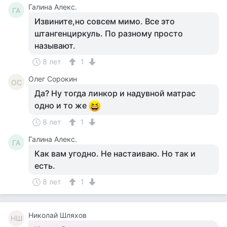
Галина Алекс.
ГА
Извините,но совсем мимо. Все это
штангенциркуль. По разному просто
называют.
8 лет
1
Олег Сорокин
ОС
Да? Ну тогда линкор и надувной матрас
одно и то же
8 лет
1
Галина Алекс.
ГА
Как вам угодно. Не настаиваю. Но так и
есть.
8 лет
1
Николай Шляхов
НШ