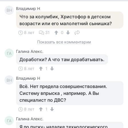
Владимир Н
ВН
Что за колумбик, Христофор в детском
возрасти или его малолетний сынишка?
8 лет
31
0
Показать все комментарии
Галина Алекс.
ГА
Доработки? А что там дорабатывать.
8 лет
1
Владимир Н
ВН
Всё. Нет предела совершенствования.
Систему впрыска , например. А Вы
специалист по ДВС?
8 лет
1
Галина Алекс.
ГА
Я по пуску- наладке технологического