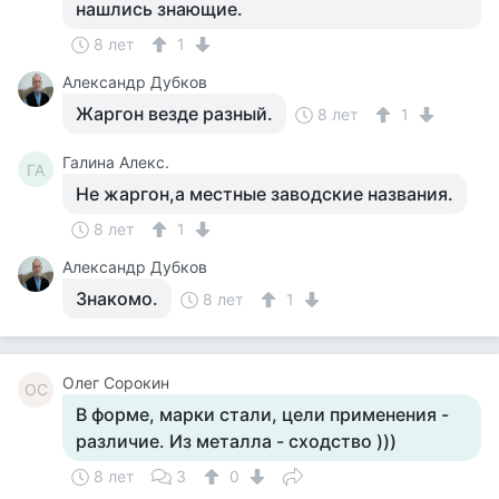
нашлись знающие.
8 лет
1
Александр Дубков
Жаргон везде разный.
8 лет
1
Галина Алекс.
ГА
Не жаргон,а местные заводские названия.
8 лет
1
Александр Дубков
Знакомо.
8 лет
1
Олег Сорокин
ОС
В форме, марки стали, цели применения -
различие. Из металла - сходство )))
8 лет
3
0