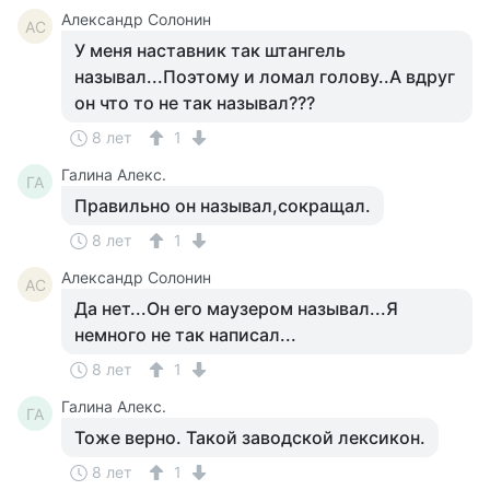
Александр Солонин
АС
У меня наставник так штангель
называл...Поэтому и ломал голову..А вдруг
он что то не так называл???
8 лет
1
Галина Алекс.
ГА
Правильно он называл,сокращал.
8 лет
1
Александр Солонин
АС
Да нет...Он его маузером называл...Я
немного не так написал...
8 лет
1
Галина Алекс.
ГА
Тоже верно. Такой заводской лексикон.
8 лет
1