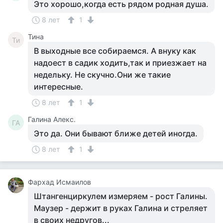
Это хорошо,когда есть рядом родная душа.
8 лет
1
Тина
Ти
В выходные все собираемся. А внуку как
надоест в садик ходить,так и приезжает на
недельку. Не скучно.Они же такие
интересные.
8 лет
1
Галина Алекс.
ГА
Это да. Они бывают ближе детей иногда.
8 лет
1
Фархад Исмаилов
Штангенциркулем измеряем - рост Галины.
Маузер - держит в руках Галина и стреляет
в своих недругов...