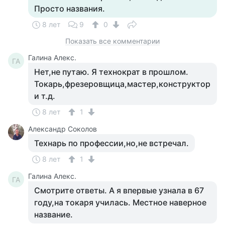
Просто названия.
8 лет
9
0
Показать все комментарии
Галина Алекс.
ГА
Нет,не путаю. Я технократ в прошлом.
Токарь,фрезеровщица,мастер,конструктор
и т.д.
8 лет
1
Александр Соколов
Технарь по профессии,но,не встречал.
8 лет
1
Галина Алекс.
ГА
Смотрите ответы. А я впервые узнала в 67
году,на токаря училась. Местное наверное
название.