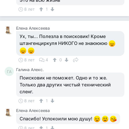
Это на всю жизнь
8 лет
1
Елена Алексеева
Ух, ты... Полезла в поисковик! Кроме
штангенциркуля НИКОГО не знаюююю
8 лет
4
0
Галина Алекс.
ГА
Поисковик не поможет. Одно и то же.
Только два других чистый технический
сленг.
8 лет
1
Елена Алексеева
Спасибо! Успокоили мою душу!
8 лет
1