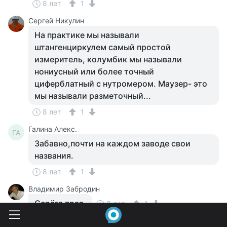
8 лет
1
Сергей Никулин
На практике мы называли
штангенциркулем самый простой
измеритель, колумбик мы называли
нониусный или более точный
циферблатный с нутромером. Маузер- это
мы называли разметочный...
8 лет
1
Галина Алекс.
ГА
Забавно,почти на каждом заводе свои
названия.
8 лет
1
Владимир Забродин
Серёга прав.
8 лет
1
Сергей Никулин