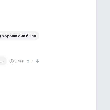
)) хороша она была
..
5 лет
1