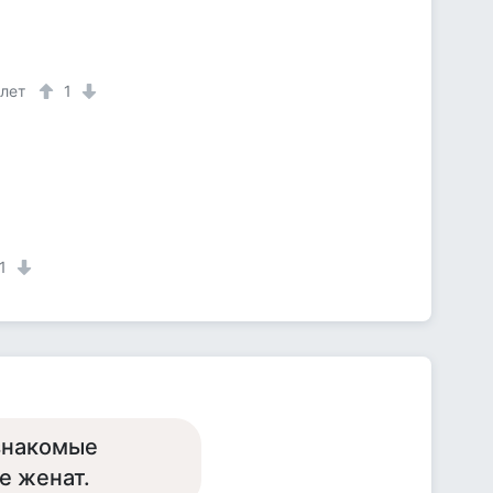
 лет
1
1
езнакомые
е женат.