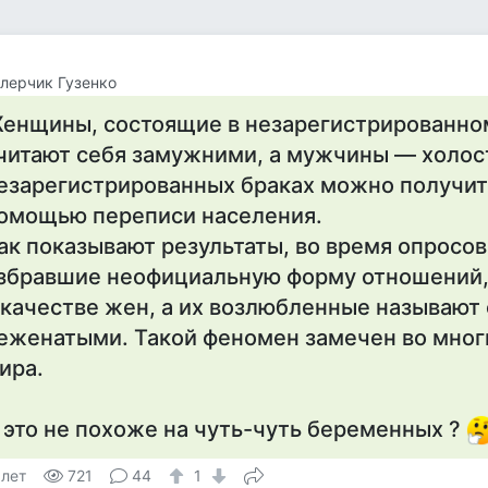
лерчик Гузенко
енщины, состоящие в незарегистрированно
читают себя замужними, а мужчины — холос
езарегистрированных браках можно получит
омощью переписи населения.
ак показывают результаты, во время опросов
збравшие неофициальную форму отношений
 качестве жен, а их возлюбленные называют
еженатыми. Такой феномен замечен во мног
ира.
 это не похоже на чуть-чуть беременных ?
 лет
721
44
1