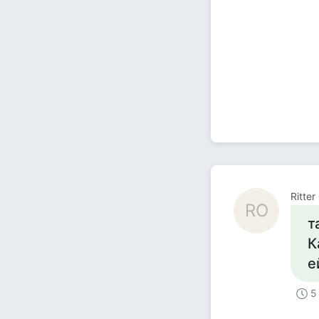
Ritte
RO
т
К
е
5