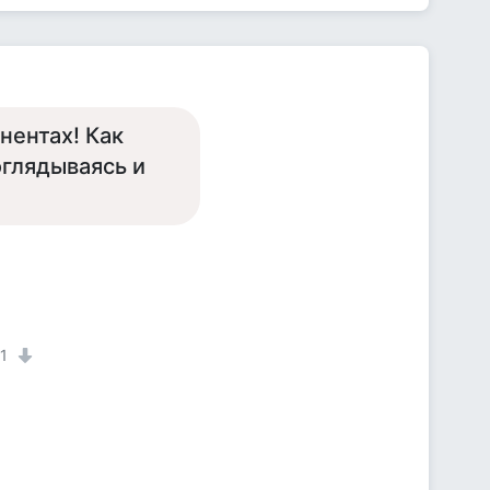
нентах! Как
оглядываясь и
1