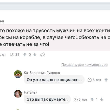
ья
то похоже на трусость мужчин на всех конти
рысы на корабле, в случае чего..сбежать не 
е отвечать не за что!
 лет
31
0
Показать все комментарии
Ка-Валерчик Гузенко
Он уже давно не социален ..
5 лет
Наталья
Это вы так думаете..
5 лет
1