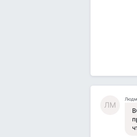
Людм
ЛМ
В
п
ч