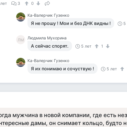
 лет
3
0
Ка-Валерчик Гузенко
Я не прошу ! Мои и без ДНК видны !
5
Людмила Мухорина
ЛМ
А сейчас спорят.
5 лет
1
Ка-Валерчик Гузенко
Я их понимаю и сочуствую !
5 лет
а
огда мужчина в новой компании, где есть н
нтересные дамы, он снимает кольцо, будто н