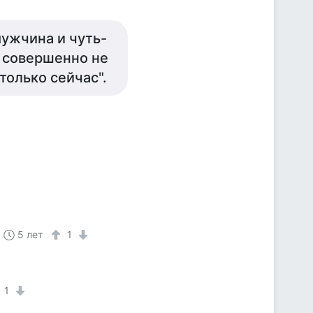
ужчина и чуть-
ы совершенно не
только сейчас".
5 лет
1
1