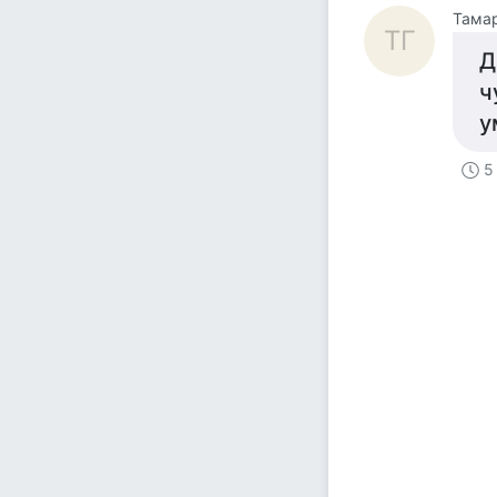
Тамар
ТГ
Д
ч
у
5