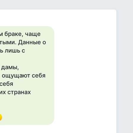
м браке, чаще
тыми. Данные о
ь лишь с
 дамы,
, ощущают себя
 себя
их странах