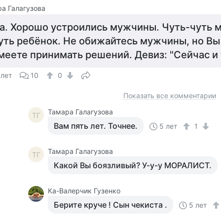
а Галагузова
а. Хорошо устроились мужчины. Чуть-чуть м
уть ребёнок. Не обижайтесь мужчины, но В
меете принимать решений. Девиз: "Сейчас и 
 лет
10
0
Показать все комментарии
Тамара Галагузова
ТГ
Вам пять лет. Точнее.
5 лет
1
Тамара Галагузова
ТГ
Какой Вы боязливый? У-у-у МОРАЛИСТ.
Ка-Валерчик Гузенко
Берите круче ! Сын чекиста .
5 лет