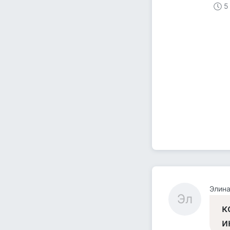
5
Элин
Эл
к
и