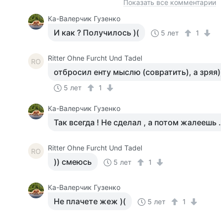
Показать все комментарии
Ка-Валерчик Гузенко
И как ? Получилось )(
5 лет
1
Ritter Ohne Furcht Und Tadel
RO
отбросил енту мыслю (совратить), а зряя
5 лет
1
Ка-Валерчик Гузенко
Так всегда ! Не сделал , а потом жалеешь ..
Ritter Ohne Furcht Und Tadel
RO
)) смеюсь
5 лет
1
Ка-Валерчик Гузенко
Не плачете жеж )(
5 лет
1