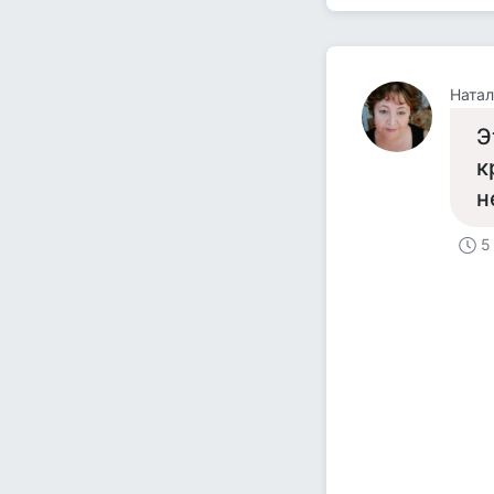
Натал
Э
к
н
5