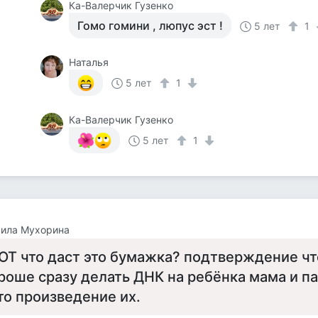
Ка-Валерчик Гузенко
Гомо гомини , люпус эст !
5 лет
1
Наталья
5 лет
1
Ка-Валерчик Гузенко
5 лет
1
ила Мухорина
ОТ что даст это бумажка? подтверждение ч
роше сразу делать ДНК на ребёнка мама и па
то произведение их.