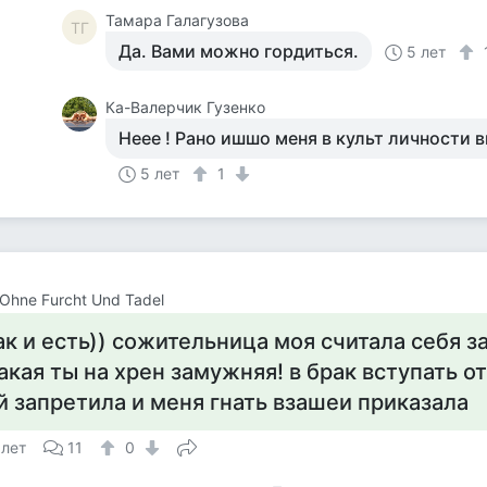
Тамара Галагузова
ТГ
Да. Вами можно гордиться.
5 лет
Ка-Валерчик Гузенко
Неее ! Рано ишшо меня в культ личности в
5 лет
1
r Ohne Furcht Und Tadel
ак и есть)) сожительница моя считала себя з
акая ты на хрен замужняя! в брак вступать о
й запретила и меня гнать взашеи приказала
 лет
11
0