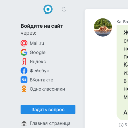
Ка-Ва
Войдите на сайт
Ж
через:
с
Mail.ru
н
Google
п
Яндекс
К
Фейсбук
и
ВКонтакте
в
н
Одноклассники
м
Задать вопрос
А
Главная страница
5