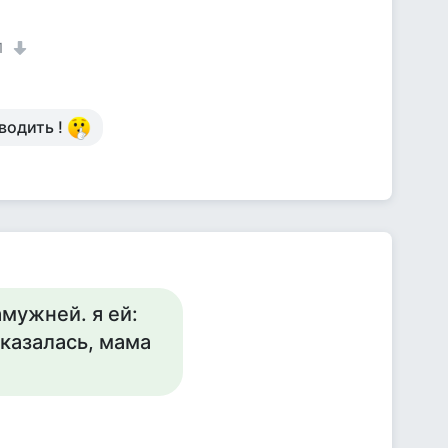
1
водить !
амужней. я ей:
тказалась, мама