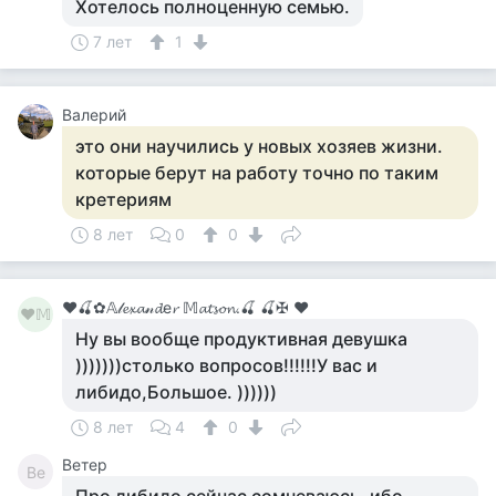
Хотелось полноценную семью.
7 лет
1
Валерий
это они научились у новых хозяев жизни.
которые берут на работу точно по таким
кретериям
8 лет
0
0
♥🍒✿𝔸𝓁𝓮𝔁𝓪𝓃𝓭е𝓻 𝕄𝓪𝓽𝓼𝓸𝓷.🍒 🍒✠ ♥
♥𝕄
Ну вы вообще продуктивная девушка
)))))))столько вопросов!!!!!!У вас и
либидо,Большое. ))))))
8 лет
4
0
Ветер
Ве