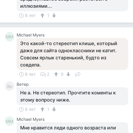
иллюзиями...
8 лет
1
Michael Myers
MM
Это какой-то стереотип клише, который
даже для сайта одноклассники не катит.
Совсем ярлык старенький, будто из
совдепа.
8 лет
2
0
Ветер
Ве
Не а. Не стереотип. Прочтите коменты к
этому вопросу ниже.
8 лет
1
Michael Myers
MM
Мне нравится леди одного возраста или