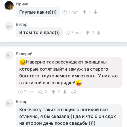
Ирина
Глупые какие))))
7 лет
1
Ветер
Ве
В том то и дело)))
7 лет
1
Валерий
Ва
Наверно так рассуждают женщины
которые хотят выйти замуж за старого,
богатого, глухонемого импотента. У них же
с логикой все в порядке!
7 лет
2
0
Ветер
Ве
Конечно у таких женщин с логикой все
отлично, я бы сказала))) да и что б он сдох
на второй день посое свадьбы))))