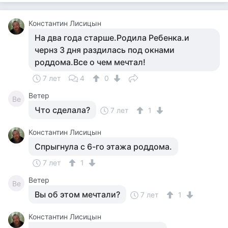
Константин Лисицын
На два года старше.Родила Ребенка.и
чернз 3 дня раздилась под окнами
роддома.Все о чем мечтал!
7 лет
4
0
Ветер
Ве
Что сделала?
7 лет
1
Константин Лисицын
Спрыгнула с 6-го этажа роддома.
7 лет
1
Ветер
Ве
Вы об этом мечтали?
7 лет
1
Константин Лисицын