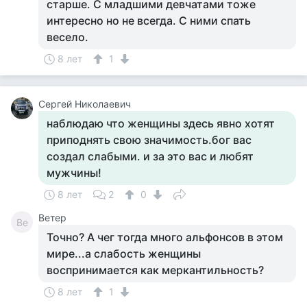
старше. С младшими девчатами тоже
интересно но не всегда. С ними спать
весело.
8 лет
1
Сергей Николаевич
наблюдаю что женщины здесь явно хотят
приподнять свою значимость.бог вас
создал слабыми. и за это вас и любят
мужчины!
8 лет
2
0
Ветер
Ве
Точно? А чег тогда много альфонсов в этом
мире...а слабость женщины
воспринимается как меркантильность?
8 лет
1