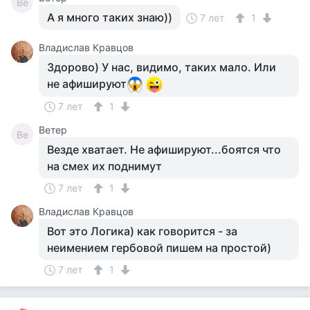
Ве
А я много таких знаю))
7 лет
1
Владислав Кравцов
Здорово) У нас, видимо, таких мало. Или
не афишируют
7 лет
1
Ветер
Ве
Везде хватает. Не афишируют...боятся что
на смех их поднимут
7 лет
1
Владислав Кравцов
Вот это Логика) как говорится - за
неимением гербовой пишем на простой)
7 лет
1