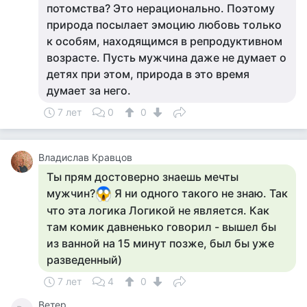
потомства? Это нерационально. Поэтому
природа посылает эмоцию любовь только
к особям, находящимся в репродуктивном
возрасте. Пусть мужчина даже не думает о
детях при этом, природа в это время
думает за него.
7 лет
0
0
Владислав Кравцов
Ты прям достоверно знаешь мечты
мужчин?
Я ни одного такого не знаю. Так
что эта логика Логикой не является. Как
там комик давненько говорил - вышел бы
из ванной на 15 минут позже, был бы уже
разведенный)
7 лет
4
0
Ветер