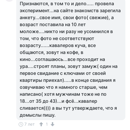
Признаются, в том то и дело..... провела
эксперимент...на сайте знакомств зарегила
анкету...свое имя, свои фото( свежие), а
возраст поставила на 10 лет
моложе....никто ни разу не усомнился в
том, что фото не соответствуют
возрасту......кавалеров куча, все
общаются, зовут на кофе, в
кино...соглашаюсь...все проходит на
ура....строят планы, зовут замуж( один на
первое свидание с ключами от своей
квартиры приехал).....в конце свидания я
озвучиваю что я намного старше, чем
написано( хотя мужчинам тоже не по
18...от 35 до 43)...и фсё...кавалер
сливается)))) а вы тут утверждаете, что я
домыслы пишу.
7 лет
1