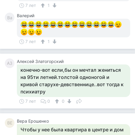
7 лет
1
Валерий
Ва
7 лет
1
Алексей Златогорский
АЗ
конечно-вот если,бы он мечтал жениться
на 95ти летней.толстой одноногой и
кривой старухе-девственнице..вот тогда к
психиатру
7 лет
0
0
Вера Ерошенко
ВЕ
Чтобы у нее была квартира в центре и дом