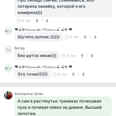
Про либидо сейчас сомневаюсь, ибо
потеряла линейку, которой я его
измеряла)))
8 лет
1
♥🍒✿𝔸𝓁𝓮𝔁𝓪𝓃𝓭е𝓻 𝕄𝓪𝓽𝓼𝓸𝓷.🍒 🍒✠ ♥
♥𝕄
Шутите,пупсик.))))))
8 лет
1
Ветер
Ве
Без шуток никак)))
8 лет
1
♥🍒✿𝔸𝓁𝓮𝔁𝓪𝓃𝓭е𝓻 𝕄𝓪𝓽𝓼𝓸𝓷.🍒 🍒✠ ♥
♥𝕄
Это точно!)))))
8 лет
1
Екатерина Шлак
А сам в растянутых трениках почесывая
пузо и попивая пивко на диване. Высший
пилотаж.