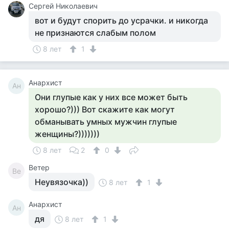
Сергей Николаевич
вот и будут спорить до усрачки. и никогда
не признаются слабым полом
8 лет
1
Анархист
Ан
Они глупые как у них все может быть
хорошо?))) Вот скажите как могут
обманывать умных мужчин глупые
женщины?)))))))
8 лет
2
0
Ветер
Ве
Неувязочка))
8 лет
1
Анархист
Ан
дя
8 лет
1