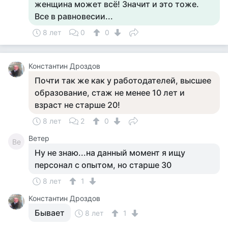
женщина может всё! Значит и это тоже.
Все в равновесии...
8 лет
0
0
Константин Дроздов
Почти так же как у работодателей, высшее
образование, стаж не менее 10 лет и
взраст не старше 20!
8 лет
2
0
Ветер
Ве
Ну не знаю...на данный момент я ищу
персонал с опытом, но старше 30
8 лет
1
Константин Дроздов
Бывает
8 лет
1