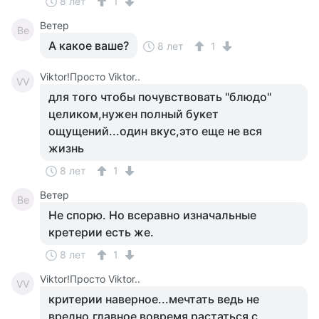
8 лет
1
Ветер
Ве
А какое ваше?
8 лет
1
Viktor!Просто Viktor..
VV
для того чтобы почувствовать "блюдо"
целиком,нужен полный букет
ощущений...один вкус,это еще не вся
жизнь
8 лет
1
Ветер
Ве
Не спорю. Но всеравно изначальные
кретерии есть же.
8 лет
1
Viktor!Просто Viktor..
VV
критерии наверное...мечтать ведь не
вредно,главное вовремя растаться с