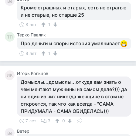
Ве
Кроме страшных и старых, есть не страгые
и не старые, но старше 25
8 лет
1
Терко Павлик
ТП
Про деньги и споры история умалчивает
8 лет
1
Игорь Кольцов
ИК
Домыслы...домыслы...откуда вам знать о
чем мечтают мужчины на самом деле?))) да
ни один из них никогда женщине в этом не
откроется, так что как всегда - "САМА
ПРИДУМАЛА - САМА ОБИДЕЛАСЬ)))
7 лет
3
0
Ветер
Ве