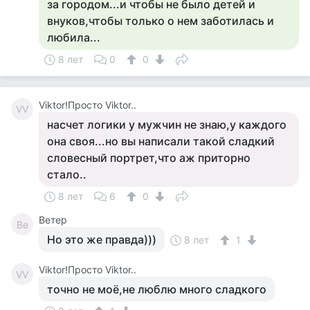
за городом...и чтобы не было детей и
внуков,чтобы только о нем заботилась и
любила...
8 лет
0
0
Viktor!Просто Viktor..
VV
насчет логики у мужчин не знаю,у каждого
она своя...но вы написали такой сладкий
словесный портрет,что аж приторно
стало..
8 лет
6
0
Ветер
Ве
Но это же правда)))
8 лет
1
Viktor!Просто Viktor..
VV
точно не моё,не люблю много сладкого