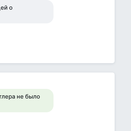
ей о
итлера не было