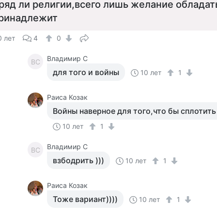
ряд ли религии,всего лишь желание обладать
ринадлежит
0 лет
4
0
Владимир С
ВС
для того и войны
10 лет
1
Раиса Козак
Войны наверное для того,что бы сплотить
10 лет
1
Владимир С
ВС
взбодрить )))
10 лет
1
Раиса Козак
Тоже вариант))))
10 лет
1