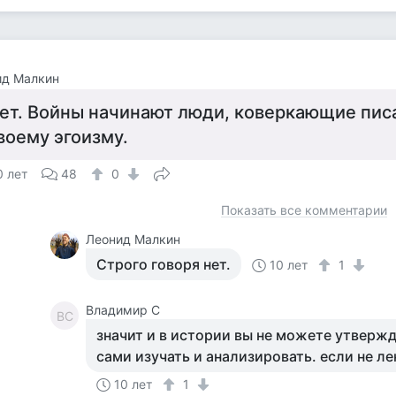
ид Малкин
ет. Войны начинают люди, коверкающие писа
воему эгоизму.
0 лет
48
0
Показать все комментарии
Леонид Малкин
Строго говоря нет.
10 лет
1
Владимир С
ВС
значит и в истории вы не можете утвержд
сами изучать и анализировать. если не ле
10 лет
1