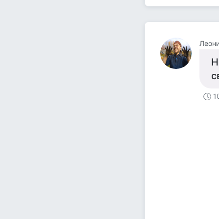
Леон
Н
с
1