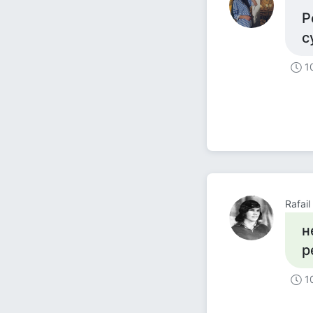
Р
с
1
Rafai
н
р
1