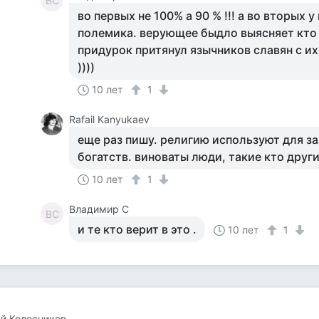
ВС
во первых не 100% а 90 % !!! а во вторых у
полемика. верующее быдло выясняет кто 
придурок притянул язычников славян с их
))))
10 лет
1
Rafail Kanyukaev
еще раз пишу. религию используют для за
богатств. виноваты люди, такие кто друг
10 лет
1
Владимир С
ВС
и те кто верит в это .
10 лет
1
й Колесников