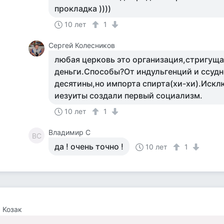
прокладка ))))
10 лет
1
Сергей Колесников
любая церковь это организация,стригущая
деньги.Способы?От индульгенций и ссудн
десятины,но импорта спирта(хи-хи).Искл
иезуиты создали первый социализм.
10 лет
1
Владимир С
ВС
да ! очень точно !
10 лет
1
 Козак