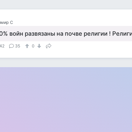
имир С
0% войн развязаны на почве религии ! Религи
42
35
0