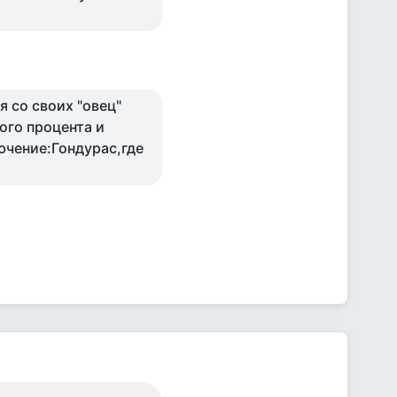
 со своих "овец"
ого процента и
ючение:Гондурас,где