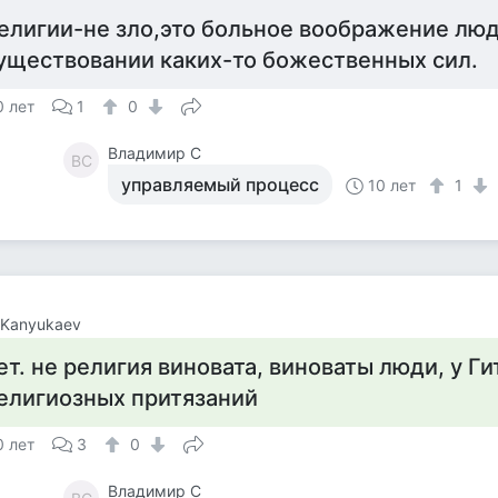
елигии-не зло,это больное воображение люд
уществовании каких-то божественных сил.
0 лет
1
0
Владимир С
ВС
управляемый процесс
10 лет
1
l Kanyukaev
ет. не религия виновата, виноваты люди, у Г
елигиозных притязаний
0 лет
3
0
Владимир С