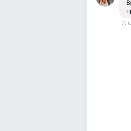
В
п
1