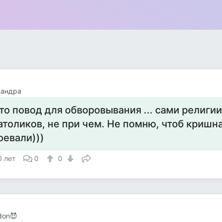
сандра
то повод для обворовывания ... сами религии
атоликов, не при чем. Не помню, чтоб кришн
оевали)))
0 лет
0
0
don😈