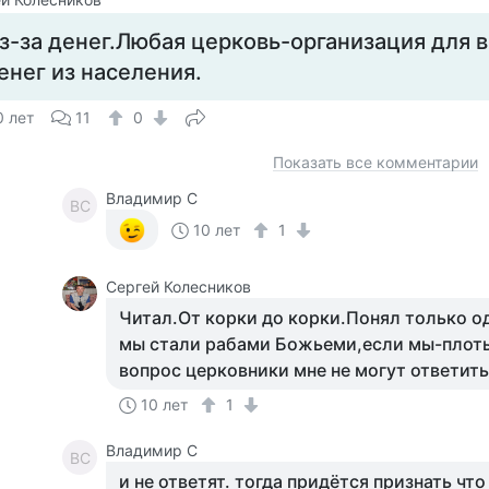
з-за денег.Любая церковь-организация для 
енег из населения.
0 лет
11
0
Показать все комментарии
Владимир С
ВС
10 лет
1
Сергей Колесников
Читал.От корки до корки.Понял только од
мы стали рабами Божьеми,если мы-плоть
вопрос церковники мне не могут ответить
10 лет
1
Владимир С
ВС
и не ответят. тогда придётся признать чт