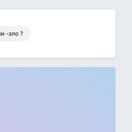
и -зло ?