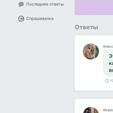
Последние ответы
Спрашивалка
Ответы
Алек
Э
к
в
1
Abad