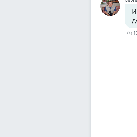
И
д
1