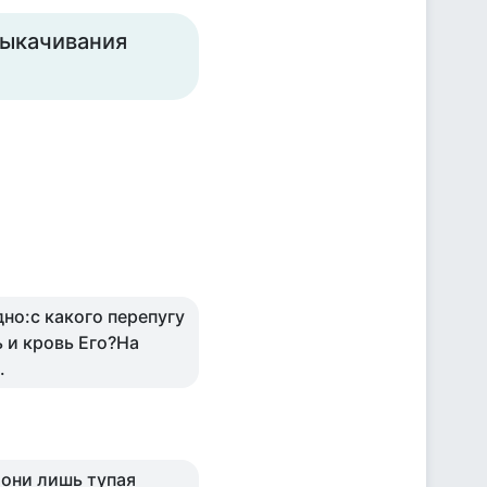
выкачивания
но:с какого перепугу
 и кровь Его?На
.
о они лишь тупая