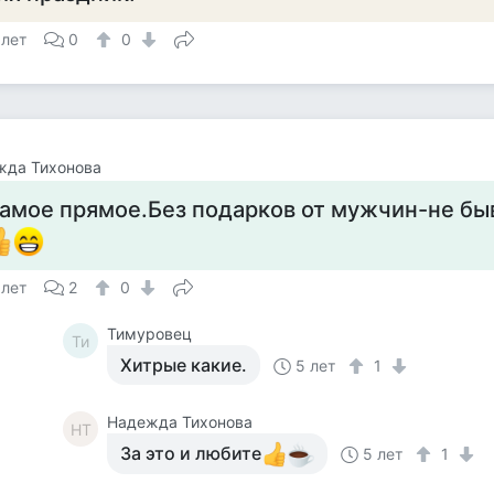
 лет
0
0
жда Тихонова
амое прямое.Без подарков от мужчин-не бы
 лет
2
0
Тимуровец
Ти
Хитрые какие.
5 лет
1
Надежда Тихонова
НТ
За это и любите
5 лет
1