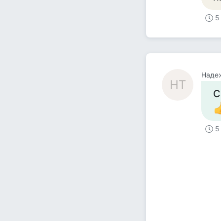
5
Наде
НТ
С
5