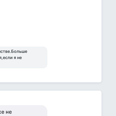
нстве.Больше
,если я не
же не