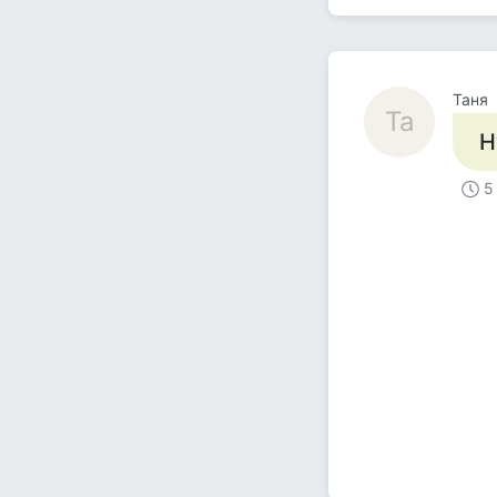
Таня
Та
Н
5