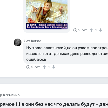
5 лет
1
Alex Kotsar
Ну тоже славянский,на оч узком простра
известен этот денькак день равноденствия
ошибаюсь
5 лет
1
ор Клименко
рямое !!! а они без нас что делать будут - да