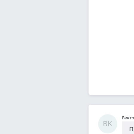
Викт
ВК
П