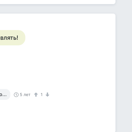
влять!
...
5 лет
1