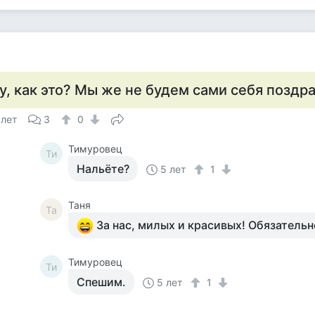
у, как это? Мы же не будем сами себя поздра
 лет
3
0
Тимуровец
Ти
Нальёте?
5 лет
1
Таня
Та
За нас, милых и красивых! Обязательно
Тимуровец
Ти
Спешим.
5 лет
1