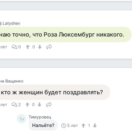
ij Latyshev
наю точно, что Роза Люксембург никакого.
 лет
0
0
на Ващенко
 кто ж женщин будет поздравлять?
 лет
2
0
Тимуровец
Ти
Нальёте?
5 лет
1