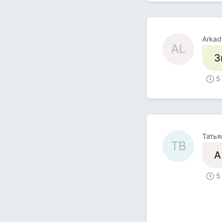
Arkad
AL
З
5
Татья
ТВ
А
5