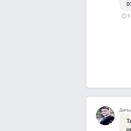
о
5
Диль
Т
н