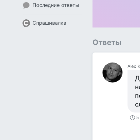
Последние ответы
Спрашивалка
Ответы
Alex K
Д
н
п
с
5