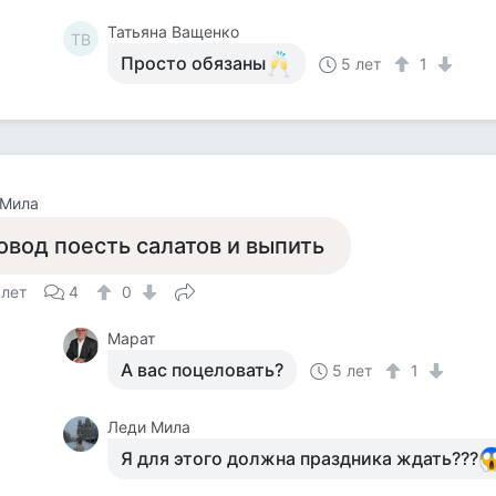
Татьяна Ващенко
ТВ
Просто обязаны
5 лет
1
 Мила
овод поесть салатов и выпить
 лет
4
0
Марат
А вас поцеловать?
5 лет
1
Леди Мила
Я для этого должна праздника ждать???