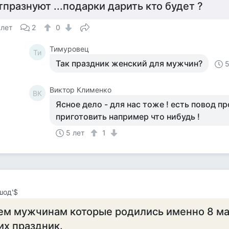
тпразнуют ...подарки дарить кто будет ?
 лет
2
0
Тимуровец
Ти
Так праздник женский для мужчин?
5
Виктор Клименко
ВК
Ясное дело - для нас тоже ! есть повод пр
приготовить например что нибудь !
5 лет
1
шод'$
ем мужчинам которые родились именно 8 мар
их праздник.