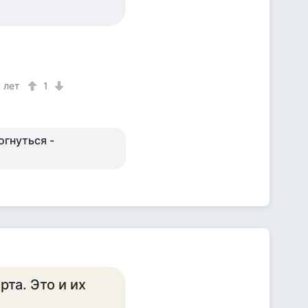
 лет
1
огнуться -
та. Это и их