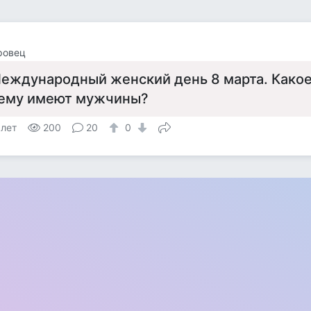
ровец
еждународный женский день 8 марта. Какое
ему имеют мужчины?
 лет
200
20
0