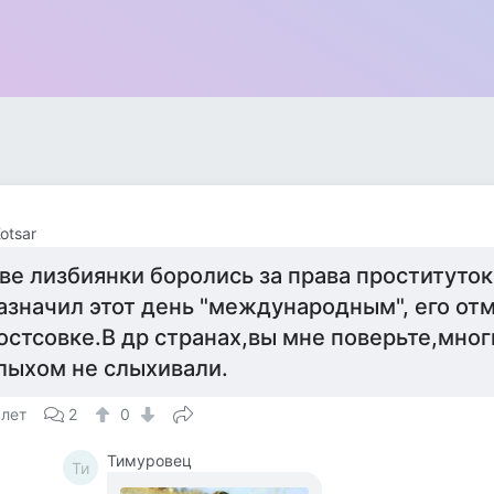
otsar
ве лизбиянки боролись за права проституток
азначил этот день "международным", его от
остсовке.В др странах,вы мне поверьте,мног
лыхом не слыхивали.
 лет
2
0
Тимуровец
Ти