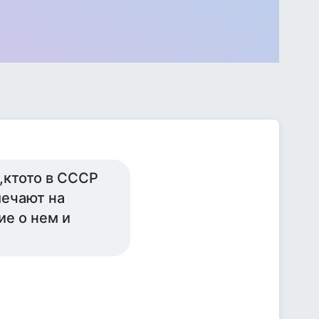
,ктото в СССР
мечают на
ие о нем и