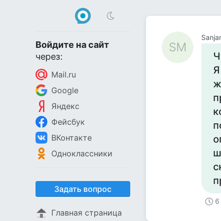
Sanja
Войдите на сайт
SM
Ч
через:
Я
Mail.ru
ж
Google
п
Яндекс
к
Фейсбук
п
ВКонтакте
о
ш
Одноклассники
с
п
Задать вопрос
6
Главная страница