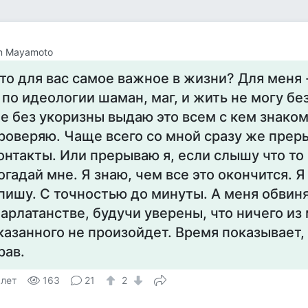
n Mayamoto
то для вас самое важное в жизни? Для меня -
 по идеологии шаман, маг, и жить не могу бе
е без укоризны выдаю это всем с кем знако
роверяю. Чаще всего со мной сразу же прер
онтакты. Или прерываю я, если слышу что то 
огадай мне. Я знаю, чем все это окончится. 
пишу. С точностью до минуты. А меня обвиня
арлатанстве, будучи уверены, что ничего из
казанного не произойдет. Время показывает, 
рав.
 лет
163
21
2