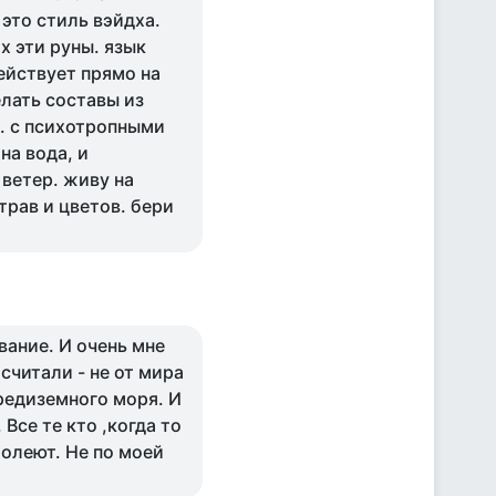
 это стиль вэйдха.
ах эти руны. язык
ействует прямо на
елать составы из
. с психотропными
на вода, и
ветер. живу на
трав и цветов. бери
вание. И очень мне
считали - не от мира
Средиземного моря. И
Все те кто ,когда то
болеют. Не по моей