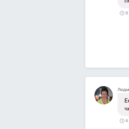
п
6
Людм
Е
ч
6