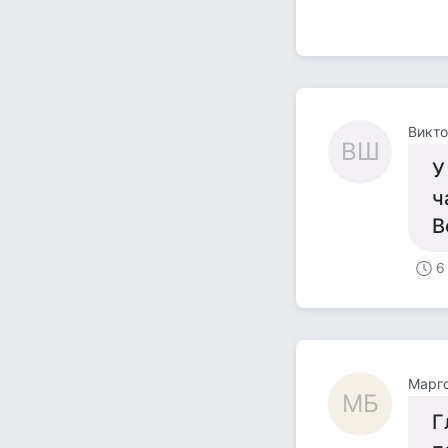
Викт
ВШ
У
ч
В
6
Mарг
MБ
Г