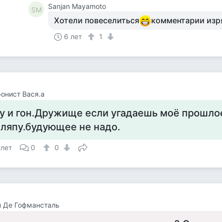
Sanjan Mayamoto
SM
Хотели повеселиться
комментарии изр
6 лет
1
онист Вася.а
у и гон.Дружище если угадаешь моё прошло
ляпу.будующее не надо.
 лет
0
0
 Де Гофмансталь