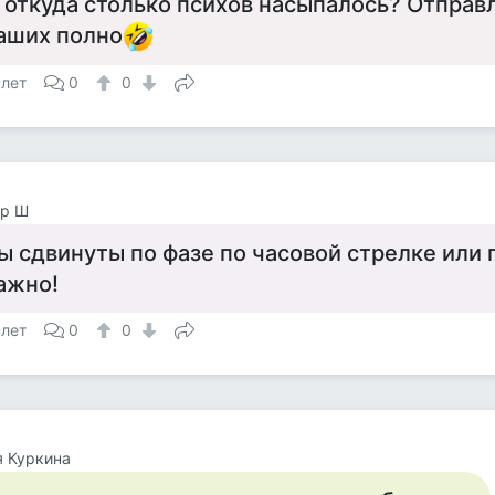
 откуда столько психов насыпалось? Отправл
аших полно
 лет
0
0
ор Ш
ы сдвинуты по фазе по часовой стрелке или 
ажно!
 лет
0
0
 Куркина