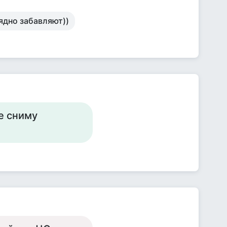
ядно забавляют))
е сниму