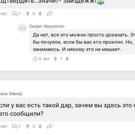
одтвердить..Значит- Звиздёжж!
 лет
1
0
Sanjan Mayamoto
SM
Да нет, все это можно просто доказать. Э
бы почуяли, если бы вас кто проклял. Но, 
занимаюсь. И никому это не мешает.
6 лет
1
ила (Мила)
сли у вас есть такой дар, зачем вы здесь это
его сообщили?
 лет
1
0