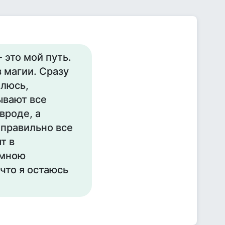
 это мой путь.
з магии. Сразу
млюсь,
ывают все
вроде, а
Я правильно все
т в
 мною
что я остаюсь