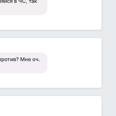
яйся в ЧС, так
против? Мне оч.