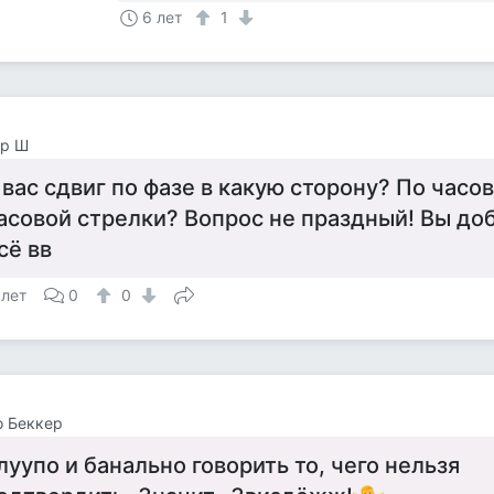
6 лет
1
ор Ш
 вас сдвиг по фазе в какую сторону? По часо
асовой стрелки? Вопрос не праздный! Вы доб
сё вв
 лет
0
0
о Беккер
луупо и банально говорить то, чего нельзя