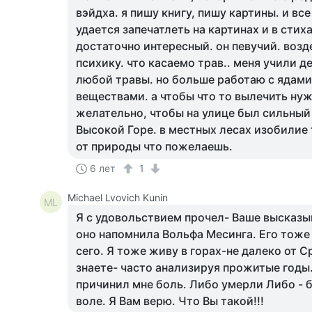
вэйдха. я пишу книгу, пишу картины. и все
удается запечатлеть на картинах и в стих
достаточно интересный. он певучий. возд
психику. что касаемо трав.. меня учили д
любой травы. но больше работаю с ядами
веществами. а чтобы что то вылечить нуж
желательно, чтобы на улице был сильный 
Высокой Горе. в местных лесах изобилие 
от природы что пожелаешь.
6 лет
1
Michael Lvovich Kunin
ML
Я с удовольствием прочел- Ваше высказы
оно напомнила Вольфа Месинга. Его тоже 
сего. Я тоже живу в горах-не далеко от 
знаете- часто анализируя прожитые годы. 
причинил мне боль. Либо умерли Либо - 
воле. Я Вам верю. Что Вы такой!!!