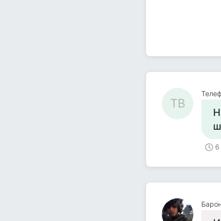
Телеф
ТВ
Н
ш
6
Барон