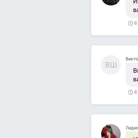
И
в
6
Викт
ВШ
В
в
6
Лидия