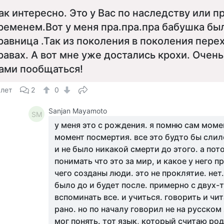
ак интересно. Это у Вас по наследству или 
ременем.Вот у меня пра.пра.пра бабушка бы
равница .Так из поколения в поколения пере
равах. А вот мне уже достались крохи. Очень
ами пообщаться!
 лет
2
0
Sanjan Mayamoto
SM
у меня это с рождения. я помню сам моме
момент посмертия. все это будто бы слил
и не было никакой смерти до этого. а пот
понимать что это за мир, и какое у него п
чего созданы люди. это не проклятие. нет.
было до и будет после. примерно с двух-
вспоминать все. и учиться. говорить и чи
рано. но по началу говорил не на русском
мог понять. тот язык, который считаю род