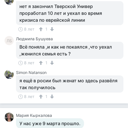
нет я закончил Тверской Универ
проработал 10 лет и уехал во время
кризиса по еврейской линии
8 лет
1
Людмила Бушуева
ЛБ
Всё поняла ,и как не покаялся ,что уехал
,женился семья есть ?
8 лет
1
Simon Natanson
я ещё в росии был женат мо здесь развёля
так получилось
8 лет
1
Мария Кыркалова
У нас уже 9 марта прошло.