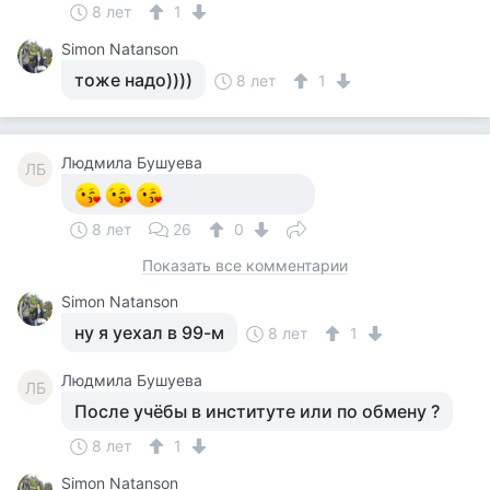
8 лет
1
Simon Natanson
тоже надо))))
8 лет
1
Людмила Бушуева
ЛБ
8 лет
26
0
Показать все комментарии
Simon Natanson
ну я уехал в 99-м
8 лет
1
Людмила Бушуева
ЛБ
После учёбы в институте или по обмену ?
8 лет
1
Simon Natanson