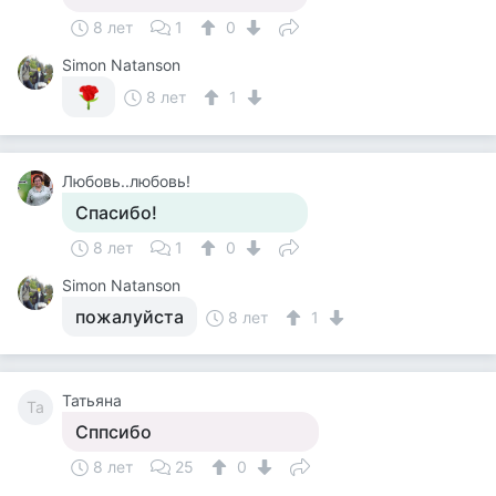
8 лет
1
0
Simon Natanson
8 лет
1
Любовь..любовь!
Спасибо!
8 лет
1
0
Simon Natanson
пожалуйста
8 лет
1
Татьяна
Та
Сппсибо
8 лет
25
0