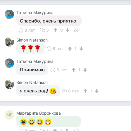
Татьяна Макурина
Спасибо, очень приятно
8 лет
3
0
Simon Natanson
8 лет
1
Татьяна Макурина
Принимаю
8 лет
1
Simon Natanson
я очень рад!
8 лет
1
Маргарита Воронкова
МВ
8 лет
1
0