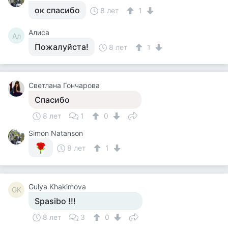
ок спасибо
8 лет
1
Алиса
Ал
Пожалуйста!
8 лет
1
Светлана Гончарова
Спасибо
8 лет
1
0
Simon Natanson
8 лет
1
Gulya Khakimova
GK
Spasibo !!!
8 лет
3
0