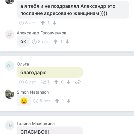
а я тебя и не поздравлял Александр это
послание адресовано женщинам ))))
8 лет
1
Александр Головченков
АГ
ок
8 лет
1
Ольга
Ол
благодарю
8 лет
1
0
Simon Natanson
8 лет
1
Галина Мазяркина
ГМ
СПАСИБО!!!