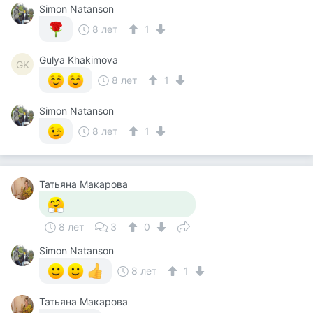
Simon Natanson
8 лет
1
Gulya Khakimova
GK
8 лет
1
Simon Natanson
8 лет
1
Татьяна Макарова
8 лет
3
0
Simon Natanson
8 лет
1
Татьяна Макарова