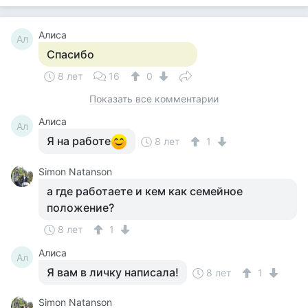
Алиса
Ал
Спасибо
8 лет
16
0
Показать все комментарии
Алиса
Ал
Я на работе
8 лет
1
Simon Natanson
а где работаете и кем как семейное
положение?
8 лет
1
Алиса
Ал
Я вам в личку написала!
8 лет
1
Simon Natanson