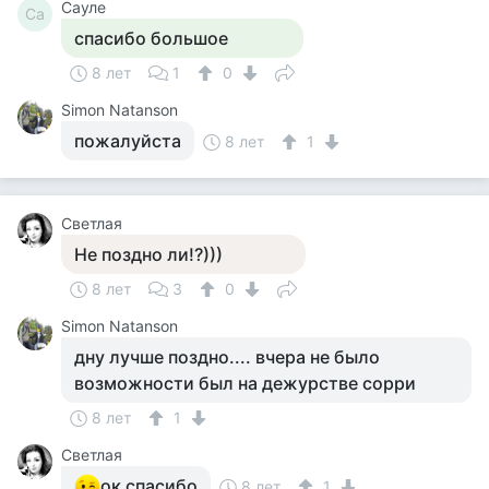
Сауле
Са
спасибо большое
8 лет
1
0
Simon Natanson
пожалуйста
8 лет
1
Светлая
Не поздно ли!?)))
8 лет
3
0
Simon Natanson
дну лучше поздно.... вчера не было
возможности был на дежурстве сорри
8 лет
1
Светлая
ок спасибо
8 лет
1