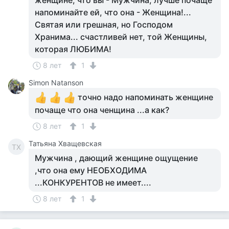
женщине, что вы - Мужчина, лучше почаще
напоминайте ей, что она - Женщина!...
Святая или грешная, но Господом
Хранима... счастливей нет, той Женщины,
которая ЛЮБИМА!
8 лет
1
Simon Natanson
точно надо напоминать женщине
почаще что она ченщина ...а как?
8 лет
1
Татьяна Хващевская
ТХ
Мужчина , дающий женщине ощущение
,что она ему НЕОБХОДИМА
...КОНКУРЕНТОВ не имеет....
8 лет
1