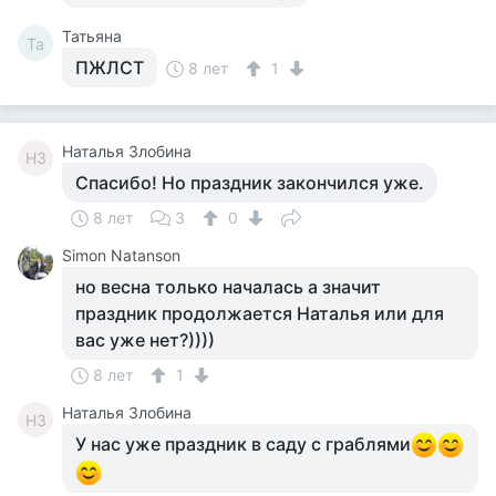
Татьяна
Та
ПЖЛСТ
8 лет
1
Наталья Злобина
НЗ
Спасибо! Но праздник закончился уже.
8 лет
3
0
Simon Natanson
но весна только началась а значит
праздник продолжается Наталья или для
вас уже нет?))))
8 лет
1
Наталья Злобина
НЗ
У нас уже праздник в саду с граблями