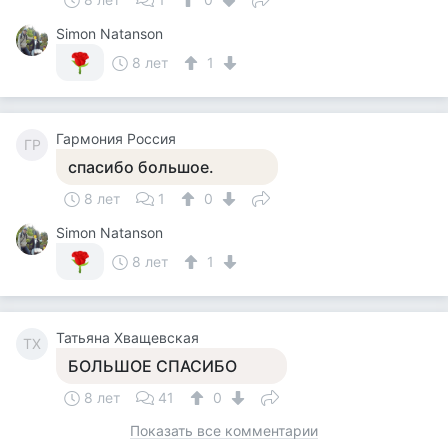
Simon Natanson
8 лет
1
Гармония Россия
ГР
спасибо большое.
8 лет
1
0
Simon Natanson
8 лет
1
Татьяна Хващевская
ТХ
БОЛЬШОЕ СПАСИБО
8 лет
41
0
Показать все комментарии