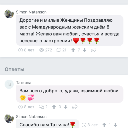
Simon Natanson
Дорогие и милые Женщины Поздравляю
вас с Международным женским днём 8
марта! Желаю вам любви , счастья и всегда
весеннего настроения !
8 лет
272
21
7
Ответы
Татьяна
Та
Вам всего доброго, удачи, взаимной любви
8 лет
2
0
Simon Natanson
Спасибо вам Татьяна!
8 лет
1