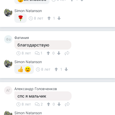
Simon Natanson
8 лет
1
Фатиния
Фа
благодарствую
8 лет
1
0
Simon Natanson
8 лет
1
Александр Головченков
АГ
спс я мальчик
8 лет
2
0
Simon Natanson