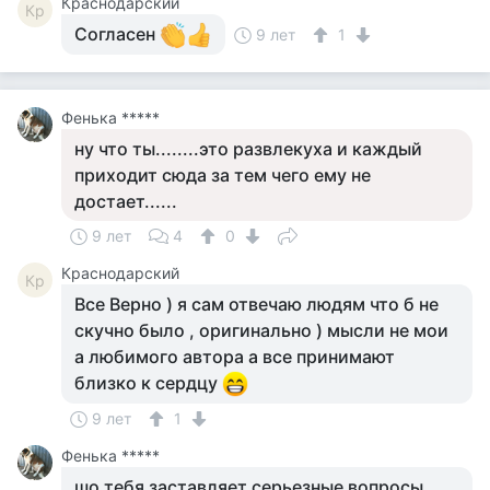
Краснодарский
Кр
Согласен
9 лет
1
Фенька *****
ну что ты........это развлекуха и каждый
приходит сюда за тем чего ему не
достает......
9 лет
4
0
Краснодарский
Кр
Все Верно ) я сам отвечаю людям что б не
скучно было , оригинально ) мысли не мои
а любимого автора а все принимают
близко к сердцу
9 лет
1
Фенька *****
шо тебя заставляет серьезные вопросы