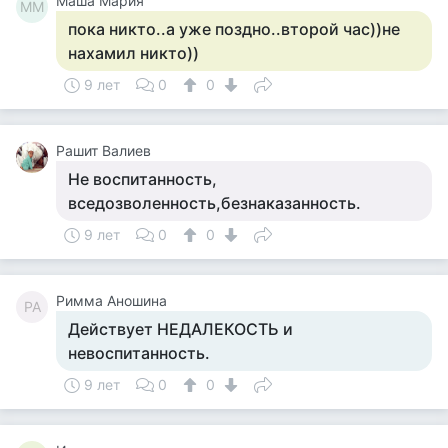
Маша Мария
ММ
пока никто..а уже поздно..второй час))не
нахамил никто))
9 лет
0
0
Рашит Валиев
Не воспитанность,
вседозволенность,безнаказанность.
9 лет
0
0
Римма Аношина
РА
Действует НЕДАЛЕКОСТЬ и
невоспитанность.
9 лет
0
0