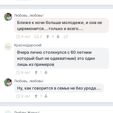
Любовь..любовь!
Ближе к ночи больше молодежи, и она не
церемонится....только и всего....
9 лет
2
0
Краснодарский
Кр
Вчера лично столкнулся с 60 летним
который был не одекватным) это один
лишь из примеров
9 лет
1
Любовь..любовь!
Ну, как говорится в семье не без урода....
9 лет
1
Люблю Жизнь!