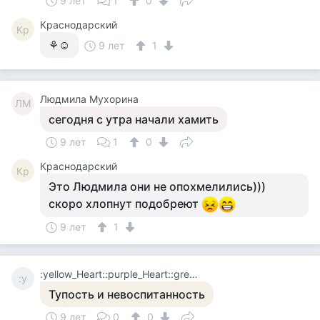
9 лет
1
0
Краснодарский
Кр
⚘☺
9 лет
1
Людмила Мухорина
ЛМ
сегодня с утра начали хамить
9 лет
1
0
Краснодарский
Кр
Это Людмила они не опохмелились)))
скоро хлопнут подобреют
9 лет
1
:yellow_Heart::purple_Heart::green_Heart:❤:yellow_Heart::purple_Heart:
:y
Тупость и невоспитанность
9 лет
0
0