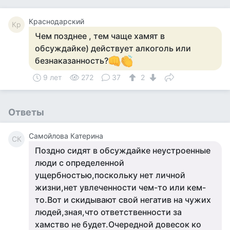
Краснодарский
Кр
Чем позднее , тем чаще хамят в
обсуждайке) действует алкоголь или
безнаказанность?
9 лет
272
37
2
Ответы
Самойлова Катерина
СК
Поздно сидят в обсуждайке неустроенные
люди с определенной
ущербностью,поскольку нет личной
жизни,нет увлеченности чем-то или кем-
то.Вот и скидывают свой негатив на чужих
людей,зная,что ответственности за
хамство не будет.Очередной довесок ко