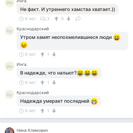
Инга.
Ин
Не факт. И утреннего хамства хватает.))
9 лет
3
0
Краснодарский
Кр
Утром хамят неопохмелившиеся люди
9 лет
1
Инга.
Ин
В надежде, что нальют?
9 лет
1
Краснодарский
Кр
Надежда умерает последней
9 лет
1
Нина Климович