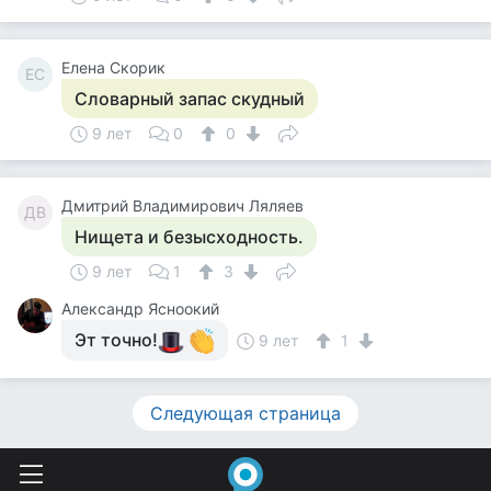
Елена Скорик
ЕС
Словарный запас скудный
9 лет
0
0
Дмитрий Владимирович Ляляев
ДВ
Нищета и безысходность.
9 лет
1
3
Александр Ясноокий
Эт точно!
9 лет
1
Следующая страница