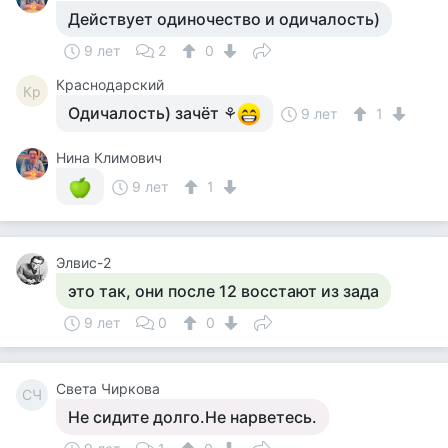
Действует одиночество и одичалость)
9 лет
2
0
Краснодарский
Кр
Одичалость) зачёт ⚘
9 лет
1
Нина Климович
9 лет
1
Элвис-2
это так, они после 12 восстают из зада
9 лет
0
0
Света Чиркова
СЧ
Не сидите долго.Не нарветесь.