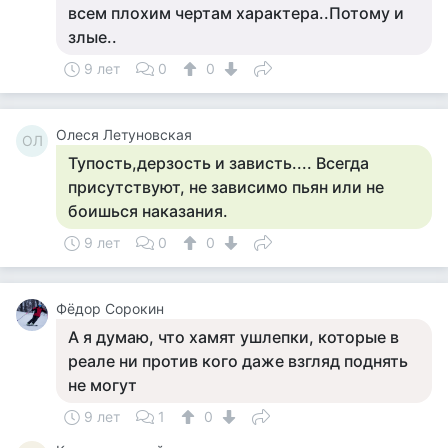
всем плохим чертам характера..Потому и
злые..
9 лет
0
0
Олеся Летуновская
ОЛ
Тупость,дерзость и зависть.... Всегда
присутствуют, не зависимо пьян или не
боишься наказания.
9 лет
0
0
Фёдор Сорокин
А я думаю, что хамят ушлепки, которые в
реале ни против кого даже взгляд поднять
не могут
9 лет
1
0