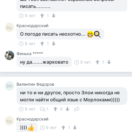
писать..........
9 лет
1
Краснодарский
Кр
О погоде писать неохотно...
9 лет
1
Фенька *****
ну да.......жарковато
9 лет
1
Валентин Федоров
ВФ
ни то и ни другое, просто Элои никогда не
могли найти общий язык с Морлоками)))))
9 лет
1
0
Краснодарский
Кр
))))
9 лет
1