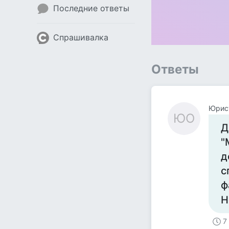
Последние ответы
Спрашивалка
Ответы
Юрис
ЮО
Д
"
д
с
ф
Н
7