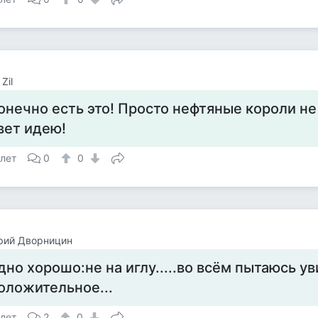
Zil
онечно есть это! Просто нефтяные короли не
вет идею!
 лет
0
0
рий Дворницин
дно хорошо:не на иглу.....во всём пытаюсь у
оложительное...
 лет
2
0