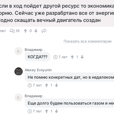
сли в ход пойдет другой ресурс то экономика
орню. Сейчас уже разрабртано все от энерги
одно скащать вечный двигатель создан
 лет
16
0
Показать все комментарии
Владимир .
В.
КОГДА???
7 лет
1
Alexey Evsyunin
Не помню конкретных дат, но в недалеко
7 лет
1
Владимир .
В.
Еще долго будем пользоваться газом и н
7 лет
1