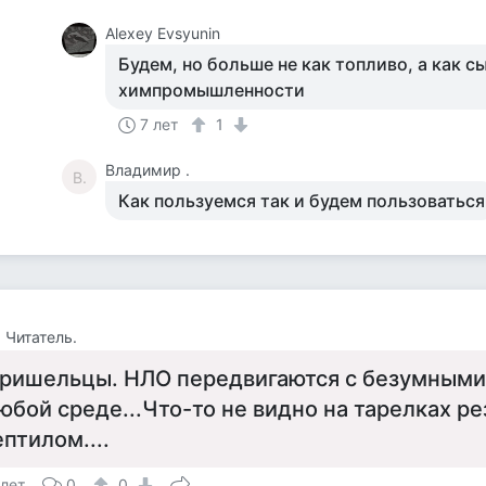
Alexey Evsyunin
Будем, но больше не как топливо, а как с
химпромышленности
7 лет
1
Владимир .
В.
Как пользуемся так и будем пользоваться
, Читатель.
ришельцы. НЛО передвигаются с безумными
юбой среде...Что-то не видно на тарелках ре
ептилом....
 лет
0
0