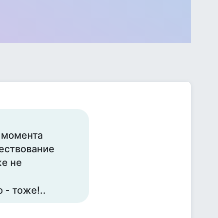
с момента
ествование
же не
- тоже!..