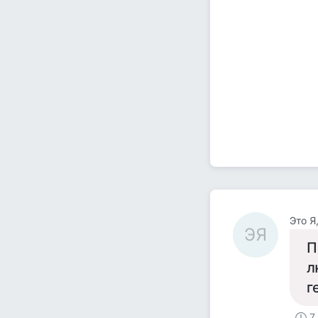
Это Я
ЭЯ
П
л
г
7