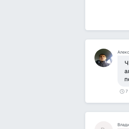
Алек
Ч
а
п
7
Влади