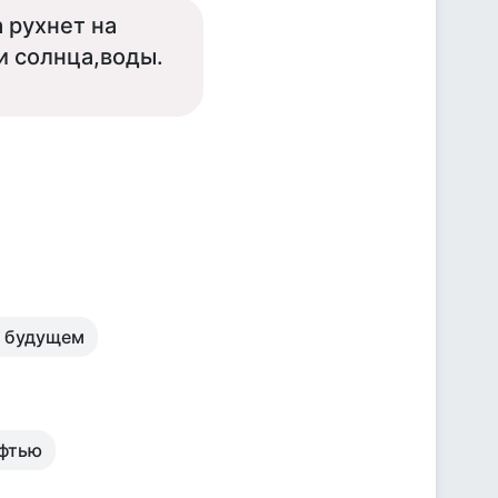
 рухнет на
и солнца,воды.
м будущем
ефтью