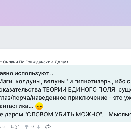
т Онлайн По Гражданским Делам
авно используют...
Маги, колдуны, ведуны" и гипнотизеры, ибо 
оказательства ТЕОРИИ ЕДИНОГО ПОЛЯ, сущ
глаз/порча/наведенное приключение - это у
антастика...
е даром "СЛОВОМ УБИТЬ МОЖНО"... Мыслью 
 лет
1
0