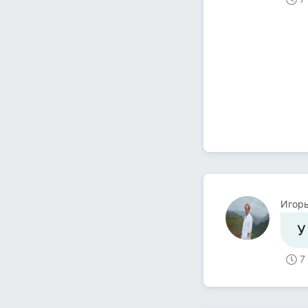
Игор
У
7