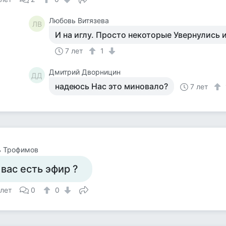
Любовь Витязева
ЛВ
И на иглу. Просто некоторые Увернулись 
7 лет
1
Дмитрий Дворницин
ДД
надеюсь Нас это миновало?
7 лет
ь Трофимов
 вас есть эфир ?
 лет
0
0