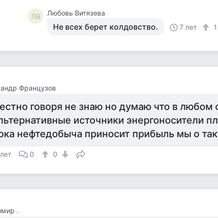
Любовь Витязева
ЛВ
Не всех берет колдовство.
7 лет
сандр Французов
естно говоря не знаю но думаю что в любом 
льтернативные источники энергоносители п
ока нефтедобыча приносит прибыль мы о так
 лет
0
0
мир .