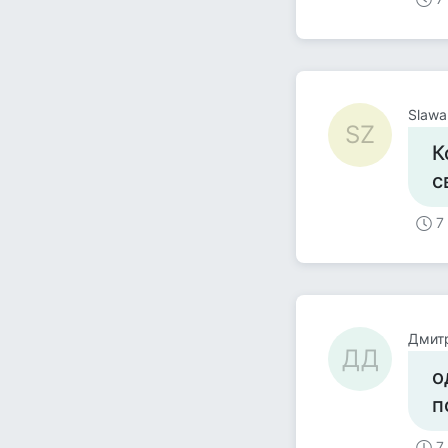
Slawa 
SZ
К
с
7
Дмит
ДД
о
п
7