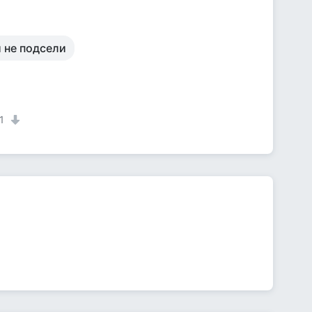
и не подсели
1