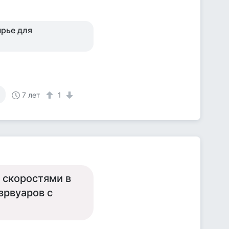
ырье для
7 лет
1
 скоростями в
зрвуаров с