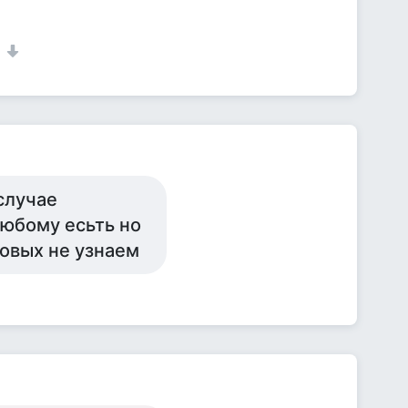
1
случае
любому есьть но
овых не узнаем