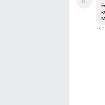
В.
Е
к
М
7