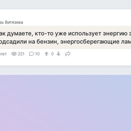
ь Витязева
ак думаете, кто-то уже использует энергию 
одсадили на бензин, энергосберегающие лам
 лет
221
10
0