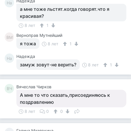
Надежда
На
а мне тоже льстят.когда говорят.что я
красивая?
8 лет
1
Верноправ Мутнейший
ВМ
я тожа
8 лет
1
Надежда
На
замуж зовут-не верить?
8 лет
1
Вячеслав Чирков
ВЧ
А мне то что сказать,присоединяюсь к
поздравлению
8 лет
0
0
Галина Мазяркина