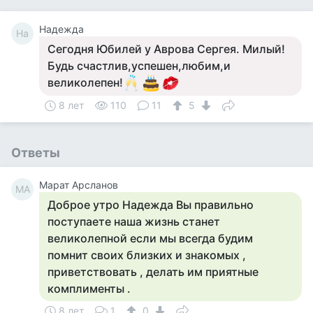
Надежда
На
Сегодня Юбилей у Аврова Сергея. Милый!
Будь счастлив,успешен,любим,и
великолепен!
8 лет
110
11
5
Ответы
Марат Арсланов
МА
Доброе утро Надежда Вы правильно
поступаете наша жизнь станет
великолепной если мы всегда будим
помнит своих близких и знакомых ,
приветствовать , делать им приятные
комплименты .
8 лет
1
0