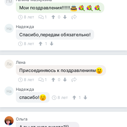
ГМ
Мои поздравления!!!!!!
8 лет
1
0
Надежда
На
Спасибо,передам обязательно!
8 лет
1
Лена
Ле
Присоединяюсь к поздравлениям
8 лет
1
0
Надежда
На
спасибо!
8 лет
1
Ольга