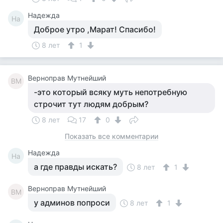
Надежда
На
Доброе утро ,Марат! Спасибо!
8 лет
1
Верноправ Мутнейший
ВМ
-это который всяку муть непотребную
строчит тут людям добрым?
8 лет
17
0
Показать все комментарии
Надежда
На
а где правды искать?
8 лет
1
Верноправ Мутнейший
ВМ
у админов попроси
8 лет
1