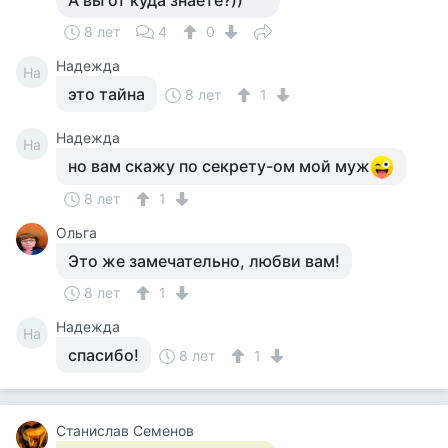
А вы от куда знаете?))
8 лет
4
0
Надежда
На
это тайна
8 лет
1
Надежда
На
но вам скажу по секрету-ом мой муж
8 лет
1
Ольга
Это же замечательно, любви вам!
8 лет
1
Надежда
На
спасибо!
8 лет
1
Станислав Семенов