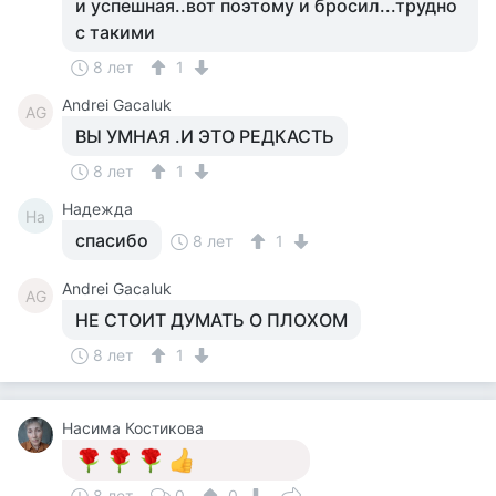
и успешная..вот поэтому и бросил...трудно
с такими
8 лет
1
Andrei Gacaluk
AG
ВЫ УМНАЯ .И ЭТО РЕДКАСТЬ
8 лет
1
Надежда
На
спасибо
8 лет
1
Andrei Gacaluk
AG
НЕ СТОИТ ДУМАТЬ О ПЛОХОМ
8 лет
1
Насима Костикова
8 лет
0
0