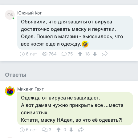
Южный Кот
ЮК
Объявили, что для защиты от вируса
достаточно одевать маску и перчатки.
Одел. Пошел в магазин - выяснилось, что
все носят еще и одежду.
6 лет
764
75
18
Ответы
Михаил Гехт
Одежда от вируса не защищает.
А вот дамам нужно прикрыть все ...места
слизистых.
Кстати, маску НАдел, во что её одевать?!
6 лет
3
0