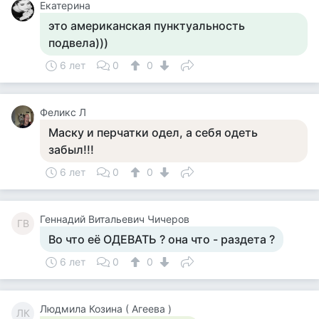
Екатерина
это американская пунктуальность
подвела)))
6 лет
0
0
Феликс Л
Маску и перчатки одел, а себя одеть
забыл!!!
6 лет
0
0
Геннадий Витальевич Чичеров
ГВ
Во что её ОДЕВАТЬ ? она что - раздета ?
6 лет
0
0
Людмила Козина ( Агеева )
ЛК