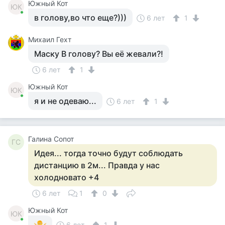
Южный Кот
ЮК
в голову,во что еще?)))
6 лет
1
Михаил Гехт
Маску В голову? Вы её жевали?!
6 лет
1
Южный Кот
ЮК
я и не одеваю...
6 лет
1
Галина Сопот
ГС
Идея... тогда точно будут соблюдать
дистанцию в 2м... Правда у нас
холодновато +4
6 лет
1
0
Южный Кот
ЮК
6 лет
1