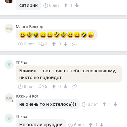
сатирик
6 лет
1
Mарго Беккер
MБ
6 лет
0
0
🧚‍♀️Ева
🧚‍
Блииин.... вот точно к тебе, веселенькому,
никто не подойдёт
6 лет
5
0
Южный Кот
ЮК
не очень то и хотелось)))
6 лет
1
🧚‍♀️Ева
🧚‍
Не болтай ерундой
6 лет
1