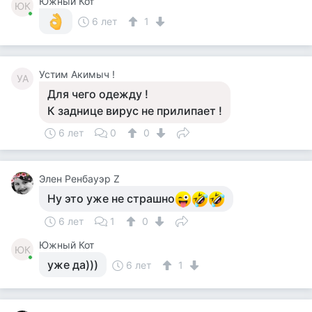
Южный Кот
ЮК
6 лет
1
Устим Акимыч !
УА
Для чего одежду !
К заднице вирус не прилипает !
6 лет
0
0
Элен Ренбауэр Z
Ну это уже не страшно
6 лет
1
0
Южный Кот
ЮК
уже да)))
6 лет
1