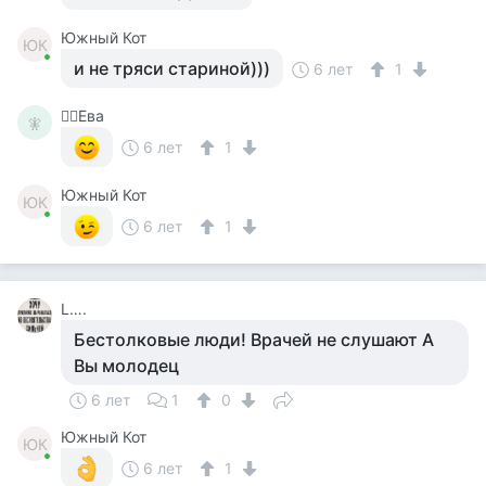
Южный Кот
ЮК
и не тряси стариной)))
6 лет
1
🧚‍♀️Ева
🧚‍
6 лет
1
Южный Кот
ЮК
6 лет
1
L….
Бестолковые люди! Врачей не слушают А
Вы молодец
6 лет
1
0
Южный Кот
ЮК
6 лет
1