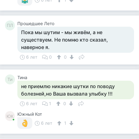
Прошедшее Лето
ПЛ
Пока мы шутим - мы живём, а не
существуем. Не помню кто сказал,
наверное я.
6 лет
0
0
Тина
Ти
не приемлю никакие шутки по поводу
болезней,но Ваша вызвала улыбку !!!
6 лет
1
0
Южный Кот
ЮК
6 лет
1