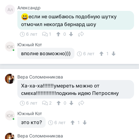
Александр
Ал
если не ошибаюсь подобную шутку
отмочил некогда бернард шоу
6 лет
1
0
Южный Кот
ЮК
вполне возможно)))
6 лет
1
Вера Соломенникова
Ха-ха-ха!!!!!!!умереть можно от
смеха!!!!!!!!!!!!!подкинь идею Петросяну
6 лет
2
0
Южный Кот
ЮК
это кто?
6 лет
1
Вера Соломенникова