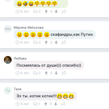
6 лет
0
0
Марина Митькова
ММ
скафандры,как Путин
6 лет
0
0
Любава
Посмеялась от души))) спасибо))
6 лет
0
0
Таня
Та
Эх ты .котик котик!!!
6 лет
1
0