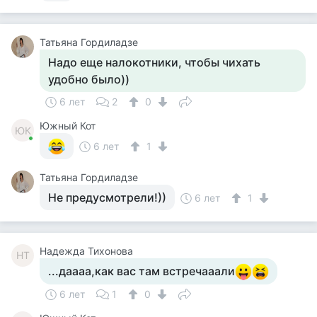
Татьяна Гордиладзе
Надо еще налокотники, чтобы чихать
удобно было))
6 лет
2
0
Южный Кот
ЮК
6 лет
1
Татьяна Гордиладзе
Не предусмотрели!))
6 лет
1
Надежда Тихонова
НТ
...даааа,как вас там встречааали
6 лет
1
0