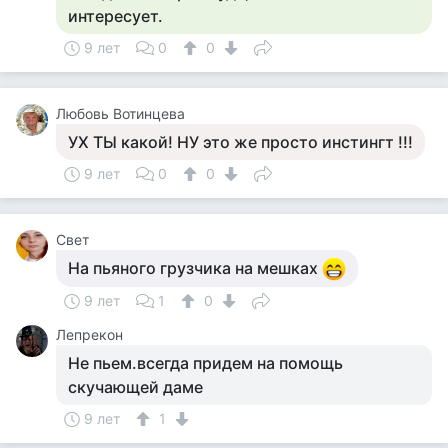
интересует.
9 лет
0
0
Любовь Вотинцева
УХ ТЫ какой! НУ это же просто инстингт !!!
9 лет
0
0
Свет
На пьяного грузчика на мешках
9 лет
1
0
Лепрекон
Не пьем.всегда придем на помощь
скучающей даме
9 лет
1