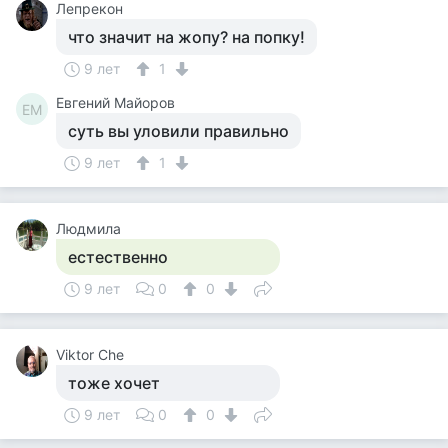
Лепрекон
что значит на жопу? на попку!
9 лет
1
Евгений Майоров
ЕМ
суть вы уловили правильно
9 лет
1
Людмила
естественно
9 лет
0
0
Viktor Che
тоже хочет
9 лет
0
0