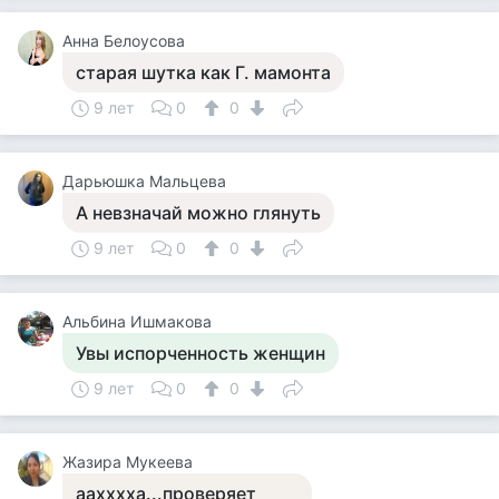
Анна Белоусова
старая шутка как Г. мамонта
9 лет
0
0
Дарьюшка Мальцева
А невзначай можно глянуть
9 лет
0
0
Альбина Ишмакова
Увы испорченность женщин
9 лет
0
0
Жазира Мукеева
аахххха...проверяет