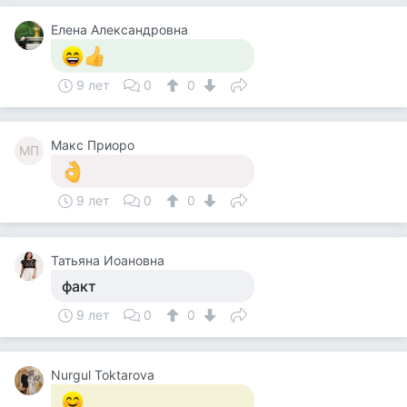
Елена Александровна
9 лет
0
0
Макс Приоро
МП
9 лет
0
0
Татьяна Иоановна
факт
9 лет
0
0
Nurgul Toktarova