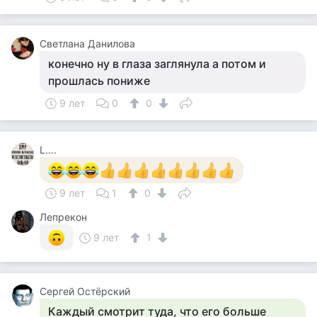
Светлана Данилова
конечно ну в глаза заглянула а потом и
прошлась пониже
9 лет
0
0
L….
9 лет
1
0
Лепрекон
9 лет
1
Сергей Остёрский
Каждый смотрит туда, что его больше