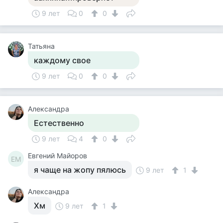
9 лет
0
0
Татьяна
каждому свое
9 лет
0
0
Александра
Естественно
9 лет
4
0
Евгений Майоров
ЕМ
я чаще на жопу пялюсь
9 лет
1
Александра
Хм
9 лет
1