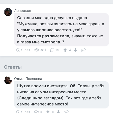
Лепрекон
Сегодня мне одна девушка выдала
"Мужчина, вот вы пялитесь на мою грудь, а
у самого ширинка расстегнута!"
Получается раз заметила, значит, тоже не
в глаза мне смотрела..?
9 лет
381
19
4
Ответы
Ольга Полякова
Шутка времен института. Ой, Толян, у тебя
нитка на самом интересном месте.
(Следишь за взглядом). Так вот где у тебя
самое интересное место!
9 лет
0
0