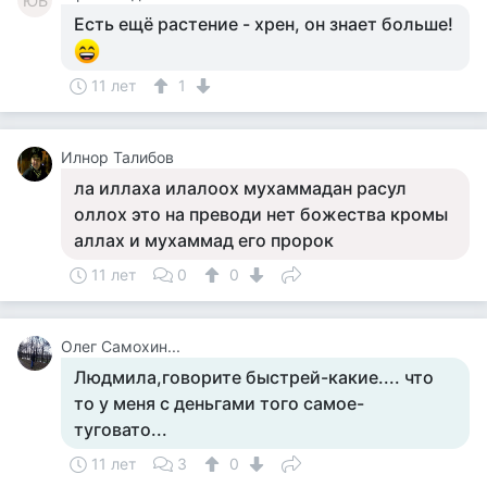
ЮБ
Есть ещё растение - хрен, он знает больше!
11 лет
1
Илнор Талибов
ла иллаха илалоох мухаммадан расул
оллох это на преводи нет божества кромы
аллах и мухаммад его пророк
11 лет
0
0
Олег Самохин...
Людмила,говорите быстрей-какие.... что
то у меня с деньгами того самое-
туговато...
11 лет
3
0