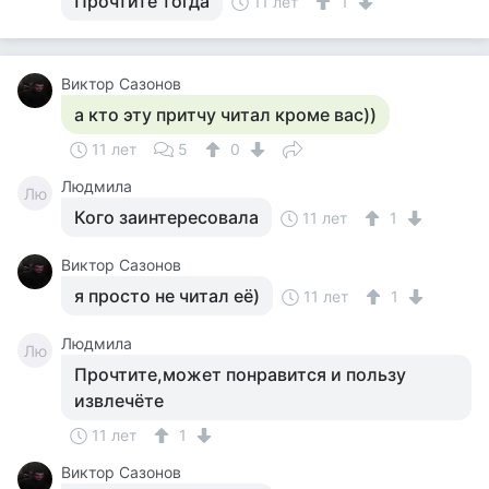
Прочтите тогда
11 лет
1
Виктор Сазонов
а кто эту притчу читал кроме вас))
11 лет
5
0
Людмила
Лю
Кого заинтересовала
11 лет
1
Виктор Сазонов
я просто не читал её)
11 лет
1
Людмила
Лю
Прочтите,может понравится и пользу
извлечёте
11 лет
1
Виктор Сазонов