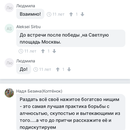
Людмила
Лю
Взаимно!
11 лет
1
Aleksei Sirbu
AS
До встречи после победы ,на Светлую
площадь Москвы.
11 лет
1
Людмила
Лю
До!
11 лет
1
Надя Безина(Коптёнок)
Раздать всё своё нажитое богатсво нищим
- это самая лучшая практика борьбы с
алчносьтью, скупостью и вытекающими из
того....а что до притчи расскажите её и
подискутируем