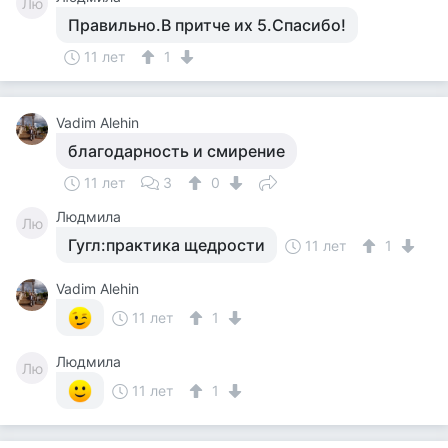
Лю
Правильно.В притче их 5.Спасибо!
11 лет
1
Vadim Alehin
благодарность и смирение
11 лет
3
0
Людмила
Лю
Гугл:практика щедрости
11 лет
1
Vadim Alehin
11 лет
1
Людмила
Лю
11 лет
1