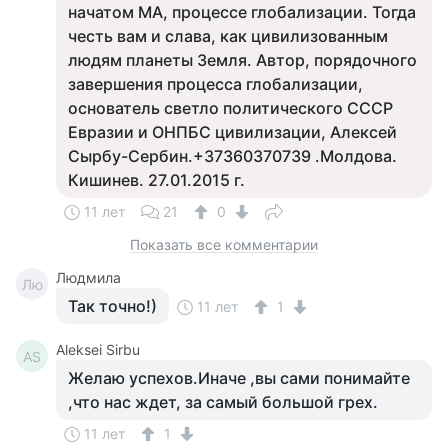
начатом МА, процессе глобализации. Тогда
честь вам и слава, как цивилизованным
людям планеты Земля. Автор, порядочного
завершения процесса глобализации,
основатель светло политического СССР
Евразии и ОНПБС цивилизации, Алексей
Сырбу-Сербин.+37360370739 .Молдова.
Кишинев. 27.01.2015 г.
11 лет
21
0
Показать все комментарии
Людмила
Лю
Так точно!)
11 лет
1
Aleksei Sirbu
AS
Желаю успехов.Иначе ,вы сами понимайте
,что нас ждет, за самый большой грех.
11 лет
1