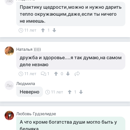
Лю
Практику щедрости,можно и нужно дарить
тепло окружающим,даже,если ты ничего
не имеешь.
11 лет
1
Наталья )))))
дружба и здоровье....я так думаю,на самом
деле незнаю
11 лет
1
0
Людмила
Лю
Неверно
11 лет
1
Любовь Грдзелидзе
А что кроме богатства души могло быть у
бедняка,,,