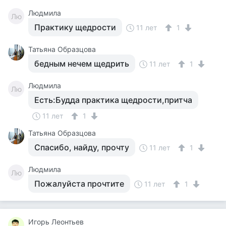
Людмила
Лю
Практику щедрости
11 лет
1
Татьяна Образцова
бедным нечем щедрить
11 лет
1
Людмила
Лю
Есть:Будда практика щедрости,притча
11 лет
1
Татьяна Образцова
Спасибо, найду, прочту
11 лет
1
Людмила
Лю
Пожалуйста прочтите
11 лет
1
Игорь Леонтьев