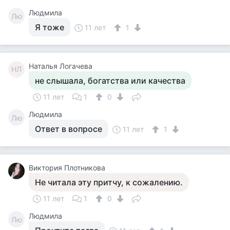
Людмила
Лю
Я тоже
11 лет
1
Наталья Логачева
НЛ
не слышала, богатства или качества
11 лет
1
0
Людмила
Лю
Ответ в вопросе
11 лет
1
Виктория Плотникова
Не читала эту притчу, к сожалению.
11 лет
1
0
Людмила
Лю