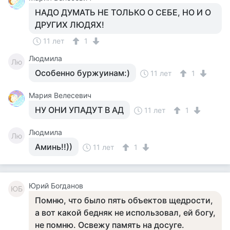
НАДО ДУМАТЬ НЕ ТОЛЬКО О СЕБЕ, НО И О
ДРУГИХ ЛЮДЯХ!
11 лет
1
Людмила
Лю
Особенно буржуинам:)
11 лет
1
Мария Велесевич
НУ ОНИ УПАДУТ В АД
11 лет
1
Людмила
Лю
Аминь!!))
11 лет
1
Юрий Богданов
ЮБ
Помню, что было пять объектов щедрости,
а вот какой бедняк не использовал, ей богу,
не помню. Освежу память на досуге.