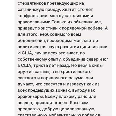
стервятников претендующих на
сатанинскую победу. Хватит сто лет
конфронтации, между католиками и
православными!Только их объединение,
приведут христиан к порядочной победе. А
для этого, необходимого всем
объединения, необходима моя, светло
политическая наука развития цивилизации.
И США, лучше всех это знает, по
собственному опыту, объединив север и юг
в США, триста лет назад. Но веря в силы
оружия сатаны, а не христианского
светлого и порядочного разума, они
думают, что спасутся и извлекут как из
всех предыдущих войнах, выгоду как
браконьеры. Всему плохому рано или
поздно, приходит конец. Я же вам
предлагаю, добрую цивилизованную,
спасительную, избавительную победу в