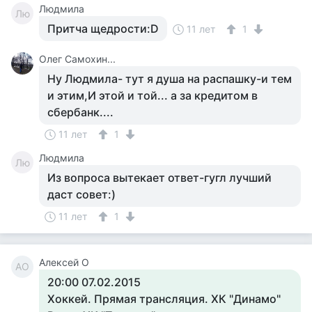
Людмила
Лю
Притча щедрости:D
11 лет
1
Олег Самохин...
Ну Людмила- тут я душа на распашку-и тем
и этим,И этой и той... а за кредитом в
сбербанк....
11 лет
1
Людмила
Лю
Из вопроса вытекает ответ-гугл лучший
даст совет:)
11 лет
1
Алексей О
АО
20:00 07.02.2015
Хоккей. Прямая трансляция. ХК "Динамо"