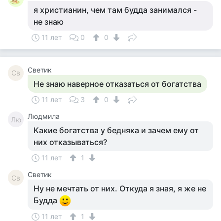
я христианин, чем там будда занимался -
не знаю
11 лет
0
0
Светик
Св
Не знаю наверное отказаться от богатства
11 лет
3
0
Людмила
Лю
Какие богатства у бедняка и зачем ему от
них отказываться?
11 лет
1
Светик
Св
Ну не мечтать от них. Откуда я зная, я же не
Будда
11 лет
1