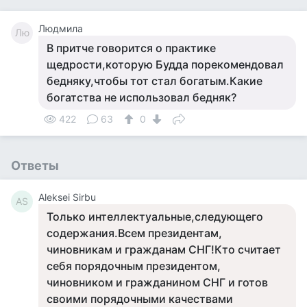
Людмила
Лю
В притче говорится о практике
щедрости,которую Будда порекомендовал
бедняку,чтобы тот стал богатым.Какие
богатства не использовал бедняк?
422
63
0
Ответы
Aleksei Sirbu
AS
Только интеллектуальные,следующего
содержания.Всем президентам,
чиновникам и гражданам СНГ!Кто считает
себя порядочным президентом,
чиновником и гражданином СНГ и готов
своими порядочными качествами