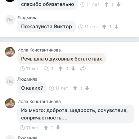
спасибо обязательно
11 лет
1
Людмила
Лю
Пожалуйста,Виктор
11 лет
1
Иола Константинова
Речь шла о духовных богатствах
11 лет
3
0
Людмила
Лю
О каких?
11 лет
1
Иола Константинова
Их много: доброта, щедрость, сочувствие,
сопричастность....
11 лет
1
Людмила