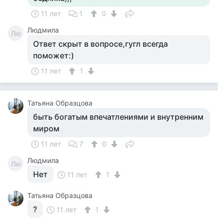
11 лет
1
0
Людмила
Лю
Ответ скрыт в вопросе,гугл всегда
поможет:)
11 лет
1
Татьяна Образцова
быть богатым впечатлениями и внутренним
миром
11 лет
7
0
Людмила
Лю
Нет
11 лет
1
Татьяна Образцова
?
11 лет
1